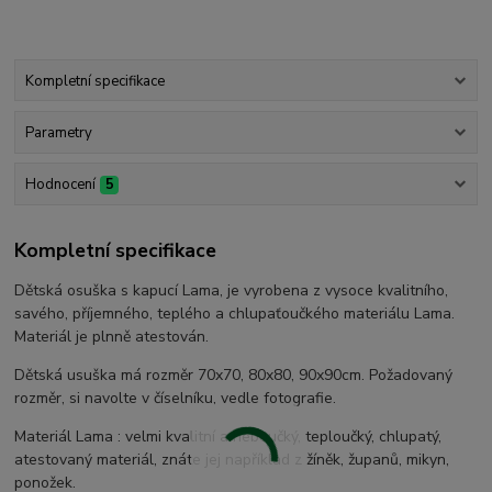
Kompletní specifikace
Parametry
Hodnocení
5
Kompletní specifikace
Dětská osuška s kapucí Lama, je vyrobena z vysoce kvalitního,
savého, příjemného, teplého a chlupaťoučkého materiálu Lama.
Materiál je plnně atestován.
Dětská usuška má rozměr 70x70, 80x80, 90x90cm. Požadovaný
rozměr, si navolte v číselníku, vedle fotografie.
Materiál Lama : velmi kvalitní a heboučký, teploučký, chlupatý,
atestovaný materiál, znáte jej například z žíněk, županů, mikyn,
ponožek.