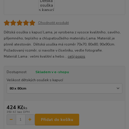
Ohodnotit produkt
Dětská osuška s kapucí Lama, je vyrobena z vysoce kvalitního, savého,
příjemného, teplého a chlupaťoučkého materiálu Lama. Materiál je
plnně atestován. Dětská usuška má rozměr 70x70, 80x80, 90x90cm.
Požadovaný rozměr, si navolte v číselníku, vedle fotografie.
Materiál Lama : velmi kvalitní a hebo...
celý popis
Dostupnost
Skladem v e-shopu
Velikost dětských osušek s kapucí
424 Kč
/
ks
350 Kč
bez DPH
Přidat do košíku