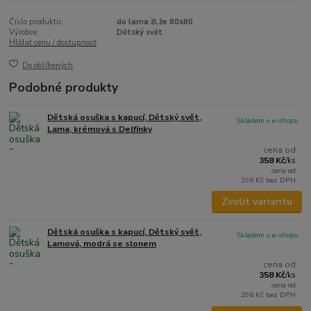
Číslo produktu:
do lama žl.že 80x80
Výrobce:
Dětský svět
Hlídat cenu / dostupnost
Do oblíbených
Podobné produkty
Dětská osuška s kapucí, Dětský svět,
Skladem v e-shopu
Lama, krémová s Delfínky
cena od
358 Kč
/
ks
cena od
296 Kč
bez DPH
Zvolit variantu
Dětská osuška s kapucí, Dětský svět,
Skladem v e-shopu
Lamová, modrá se slonem
cena od
358 Kč
/
ks
cena od
296 Kč
bez DPH