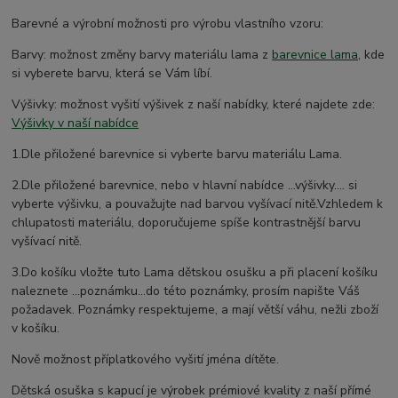
Barevné a výrobní možnosti pro výrobu vlastního vzoru:
Barvy: možnost změny barvy materiálu lama z
barevnice lama
, kde
si vyberete barvu, která se Vám líbí.
Výšivky: možnost vyšití výšivek z naší nabídky, které najdete zde:
Výšivky v naší nabídce
1.Dle přiložené barevnice si vyberte barvu materiálu Lama.
2.Dle přiložené barevnice, nebo v hlavní nabídce ...výšivky.... si
vyberte výšivku, a pouvažujte nad barvou vyšívací nitě.Vzhledem k
chlupatosti materiálu, doporučujeme spíše kontrastnější barvu
vyšívací nitě.
3.Do košíku vložte tuto Lama dětskou osušku a při placení košíku
naleznete ...poznámku...do této poznámky, prosím napište Váš
požadavek. Poznámky respektujeme, a mají větší váhu, nežli zboží
v košíku.
Nově možnost příplatkového vyšití jména dítěte.
Dětská osuška s kapucí je výrobek prémiové kvality z naší přímé