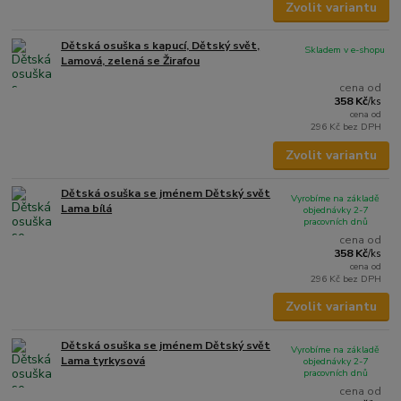
Zvolit variantu
Dětská osuška s kapucí, Dětský svět,
Skladem v e-shopu
Lamová, zelená se Žirafou
cena od
358 Kč
/
ks
cena od
296 Kč
bez DPH
Zvolit variantu
Dětská osuška se jménem Dětský svět
Vyrobíme na základě
Lama bílá
objednávky 2-7
pracovních dnů
cena od
358 Kč
/
ks
cena od
296 Kč
bez DPH
Zvolit variantu
Dětská osuška se jménem Dětský svět
Vyrobíme na základě
Lama tyrkysová
objednávky 2-7
pracovních dnů
cena od