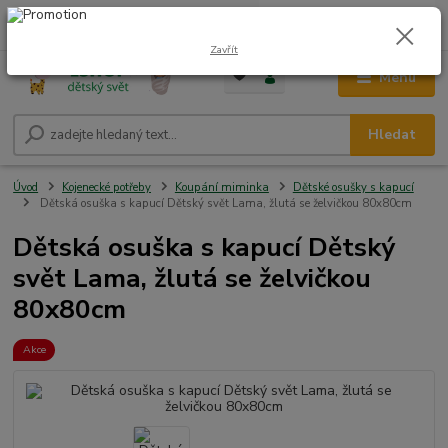
0
ks
CZK
+420 604 278 943
za
0,00 Kč
Zavřít
Menu
Hledat
Úvod
Kojenecké potřeby
Koupání miminka
Dětské osušky s kapucí
Dětská osuška s kapucí Dětský svět Lama, žlutá se želvičkou 80x80cm
Dětská osuška s kapucí Dětský
svět Lama, žlutá se želvičkou
80x80cm
Akce