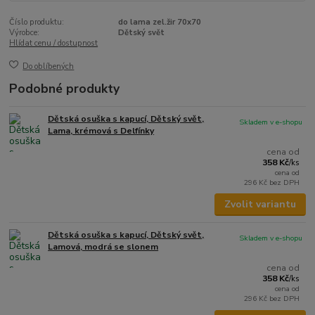
Číslo produktu:
do lama zel.žir 70x70
Výrobce:
Dětský svět
Hlídat cenu / dostupnost
Do oblíbených
Podobné produkty
Dětská osuška s kapucí, Dětský svět,
Skladem v e-shopu
Lama, krémová s Delfínky
cena od
358 Kč
/
ks
cena od
296 Kč
bez DPH
Zvolit variantu
Dětská osuška s kapucí, Dětský svět,
Skladem v e-shopu
Lamová, modrá se slonem
cena od
358 Kč
/
ks
cena od
296 Kč
bez DPH