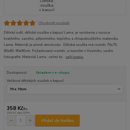
Ohodnotit produkt
Dětský svět, dětská osuška s kapucí Lama, je vyrobena z vysoce
kvalitního, savého, příjemného, teplého a chlupaťoučkého materiálu
Lama. Materiál je plnně atestován. Dětská usuška má rozměr 70x70,
80x80, 90x90cm. Požadovaný rozměr, si navolte v číselníku, vedle
fotografie. Materiál Lama : velmi kv...
celý popis
Dostupnost
Skladem v e-shopu
Velikost dětských osušek s kapucí
358 Kč
/
ks
296 Kč
bez DPH
Přidat do košíku