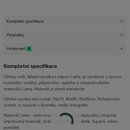
Kompletní specifikace
Parametry
Hodnocení
4
Kompletní specifikace
Dětský svět, dětská osuška s kapucí Lama, je vyrobena z vysoce
kvalitního, savého, příjemného, teplého a chlupaťoučkého
materiálu Lama. Materiál je plnně atestován.
Dětská usuška má rozměr 70x70, 80x80, 90x90cm. Požadovaný
rozměr, si navolte v číselníku, vedle fotografie.
Materiál Lama : velmi kvalitní a heboučký, teploučký, chlupatý,
atestovaný materiál, znáte jej například z žíněk, županů, mikyn,
ponožek.