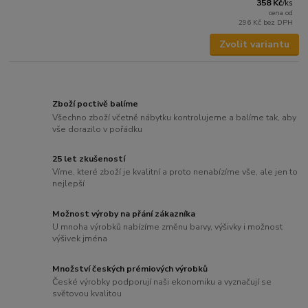
358 Kč
/
ks
cena od
296 Kč
bez DPH
Zvolit variantu
Zboží poctivě balíme
Všechno zboží včetně nábytku kontrolujeme a balíme tak, aby
vše dorazilo v pořádku
25 let zkušeností
Víme, které zboží je kvalitní a proto nenabízíme vše, ale jen to
nejlepší
Možnost výroby na přání zákazníka
U mnoha výrobků nabízíme změnu barvy, výšivky i možnost
výšivek jména
Množství českých prémiových výrobků
České výrobky podporují naši ekonomiku a vyznačují se
světovou kvalitou