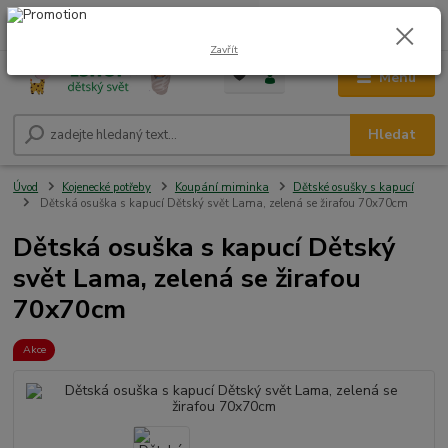
0
ks
CZK
+420 604 278 943
za
0,00 Kč
Zavřít
Menu
Hledat
Úvod
Kojenecké potřeby
Koupání miminka
Dětské osušky s kapucí
Dětská osuška s kapucí Dětský svět Lama, zelená se žirafou 70x70cm
Dětská osuška s kapucí Dětský
svět Lama, zelená se žirafou
70x70cm
Akce