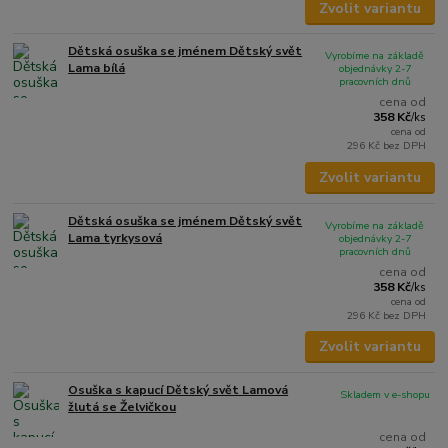
Zvolit variantu
Dětská osuška se jménem Dětský svět
Vyrobíme na základě
Lama bílá
objednávky 2-7
pracovních dnů
cena od
358 Kč
/
ks
cena od
296 Kč
bez DPH
Zvolit variantu
Dětská osuška se jménem Dětský svět
Vyrobíme na základě
Lama tyrkysová
objednávky 2-7
pracovních dnů
cena od
358 Kč
/
ks
cena od
296 Kč
bez DPH
Zvolit variantu
Osuška s kapucí Dětský svět Lamová
Skladem v e-shopu
žlutá se Želvičkou
cena od