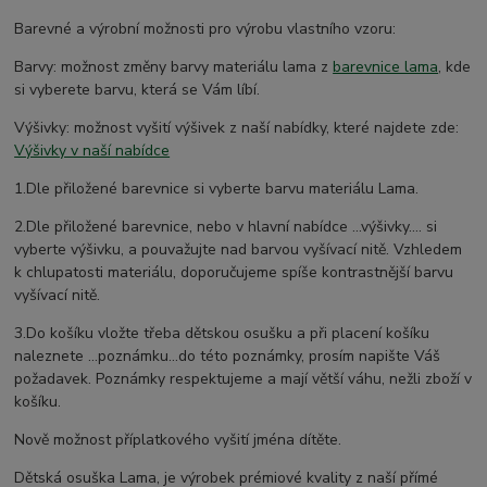
Barevné a výrobní možnosti pro výrobu vlastního vzoru:
Barvy: možnost změny barvy materiálu lama z
barevnice lama
, kde
si vyberete barvu, která se Vám líbí.
Výšivky: možnost vyšití výšivek z naší nabídky, které najdete zde:
Výšivky v naší nabídce
1.Dle přiložené barevnice si vyberte barvu materiálu Lama.
2.Dle přiložené barevnice, nebo v hlavní nabídce ...výšivky.... si
vyberte výšivku, a pouvažujte nad barvou vyšívací nitě. Vzhledem
k chlupatosti materiálu, doporučujeme spíše kontrastnější barvu
vyšívací nitě.
3.Do košíku vložte třeba dětskou osušku a při placení košíku
naleznete ...poznámku...do této poznámky, prosím napište Váš
požadavek. Poznámky respektujeme a mají větší váhu, nežli zboží v
košíku.
Nově možnost příplatkového vyšití jména dítěte.
Dětská osuška Lama, je výrobek prémiové kvality z naší přímé