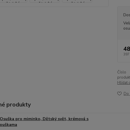
Dos
Vel
osu
48
397
Číslo
produkt
Hlídat 
Do 
é produkty
Osuška pro miminko, Dětský svět, krémová s
ouškama