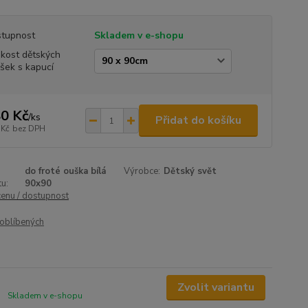
tupnost
Skladem v e-shopu
ikost dětských
šek s kapucí
0 Kč
/
ks
Přidat do košíku
 Kč
bez DPH
do froté ouška bílá
Výrobce:
Dětský svět
u:
90x90
cenu / dostupnost
oblíbených
Zvolit variantu
Skladem v e-shopu