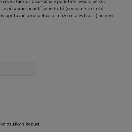
 či ve stánku s osuškama v podstatě nesuší, jelikož
e při utírání pouští černé froté (normálně to froté
hy opětovně a koupelna se může celá vytírat :-) no není
ké osušky s kapucí