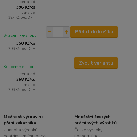
cena od
396 Kč
/
ks
cena od
327 Kč
bez DPH
Přidat do košíku
Skladem v e-shopu
358 Kč
/
ks
296 Kč
bez DPH
Zvolit variantu
Skladem v e-shopu
cena od
358 Kč
/
ks
cena od
296 Kč
bez DPH
Možnost výroby na
Množství českých
přání zákazníka
prémiových výrobků
U mnoha výrobků
České výrobky
nabízíme změnu barvy,
podporují naši