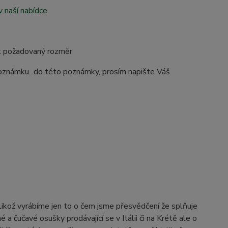
v naší nabídce
lit požadovaný rozměr
.poznámku...do této poznámky, prosím napište Váš
elikož vyrábíme jen to o čem jsme přesvědčení že splňuje
 a čučavé osušky prodávající se v Itálii či na Krétě ale o