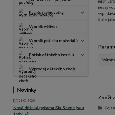
těhotenství i po porodu
jejich už
nesají vo
Rychlozavinovačky
vypadává 
froté ja
Vzorník výšivek
Vzorník potisku materiálů
Param
Potisk dětského textilu
Výrob
Výprodej dětského zboží
Novinky
Zboží 
23.01.2026
Nová dětská pyžama Six Seven jsou
Kojen
tady! 🌙