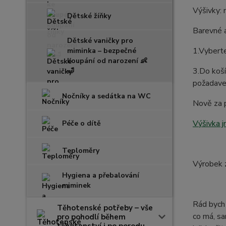
Výšivky: 
Dětské žíňky
Barevné a
Dětské vaničky pro
1.Vyberte
miminka – bezpečné
koupání od narození 👶
3.Do koší
🛁
požadave
Nočníky a sedátka na WC
Nově za p
Výšivka 
Péče o dítě
Teploměry
Výrobek 
Hygiena a přebalování
miminek
Rád bych 
Těhotenské potřeby – vše
co má, sa
pro pohodlí během