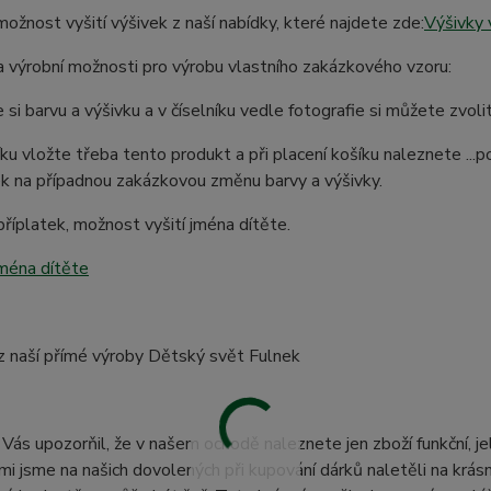
možnost vyšití výšivek z naší nabídky, které najdete zde:
Výšivky 
 výrobní možnosti pro výrobu vlastního zakázkového vzoru:
 si barvu a výšivku a v číselníku vedle fotografie si můžete zvo
ku vložte třeba tento produkt a při placení košíku naleznete ..
k na případnou zakázkovou změnu barvy a výšivky.
říplatek, možnost vyšití jména dítěte.
jména dítěte
z naší přímé výroby Dětský svět Fulnek
Vás upozorňil, že v našem ochodě naleznete jen zboží funkční, j
mi jsme na našich dovolených při kupování dárků naletěli na krásné