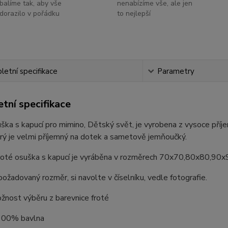
balíme tak, aby vše
nenabízíme vše, ale jen
dorazilo v pořádku
to nejlepší
etní specifikace
Parametry
tní specifikace
ška s kapucí pro mimino, Dětský svět, je vyrobena z vysoce pří
erý je velmi příjemný na dotek a sametově jemňoučký.
roté osuška s kapucí je vyráběna v rozměrech 70x70,80x80,90
ožadovaný rozměr, si navolte v číselníku, vedle fotografie.
žnost výběru z barevnice froté
 100% bavlna