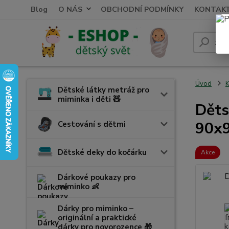
Blog
O NÁS
OBCHODNÍ PODMÍNKY
KONTAK
Úvod
K
Dětské látky metráž pro
miminka i děti 🧸
Děts
90x
Cestování s dětmi
Dětské deky do kočárku
Akce
Dárkové poukazy pro
miminko 👶
Dárky pro miminko –
originální a praktické
dárky pro novorozence 🎁