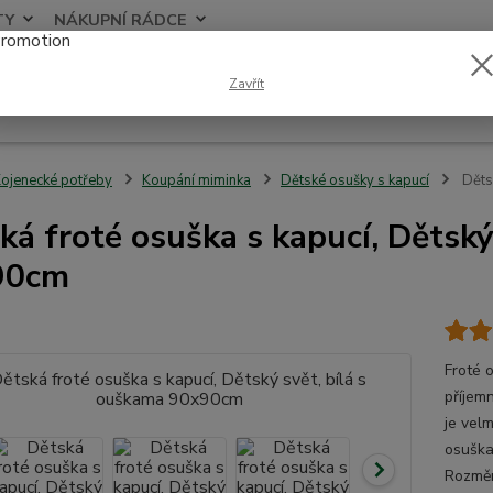
TY
NÁKUPNÍ RÁDCE
Nevíte
Zavřít
Hledat
+420
ojenecké potřeby
Koupání miminka
Dětské osušky s kapucí
Dětsk
ká froté osuška s kapucí, Dětský
90cm
Froté 
příjem
je vel
osuška
Rozměr