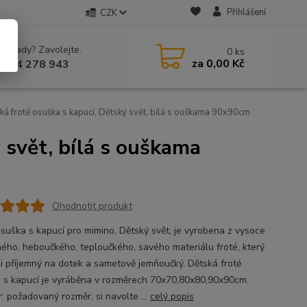
Přihlášení
CZK
 si rady? Zavolejte.
0
ks
za
0,00 Kč
 604 278 943
á froté osuška s kapucí, Dětský svět, bílá s ouškama 90x90cm
 svět, bílá s ouškama
Ohodnotit produkt
osuška s kapucí pro mimino, Dětský svět, je vyrobena z vysoce
ného, heboučkého, teploučkého, savého materiálu froté, který
mi příjemný na dotek a sametově jemňoučký. Dětská froté
 s kapucí je vyráběna v rozměrech 70x70,80x80,90x90cm.
: požadovaný rozměr, si navolte ...
celý popis