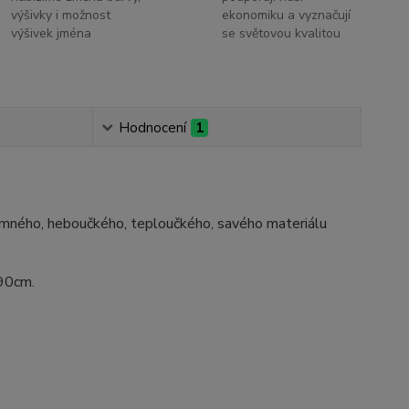
výšivky i možnost
ekonomiku a vyznačují
výšivek jména
se světovou kvalitou
Hodnocení
1
jemného, heboučkého, teploučkého, savého materiálu
x90cm.