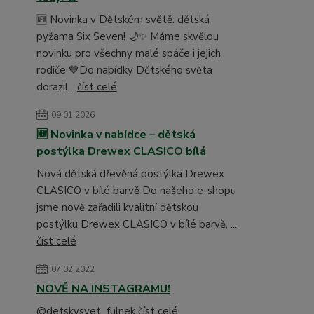
🆕 Novinka v Dětském světě: dětská
pyžama Six Seven! 🌙✨ Máme skvělou
novinku pro všechny malé spáče i jejich
rodiče 💙Do nabídky Dětského světa
dorazil...
číst celé
09.01.2026
🆕 Novinka v nabídce – dětská
postýlka Drewex CLASICO bílá
Nová dětská dřevěná postýlka Drewex
CLASICO v bílé barvě Do našeho e-shopu
jsme nově zařadili kvalitní dětskou
postýlku Drewex CLASICO v bílé barvě, ...
číst celé
07.02.2022
NOVĚ NA INSTAGRAMU!
@detskysvet_fulnek
číst celé