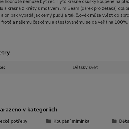
itné hodnotě nemůže být řeč. Tyto krásné osušky koupené na pláži
du a krásná z Kréty s motivem Jim Beam (dárek pro zeťáka) dokonc
a on pak vypadá jak černý pudl) a tak člověk může vlézt do sprc
ko froté a našemu českému a atestovanému se dá věřit na 100%.
etry
ce
Dětský svět
zařazeno v kategoriích
ecké potřeby
Koupání miminka
Děts