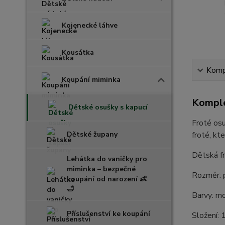
Kojenecké láhve
Kousátka
Kompl
Koupání miminka
Komple
Dětské osušky s kapucí
Froté osu
Dětské župany
froté, kt
Dětská f
Lehátka do vaničky pro
miminka – bezpečné
Rozměr: p
koupání od narození 👶
🛁
Barvy: mo
Příslušenství ke koupání
Složení: