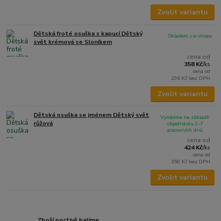
Zvolit variantu
Dětská froté osuška s kapucí Dětský
Skladem v e-shopu
svět krémová se Sloníkem
cena od
358 Kč
/
ks
cena od
296 Kč
bez DPH
Zvolit variantu
Dětská osuška se jménem Dětský svět
Vyrobíme na základě
růžová
objednávky 2-7
pracovních dnů
cena od
424 Kč
/
ks
cena od
350 Kč
bez DPH
Zvolit variantu
Zboží poctivě balíme