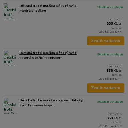
Dětská froté osuška Dětský svět
Skladem v e-shopu
modrá s loďkou
cena od
358 Kč
/
ks
cena od
296 Kč
bez DPH
Zvolit variantu
Dětská froté osuška Dětský svět
Skladem v e-shopu
zelená s ležícím pejskem
cena od
358 Kč
/
ks
cena od
296 Kč
bez DPH
Zvolit variantu
Dětská froté osuška s kapucí Dětský
Skladem v e-shopu
svět krémová hippo
cena od
358 Kč
/
ks
cena od
296 Kč
bez DPH