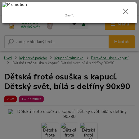
0
ks
CZK
+420 604 278 943
za
0,00 Kč
Zavřít
Menu
Hledat
Úvod
Kojenecké potřeby
Koupání miminka
Dětské osušky s kapucí
Dětská froté osuška s kapucí, Dětský svět, bílá s delfíny 90x90
Dětská froté osuška s kapucí,
Dětský svět, bílá s delfíny 90x90
Akce
TOP produkt