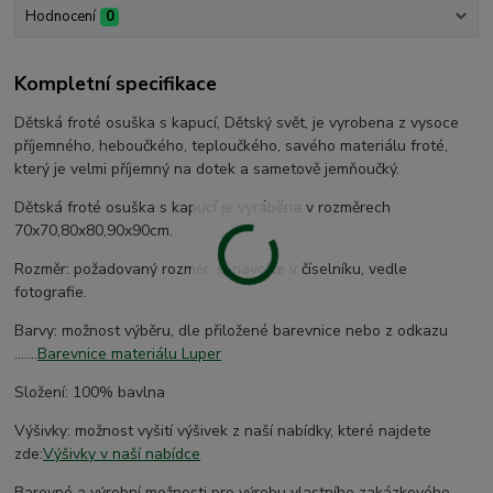
Hodnocení
0
Kompletní specifikace
Dětská froté osuška s kapucí, Dětský svět, je vyrobena z vysoce
příjemného, heboučkého, teploučkého, savého materiálu froté,
který je velmi příjemný na dotek a sametově jemňoučký.
Dětská froté osuška s kapucí je vyráběna v rozměrech
70x70,80x80,90x90cm.
Rozměr: požadovaný rozměr, si navolte v číselníku, vedle
fotografie.
Barvy: možnost výběru, dle přiložené barevnice nebo z odkazu
.......
Barevnice materiálu Luper
Složení: 100% bavlna
Výšivky: možnost vyšití výšivek z naší nabídky, které najdete
zde:
Výšivky v naší nabídce
Barevné a výrobní možnosti pro výrobu vlastního zakázkového