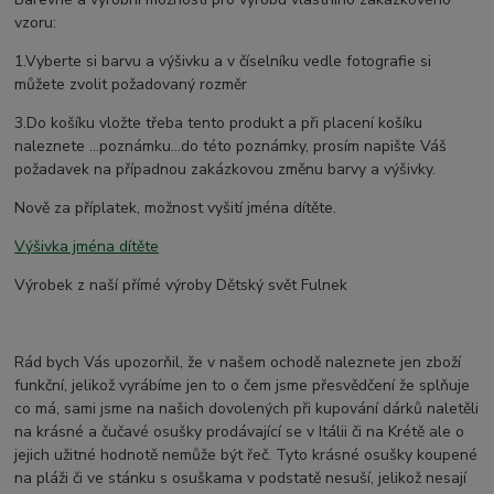
vzoru:
1.Vyberte si barvu a výšivku a v číselníku vedle fotografie si
můžete zvolit požadovaný rozměr
3.Do košíku vložte třeba tento produkt a při placení košíku
naleznete ...poznámku...do této poznámky, prosím napište Váš
požadavek na případnou zakázkovou změnu barvy a výšivky.
Nově za příplatek, možnost vyšití jména dítěte.
Výšivka jména dítěte
Výrobek z naší přímé výroby Dětský svět Fulnek
Rád bych Vás upozorňil, že v našem ochodě naleznete jen zboží
funkční, jelikož vyrábíme jen to o čem jsme přesvědčení že splňuje
co má, sami jsme na našich dovolených při kupování dárků naletěli
na krásné a čučavé osušky prodávající se v Itálii či na Krétě ale o
jejich užitné hodnotě nemůže být řeč. Tyto krásné osušky koupené
na pláži či ve stánku s osuškama v podstatě nesuší, jelikož nesají