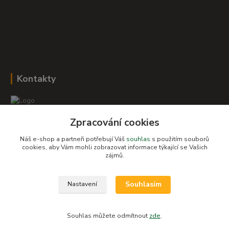
Kontakty
Zpracování cookies
Romana Šebestová
+420 604 278 943
Náš e-shop a partneři potřebují Váš
souhlas
s použitím souborů
cookies, aby Vám mohli zobrazovat informace týkající se Vašich
zájmů.
obchod-detskysvet@seznam.cz
Souhlasím
Nastavení
Souhlas můžete odmítnout
zde
.
Vytvořeno na
Eshop-rychle.cz