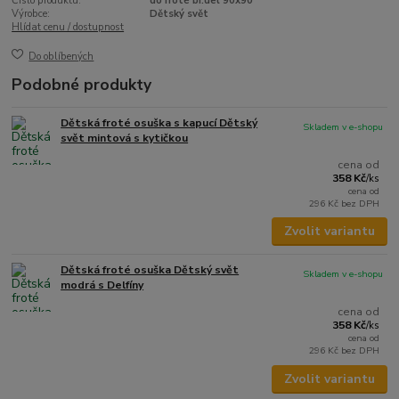
Číslo produktu:
do froté bí.del 90x90
Výrobce:
Dětský svět
Hlídat cenu / dostupnost
Do oblíbených
Podobné produkty
Dětská froté osuška s kapucí Dětský
Skladem v e-shopu
svět mintová s kytičkou
cena od
358 Kč
/
ks
cena od
296 Kč
bez DPH
Zvolit variantu
Dětská froté osuška Dětský svět
Skladem v e-shopu
modrá s Delfíny
cena od
358 Kč
/
ks
cena od
296 Kč
bez DPH
Zvolit variantu