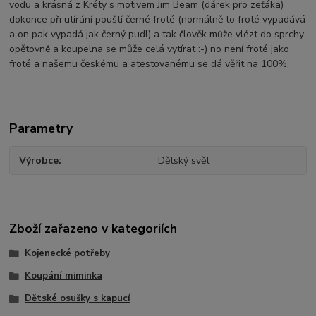
vodu a krásná z Kréty s motivem Jim Beam (dárek pro zeťáka)
dokonce při utírání pouští černé froté (normálně to froté vypadává
a on pak vypadá jak černý pudl) a tak člověk může vlézt do sprchy
opětovně a koupelna se může celá vytírat :-) no není froté jako
froté a našemu českému a atestovanému se dá věřit na 100%.
Parametry
Výrobce
Dětský svět
Zboží zařazeno v kategoriích
Kojenecké potřeby
Koupání miminka
Dětské osušky s kapucí