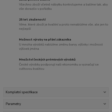
Všechno zboží včetně nábytku kontrolujeme a balíme tak, aby
vše dorazilo v pořádku
25 let zkušeností
Víme, které zboží je kvalitní a proto nenabízíme vše, ale jen to
nejlepší
Možnost výroby na přání zákazníka
U mnoha výrobků nabízíme změnu barvy, výšivky i možnost
výšivek jména
Množství českých prémiových výrobků
České výrobky podporují naši ekonomiku a vyznačují se
světovou kvalitou
Kompletní specifikace
Parametry