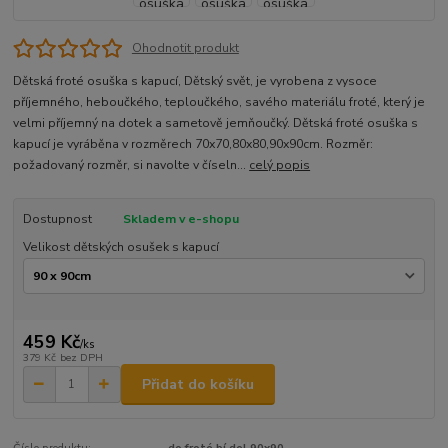
Ohodnotit produkt
Dětská froté osuška s kapucí, Dětský svět, je vyrobena z vysoce
příjemného, heboučkého, teploučkého, savého materiálu froté, který je
velmi příjemný na dotek a sametově jemňoučký. Dětská froté osuška s
kapucí je vyráběna v rozměrech 70x70,80x80,90x90cm. Rozměr:
požadovaný rozměr, si navolte v číseln...
celý popis
Dostupnost
Skladem v e-shopu
Velikost dětských osušek s kapucí
459 Kč
/
ks
379 Kč
bez DPH
Přidat do košíku