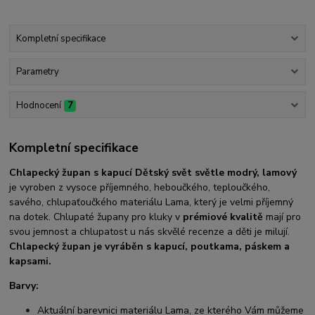
Kompletní specifikace
Parametry
Hodnocení
7
Kompletní specifikace
Chlapecký župan s kapucí Dětský svět světle modrý, lamový
je vyroben z vysoce příjemného, heboučkého, teploučkého,
savého, chlupaťoučkého materiálu Lama, který je velmi příjemný
na dotek. Chlupaté župany pro kluky v
prémiové kvalitě
mají pro
svou jemnost a chlupatost u nás skvělé recenze a děti je milují.
Chlapecký
župan je vyráběn s kapucí, poutkama, páskem a
kapsami.
Barvy:
Aktuální barevnici materiálu Lama, ze kterého Vám můžeme