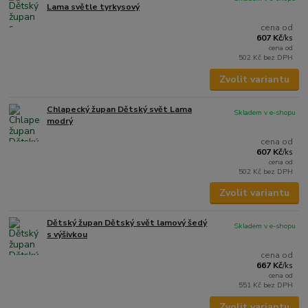
Lama světle tyrkysový
cena od
607 Kč
/
ks
cena od
502 Kč
bez DPH
Zvolit variantu
Chlapecký župan Dětský svět Lama
Skladem v e-shopu
modrý
cena od
607 Kč
/
ks
cena od
502 Kč
bez DPH
Zvolit variantu
Dětský župan Dětský svět lamový šedý
Skladem v e-shopu
s výšivkou
cena od
667 Kč
/
ks
cena od
551 Kč
bez DPH
Zvolit variantu