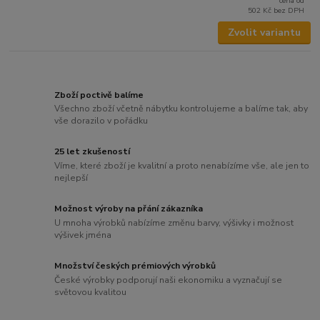
cena od
502 Kč
bez DPH
Zvolit variantu
Zboží poctivě balíme
Všechno zboží včetně nábytku kontrolujeme a balíme tak, aby
vše dorazilo v pořádku
25 let zkušeností
Víme, které zboží je kvalitní a proto nenabízíme vše, ale jen to
nejlepší
Možnost výroby na přání zákazníka
U mnoha výrobků nabízíme změnu barvy, výšivky i možnost
výšivek jména
Množství českých prémiových výrobků
České výrobky podporují naši ekonomiku a vyznačují se
světovou kvalitou