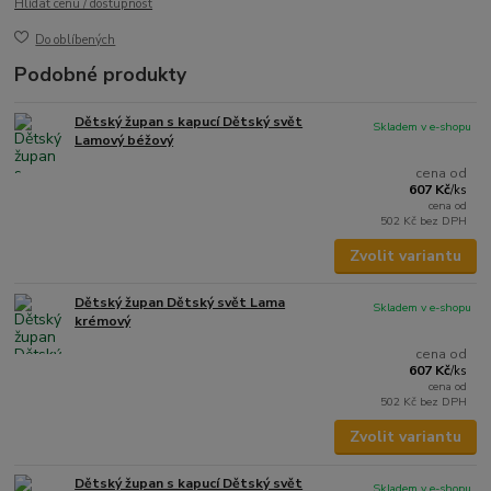
Hlídat cenu / dostupnost
Do oblíbených
Podobné produkty
Dětský župan s kapucí Dětský svět
Skladem v e-shopu
Lamový béžový
cena od
607 Kč
/
ks
cena od
502 Kč
bez DPH
Zvolit variantu
Dětský župan Dětský svět Lama
Skladem v e-shopu
krémový
cena od
607 Kč
/
ks
cena od
502 Kč
bez DPH
Zvolit variantu
Dětský župan s kapucí Dětský svět
Skladem v e-shopu