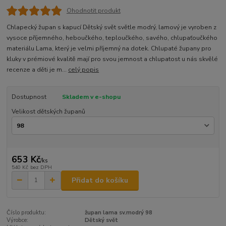
Ohodnotit produkt
Chlapecký župan s kapucí Dětský svět světle modrý, lamový je vyroben z
vysoce příjemného, heboučkého, teploučkého, savého, chlupaťoučkého
materiálu Lama, který je velmi příjemný na dotek. Chlupaté župany pro
kluky v prémiové kvalitě mají pro svou jemnost a chlupatost u nás skvělé
recenze a děti je m...
celý popis
Dostupnost
Skladem v e-shopu
Velikost dětských županů
653 Kč
/
ks
540 Kč
bez DPH
Přidat do košíku
Číslo produktu:
župan lama sv.modrý 98
Výrobce:
Dětský svět