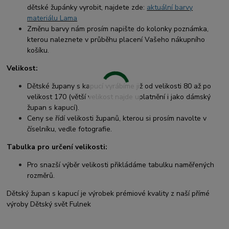
dětské župánky vyrobit, najdete zde:
aktuální barvy
materiálu Lama
Změnu barvy nám prosím napište do kolonky poznámka,
kterou naleznete v průběhu placení Vašeho nákupního
košíku.
Velikost:
Dětské župany s kapucí vyrábíme již od velikosti 80 až po
velikost 170 (větší velikost najde uplatnění i jako dámský
župan s kapucí).
Ceny se řídí velikosti županů, kterou si prosím navolte v
číselníku, vedle fotografie.
Tabulka pro určení velikosti:
Pro snazší výběr velikosti přikládáme tabulku naměřených
rozměrů.
Dětský župan s kapucí je výrobek prémiové kvality z naší přímé
výroby Dětský svět Fulnek