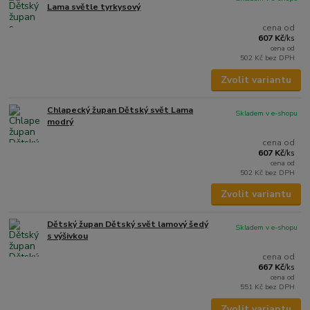
Lama světle tyrkysový
cena od
607 Kč
/
ks
cena od
502 Kč
bez DPH
Zvolit variantu
Chlapecký župan Dětský svět Lama
Skladem v e-shopu
modrý
cena od
607 Kč
/
ks
cena od
502 Kč
bez DPH
Zvolit variantu
Dětský župan Dětský svět lamový šedý
Skladem v e-shopu
s výšivkou
cena od
667 Kč
/
ks
cena od
551 Kč
bez DPH
Zvolit variantu