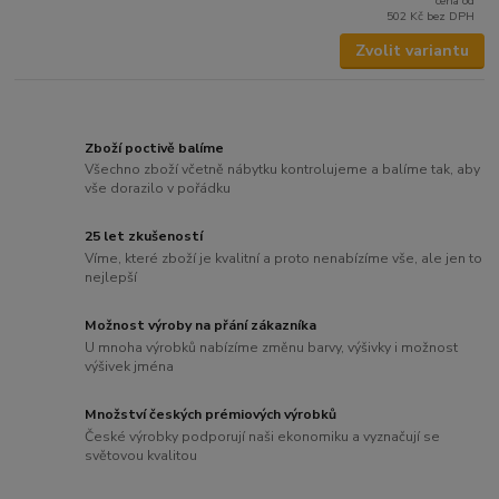
cena od
502 Kč
bez DPH
Zvolit variantu
Zboží poctivě balíme
Všechno zboží včetně nábytku kontrolujeme a balíme tak, aby
vše dorazilo v pořádku
25 let zkušeností
Víme, které zboží je kvalitní a proto nenabízíme vše, ale jen to
nejlepší
Možnost výroby na přání zákazníka
U mnoha výrobků nabízíme změnu barvy, výšivky i možnost
výšivek jména
Množství českých prémiových výrobků
České výrobky podporují naši ekonomiku a vyznačují se
světovou kvalitou