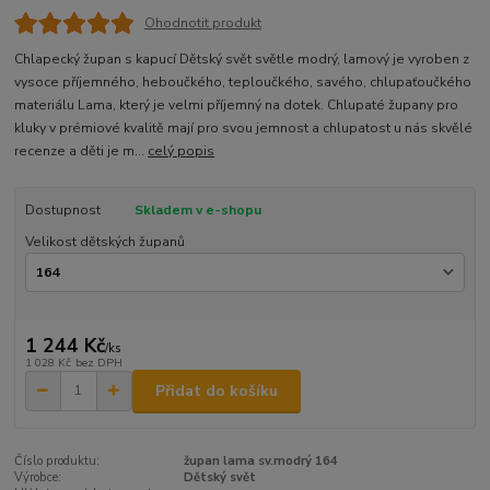
Ohodnotit produkt
Chlapecký župan s kapucí Dětský svět světle modrý, lamový je vyroben z
vysoce příjemného, heboučkého, teploučkého, savého, chlupaťoučkého
materiálu Lama, který je velmi příjemný na dotek. Chlupaté župany pro
kluky v prémiové kvalitě mají pro svou jemnost a chlupatost u nás skvělé
recenze a děti je m...
celý popis
Dostupnost
Skladem v e-shopu
Velikost dětských županů
1 244 Kč
/
ks
1 028 Kč
bez DPH
Přidat do košíku
Číslo produktu:
župan lama sv.modrý 164
Výrobce:
Dětský svět