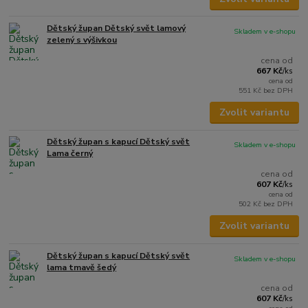
Dětský župan Dětský svět lamový
Skladem v e-shopu
zelený s výšivkou
cena od
667 Kč
/
ks
cena od
551 Kč
bez DPH
Zvolit variantu
Dětský župan s kapucí Dětský svět
Skladem v e-shopu
Lama černý
cena od
607 Kč
/
ks
cena od
502 Kč
bez DPH
Zvolit variantu
Dětský župan s kapucí Dětský svět
Skladem v e-shopu
lama tmavě šedý
cena od
607 Kč
/
ks