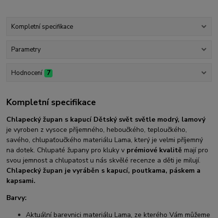
Kompletní specifikace
Parametry
Hodnocení
7
Kompletní specifikace
Chlapecký župan s kapucí Dětský svět světle modrý, lamový
je vyroben z vysoce příjemného, heboučkého, teploučkého,
savého, chlupaťoučkého materiálu Lama, který je velmi příjemný
na dotek. Chlupaté župany pro kluky v
prémiové kvalitě
mají pro
svou jemnost a chlupatost u nás skvělé recenze a děti je milují.
Chlapecký
župan je vyráběn s kapucí, poutkama, páskem a
kapsami.
Barvy:
Aktuální barevnici materiálu Lama, ze kterého Vám můžeme