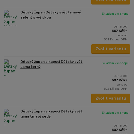
Dětský župan Dětský svět lamový
Skladem v e-shopu
zelený s výšivkou
cena od
667 Kč
/
ks
cena od
551 Kč
bez DPH
Zvolit variantu
Dětský župan s kapucí Dětský svět
Skladem v e-shopu
Lama černý
cena od
607 Kč
/
ks
cena od
502 Kč
bez DPH
Zvolit variantu
Dětský župan s kapucí Dětský svět
Skladem v e-shopu
lama tmavě šedý
cena od
607 Kč
/
ks