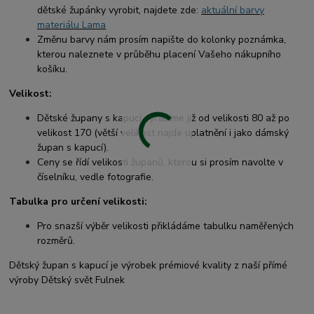
dětské župánky vyrobit, najdete zde:
aktuální barvy
materiálu Lama
Změnu barvy nám prosím napište do kolonky poznámka,
kterou naleznete v průběhu placení Vašeho nákupního
košíku.
Velikost:
Dětské župany s kapucí vyrábíme již od velikosti 80 až po
velikost 170 (větší velikost najde uplatnění i jako dámský
župan s kapucí).
Ceny se řídí velikosti županů, kterou si prosím navolte v
číselníku, vedle fotografie.
Tabulka pro určení velikosti:
Pro snazší výběr velikosti přikládáme tabulku naměřených
rozměrů.
Dětský župan s kapucí je výrobek prémiové kvality z naší přímé
výroby Dětský svět Fulnek