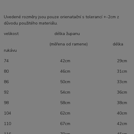
Uvedené rozměry jsou pouze orienatační s tolerancí +-2cm z
důvodu použitého materiálu.
velikost délka županu
(měřena od ramene) délka
rukávu
74 42cm 29cm
80 46cm 31cm
86 50cm 33cm
92 54cm 36cm
98 58cm 38cm
104 62cm 40cm
110 67cm 42cm