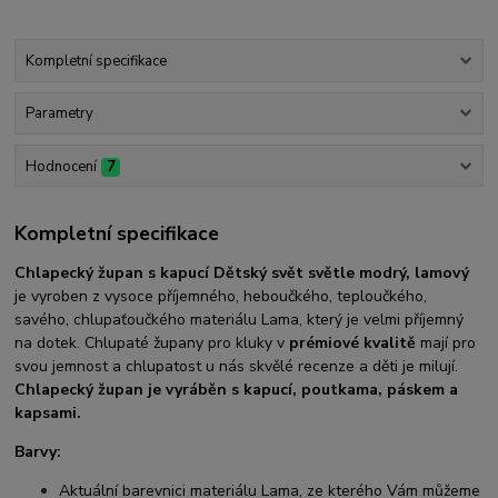
Kompletní specifikace
Parametry
Hodnocení
7
Kompletní specifikace
Chlapecký župan s kapucí Dětský svět světle modrý, lamový
je vyroben z vysoce příjemného, heboučkého, teploučkého,
savého, chlupaťoučkého materiálu Lama, který je velmi příjemný
na dotek. Chlupaté župany pro kluky v
prémiové kvalitě
mají pro
svou jemnost a chlupatost u nás skvělé recenze a děti je milují.
Chlapecký
župan je vyráběn s kapucí, poutkama, páskem a
kapsami.
Barvy:
Aktuální barevnici materiálu Lama, ze kterého Vám můžeme