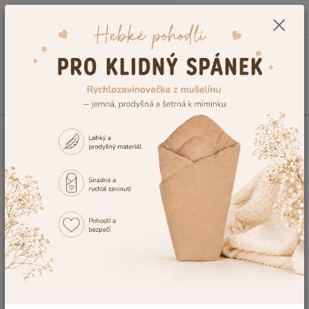
0
ks
CZK
+420 604 278 943
za
0,00 Kč
Menu
Hledat
Úvod
Kojenecké a dětské oblečení
Dětské župany a ponča
Chlapecký
župan Dětský svět Lama světle modrý velikost 140
Chlapecký župan Dětský svět
Lama světle modrý velikost 140