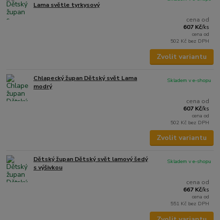
Lama světle tyrkysový
cena od
607 Kč
/
ks
cena od
502 Kč
bez DPH
Zvolit variantu
Chlapecký župan Dětský svět Lama
Skladem v e-shopu
modrý
cena od
607 Kč
/
ks
cena od
502 Kč
bez DPH
Zvolit variantu
Dětský župan Dětský svět lamový šedý
Skladem v e-shopu
s výšivkou
cena od
667 Kč
/
ks
cena od
551 Kč
bez DPH
Zvolit variantu