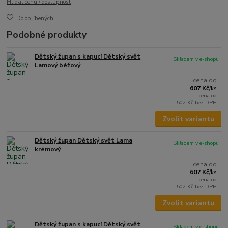
Hlídat cenu / dostupnost
Do oblíbených
Podobné produkty
Dětský župan s kapucí Dětský svět
Skladem v e-shopu
Lamový béžový
cena od
607 Kč
/
ks
cena od
502 Kč
bez DPH
Zvolit variantu
Dětský župan Dětský svět Lama
Skladem v e-shopu
krémový
cena od
607 Kč
/
ks
cena od
502 Kč
bez DPH
Zvolit variantu
Dětský župan s kapucí Dětský svět
Skladem v e-shopu