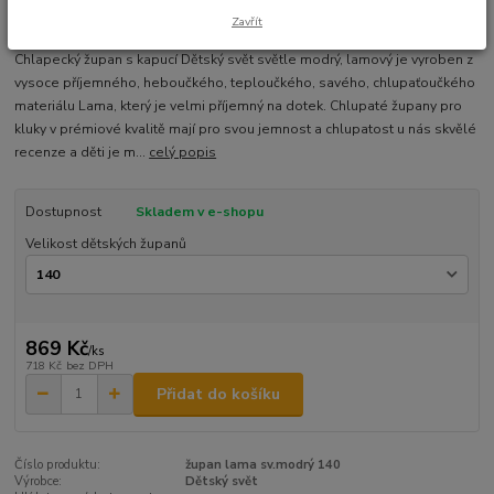
Zavřít
Ohodnotit produkt
Chlapecký župan s kapucí Dětský svět světle modrý, lamový je vyroben z
vysoce příjemného, heboučkého, teploučkého, savého, chlupaťoučkého
materiálu Lama, který je velmi příjemný na dotek. Chlupaté župany pro
kluky v prémiové kvalitě mají pro svou jemnost a chlupatost u nás skvělé
recenze a děti je m...
celý popis
Dostupnost
Skladem v e-shopu
Velikost dětských županů
869 Kč
/
ks
718 Kč
bez DPH
Přidat do košíku
Číslo produktu:
župan lama sv.modrý 140
Výrobce:
Dětský svět