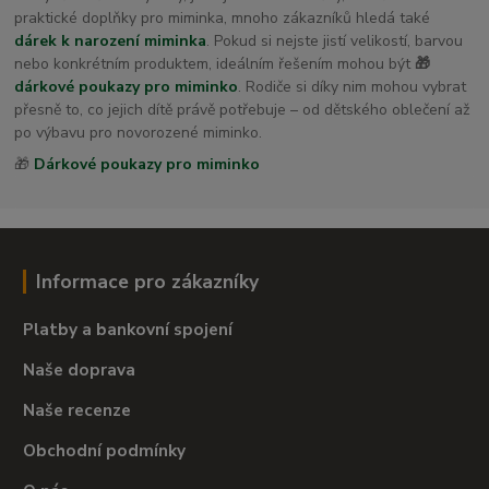
praktické doplňky pro miminka, mnoho zákazníků hledá také
dárek k narození miminka
. Pokud si nejste jistí velikostí, barvou
nebo konkrétním produktem, ideálním řešením mohou být
🎁
dárkové poukazy pro miminko
. Rodiče si díky nim mohou vybrat
přesně to, co jejich dítě právě potřebuje – od dětského oblečení až
po výbavu pro novorozené miminko.
🎁
Dárkové poukazy pro miminko
Informace pro zákazníky
Platby a bankovní spojení
Naše doprava
Naše recenze
Obchodní podmínky