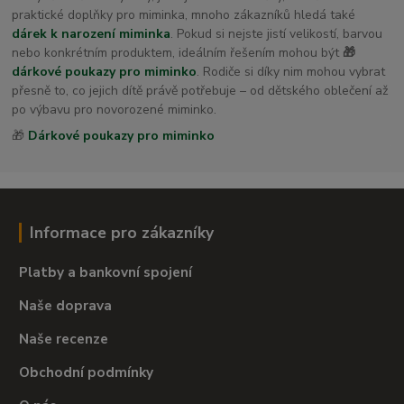
praktické doplňky pro miminka, mnoho zákazníků hledá také
dárek k narození miminka
. Pokud si nejste jistí velikostí, barvou
nebo konkrétním produktem, ideálním řešením mohou být
🎁
dárkové poukazy pro miminko
. Rodiče si díky nim mohou vybrat
přesně to, co jejich dítě právě potřebuje – od dětského oblečení až
po výbavu pro novorozené miminko.
🎁
Dárkové poukazy pro miminko
Informace pro zákazníky
Platby a bankovní spojení
Naše doprava
Naše recenze
Obchodní podmínky