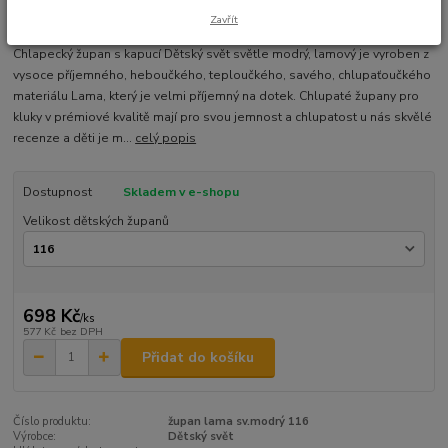
Zavřít
Ohodnotit produkt
Chlapecký župan s kapucí Dětský svět světle modrý, lamový je vyroben z
vysoce příjemného, heboučkého, teploučkého, savého, chlupaťoučkého
materiálu Lama, který je velmi příjemný na dotek. Chlupaté župany pro
kluky v prémiové kvalitě mají pro svou jemnost a chlupatost u nás skvělé
recenze a děti je m...
celý popis
Dostupnost
Skladem v e-shopu
Velikost dětských županů
698 Kč
/
ks
577 Kč
bez DPH
Přidat do košíku
Číslo produktu:
župan lama sv.modrý 116
Výrobce:
Dětský svět