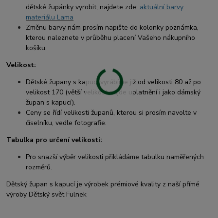
dětské župánky vyrobit, najdete zde:
aktuální barvy
materiálu Lama
Změnu barvy nám prosím napište do kolonky poznámka,
kterou naleznete v průběhu placení Vašeho nákupního
košíku.
Velikost:
Dětské župany s kapucí vyrábíme již od velikosti 80 až po
velikost 170 (větší velikost najde uplatnění i jako dámský
župan s kapucí).
Ceny se řídí velikosti županů, kterou si prosím navolte v
číselníku, vedle fotografie.
Tabulka pro určení velikosti:
Pro snazší výběr velikosti přikládáme tabulku naměřených
rozměrů.
Dětský župan s kapucí je výrobek prémiové kvality z naší přímé
výroby Dětský svět Fulnek