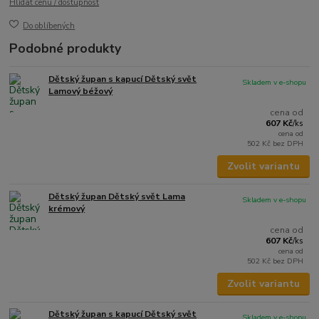
Hlídat cenu / dostupnost
Do oblíbených
Podobné produkty
Dětský župan s kapucí Dětský svět
Skladem v e-shopu
Lamový béžový
cena od
607 Kč
/
ks
cena od
502 Kč
bez DPH
Zvolit variantu
Dětský župan Dětský svět Lama
Skladem v e-shopu
krémový
cena od
607 Kč
/
ks
cena od
502 Kč
bez DPH
Zvolit variantu
Dětský župan s kapucí Dětský svět
Skladem v e-shopu