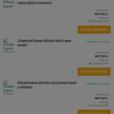
Lama světle tyrkysový
cena od
607 Kč
/
ks
cena od
502 Kč
bez DPH
Zvolit variantu
Chlapecký župan Dětský svět Lama
Skladem v e-shopu
modrý
cena od
607 Kč
/
ks
cena od
502 Kč
bez DPH
Zvolit variantu
Dětský župan Dětský svět lamový šedý
Skladem v e-shopu
s výšivkou
cena od
667 Kč
/
ks
cena od
551 Kč
bez DPH
Zvolit variantu