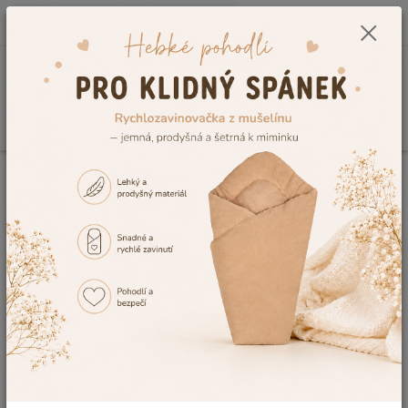
0
ks
CZK
+420 604 278 943
za
0,00 Kč
Menu
Hledat
Úvod
Kojenecké a dětské oblečení
Dětské župany a ponča
Chlapecký
župan Dětský svět Lama světle modrý velikost 116
Chlapecký župan Dětský svět
Lama světle modrý velikost 116