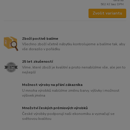
cena od
502 Kč
bez DPH
Zvolit variantu
Zboží poctivě balíme
Všechno zboží včetně nábytku kontrolujeme a balíme tak, aby
vše dorazilo v pořádku
25 let zkušeností
Víme, které zboží je kvalitní a proto nenabízíme vše, ale jen to
nejlepší
Možnost výroby na přání zákazníka
U mnoha výrobků nabízíme změnu barvy, výšivky i možnost
výšivek jména
Množství českých prémiových výrobků
České výrobky podporují naši ekonomiku a vyznačují se
světovou kvalitou