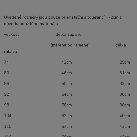
Uvedené rozměry jsou pouze orienatační s tolerancí +-2cm z
důvodu použitého materiálu.
velikost délka županu
(měřena od ramene) délka
rukávu
74 42cm 29cm
80 46cm 31cm
86 50cm 33cm
92 54cm 36cm
98 58cm 38cm
104 62cm 40cm
110 67cm 42cm