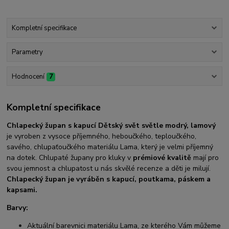
Kompletní specifikace
Parametry
Hodnocení
7
Kompletní specifikace
Chlapecký župan s kapucí Dětský svět světle modrý, lamový
je vyroben z vysoce příjemného, heboučkého, teploučkého,
savého, chlupaťoučkého materiálu Lama, který je velmi příjemný
na dotek. Chlupaté župany pro kluky v
prémiové kvalitě
mají pro
svou jemnost a chlupatost u nás skvělé recenze a děti je milují.
Chlapecký
župan je vyráběn s kapucí, poutkama, páskem a
kapsami.
Barvy:
Aktuální barevnici materiálu Lama, ze kterého Vám můžeme