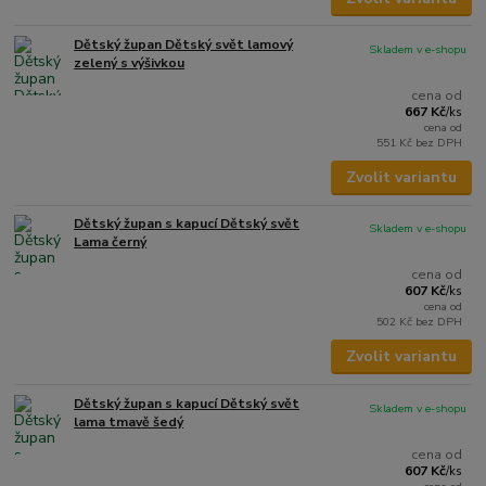
Dětský župan Dětský svět lamový
Skladem v e-shopu
zelený s výšivkou
cena od
667 Kč
/
ks
cena od
551 Kč
bez DPH
Zvolit variantu
Dětský župan s kapucí Dětský svět
Skladem v e-shopu
Lama černý
cena od
607 Kč
/
ks
cena od
502 Kč
bez DPH
Zvolit variantu
Dětský župan s kapucí Dětský svět
Skladem v e-shopu
lama tmavě šedý
cena od
607 Kč
/
ks