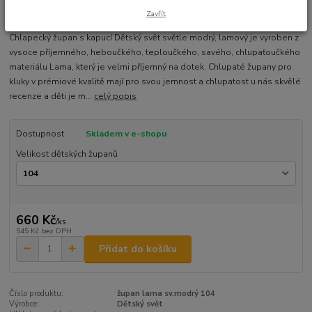
Zavřít
Ohodnotit produkt
Chlapecký župan s kapucí Dětský svět světle modrý, lamový je vyroben z
vysoce příjemného, heboučkého, teploučkého, savého, chlupaťoučkého
materiálu Lama, který je velmi příjemný na dotek. Chlupaté župany pro
kluky v prémiové kvalitě mají pro svou jemnost a chlupatost u nás skvělé
recenze a děti je m...
celý popis
Dostupnost
Skladem v e-shopu
Velikost dětských županů
660 Kč
/
ks
545 Kč
bez DPH
Přidat do košíku
Číslo produktu:
župan lama sv.modrý 104
Výrobce:
Dětský svět