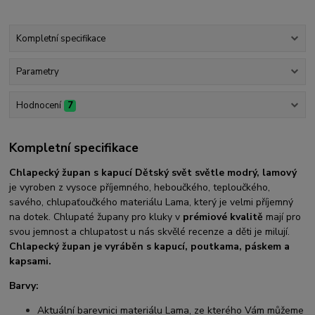
Kompletní specifikace
Parametry
Hodnocení
7
Kompletní specifikace
Chlapecký župan s kapucí Dětský svět světle modrý, lamový
je vyroben z vysoce příjemného, heboučkého, teploučkého,
savého, chlupaťoučkého materiálu Lama, který je velmi příjemný
na dotek. Chlupaté župany pro kluky v
prémiové kvalitě
mají pro
svou jemnost a chlupatost u nás skvělé recenze a děti je milují.
Chlapecký
župan je vyráběn s kapucí, poutkama, páskem a
kapsami.
Barvy:
Aktuální barevnici materiálu Lama, ze kterého Vám můžeme