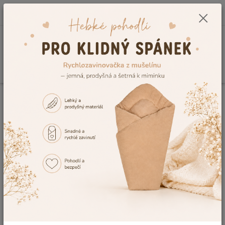
0
ks
CZK
+420 604 278 943
za
0,00 Kč
Menu
Hledat
Úvod
Kojenecké a dětské oblečení
Dětské župany a ponča
Chlapecký
župan Dětský svět Lama světle modrý velikost 104
Chlapecký župan Dětský svět
Lama světle modrý velikost 104