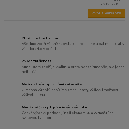
cena od
502 Kč
bez DPH
Zvolit variantu
Zboží poctivě balíme
Všechno zboží včetně nábytku kontrolujeme a balíme tak, aby
vše dorazilo v pořádku
25 let zkušeností
Víme, které zboží je kvalitní a proto nenabízíme vše, ale jen to
nejlepší
Možnost výroby na přání zákazníka
U mnoha výrobků nabízíme změnu barvy, výšivky i možnost
výšivek jména
Množství českých prémiových výrobků
České výrobky podporují naši ekonomiku a vyznačují se
světovou kvalitou