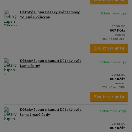
Dětský župan Dětský svět lamový
Skladem v e-shopu
zelený s výšivkou
cena od
667 Kč
/
ks
cena od
551 Kč
bez DPH
Zvolit variantu
Dětský župan s kapucí Dětský svět
Skladem v e-shopu
Lama černý
cena od
607 Kč
/
ks
cena od
502 Kč
bez DPH
Zvolit variantu
Dětský župan s kapucí Dětský svět
Skladem v e-shopu
lama tmavě šedý
cena od
607 Kč
/
ks