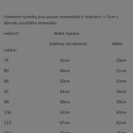
Uvedené rozměry jsou pouze orienatační s tolerancí +-2cm z
důvodu použitého materiálu.
velikost délka županu
(měřena od ramene) délka
rukávu
74 42cm 29cm
80 46cm 31cm
86 50cm 33cm
92 54cm 36cm
98 58cm 38cm
104 62cm 40cm
110 67cm 42cm