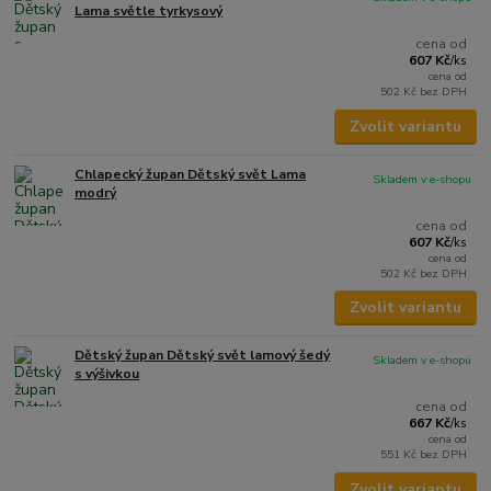
Lama světle tyrkysový
cena od
607 Kč
/
ks
cena od
502 Kč
bez DPH
Zvolit variantu
Chlapecký župan Dětský svět Lama
Skladem v e-shopu
modrý
cena od
607 Kč
/
ks
cena od
502 Kč
bez DPH
Zvolit variantu
Dětský župan Dětský svět lamový šedý
Skladem v e-shopu
s výšivkou
cena od
667 Kč
/
ks
cena od
551 Kč
bez DPH
Zvolit variantu