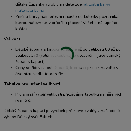
dětské župánky vyrobit, najdete zde:
aktuální barvy
materiálu Lama
Změnu barvy nám prosím napište do kolonky poznámka,
kterou naleznete v průběhu placení Vašeho nákupního
košíku.
Velikost:
Dětské župany s kapucí vyrábíme již od velikosti 80 až po
velikost 170 (větší velikost najde uplatnění i jako dámský
župan s kapucí).
Ceny se řídí velikosti županů, kterou si prosím navolte v
číselníku, vedle fotografie.
Tabulka pro určení velikosti:
Pro snazší výběr velikosti přikládáme tabulku naměřených
rozměrů.
Dětský župan s kapucí je výrobek prémiové kvality z naší přímé
výroby Dětský svět Fulnek