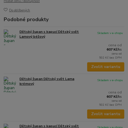
Hlídat cenu / dostupnost
Do oblíbených
Podobné produkty
Dětský župan s kapucí Dětský svět
Skladem v e-shopu
Lamový béžový
cena od
607 Kč
/
ks
cena od
502 Kč
bez DPH
Zvolit variantu
Dětský župan Dětský svět Lama
Skladem v e-shopu
krémový
cena od
607 Kč
/
ks
cena od
502 Kč
bez DPH
Zvolit variantu
Dětský župan s kapucí Dětský svět
Skladem v e-shopu