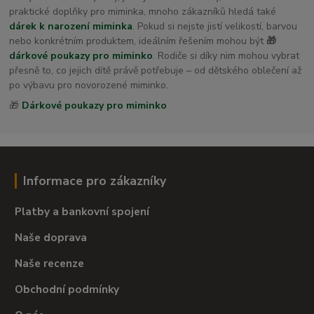
praktické doplňky pro miminka, mnoho zákazníků hledá také
dárek k narození miminka
. Pokud si nejste jistí velikostí, barvou
nebo konkrétním produktem, ideálním řešením mohou být
🎁
dárkové poukazy pro miminko
. Rodiče si díky nim mohou vybrat
přesně to, co jejich dítě právě potřebuje – od dětského oblečení až
po výbavu pro novorozené miminko.
🎁
Dárkové poukazy pro miminko
Informace pro zákazníky
Platby a bankovní spojení
Naše doprava
Naše recenze
Obchodní podmínky