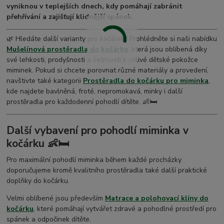
vyniknou v teplejších dnech, kdy pomáhají zabránit
přehřívání a zajišťují klidnější spánek.
🌿 Hledáte další varianty pro kočárek? Prohlédněte si naši nabídku
Mušelínová prostěradla do kočárku
, která jsou oblíbená díky
své lehkosti, prodyšnosti a šetrnosti k citlivé dětské pokožce
miminek. Pokud si chcete porovnat různé materiály a provedení,
navštivte také kategorii
Prostěradla do kočárku pro miminka
,
kde najdete bavlněná, froté, nepromokavá, minky i další
prostěradla pro každodenní pohodlí dítěte. 👶🛏️
Další vybavení pro pohodlí miminka v
kočárku 👶🛏️
Pro maximální pohodlí miminka během každé procházky
doporučujeme kromě kvalitního prostěradla také další praktické
doplňky do kočárku.
Velmi oblíbené jsou především
Matrace a polohovací klíny do
kočárku
, které pomáhají vytvářet zdravé a pohodlné prostředí pro
spánek a odpočinek dítěte.