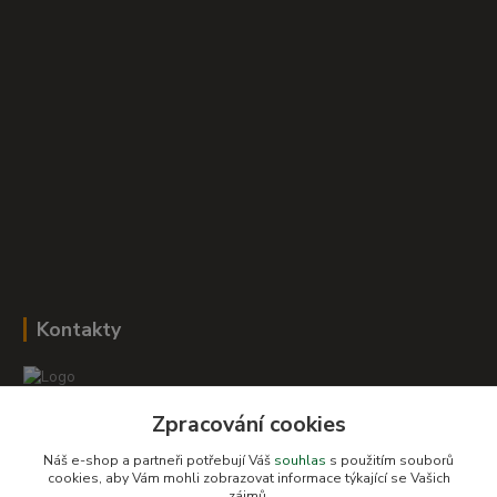
Kontakty
Zpracování cookies
Romana Šebestová
+420 604 278 943
Náš e-shop a partneři potřebují Váš
souhlas
s použitím souborů
cookies, aby Vám mohli zobrazovat informace týkající se Vašich
zájmů.