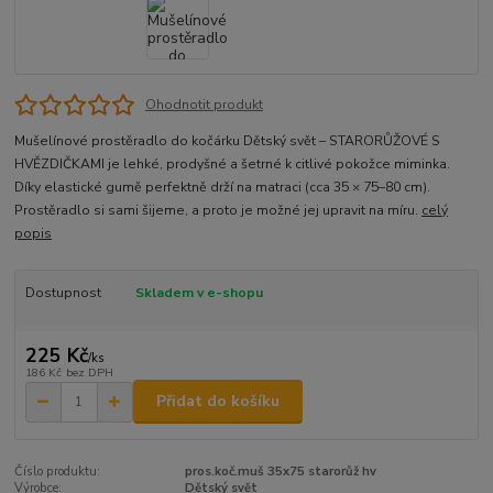
Ohodnotit produkt
Mušelínové prostěradlo do kočárku Dětský svět – STARORŮŽOVÉ S
HVĚZDIČKAMI je lehké, prodyšné a šetrné k citlivé pokožce miminka.
Díky elastické gumě perfektně drží na matraci (cca 35 × 75–80 cm).
Prostěradlo si sami šijeme, a proto je možné jej upravit na míru.
celý
popis
Dostupnost
Skladem v e-shopu
225 Kč
/
ks
186 Kč
bez DPH
Přidat do košíku
Číslo produktu:
pros.koč.muš 35x75 starorůž hv
Výrobce:
Dětský svět