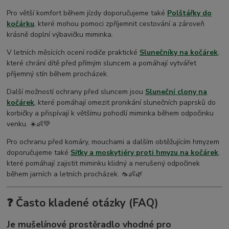
Pro větší komfort během jízdy doporučujeme také
Polštářky do
kočárku
, které mohou pomoci zpříjemnit cestování a zároveň
krásně doplní výbavičku miminka.
V letních měsících ocení rodiče praktické
Slunečníky na kočárek
,
které chrání dítě před přímým sluncem a pomáhají vytvářet
příjemný stín během procházek.
Další možností ochrany před sluncem jsou
Sluneční clony na
kočárek
, které pomáhají omezit pronikání slunečních paprsků do
korbičky a přispívají k většímu pohodlí miminka během odpočinku
venku. ☀️👶💚
Pro ochranu před komáry, mouchami a dalším obtěžujícím hmyzem
doporučujeme také
Síťky a moskytiéry proti hmyzu na kočárek
,
které pomáhají zajistit miminku klidný a nerušený odpočinek
během jarních a letních procházek. 🦟👶🌿
❓
Často kladené otázky (FAQ)
Je mušelínové prostěradlo vhodné pro