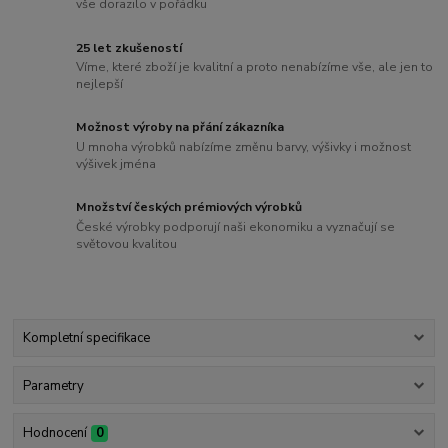
vše dorazilo v pořádku
25 let zkušeností
Víme, které zboží je kvalitní a proto nenabízíme vše, ale jen to
nejlepší
Možnost výroby na přání zákazníka
U mnoha výrobků nabízíme změnu barvy, výšivky i možnost
výšivek jména
Množství českých prémiových výrobků
České výrobky podporují naši ekonomiku a vyznačují se
světovou kvalitou
Kompletní specifikace
Parametry
Hodnocení
0