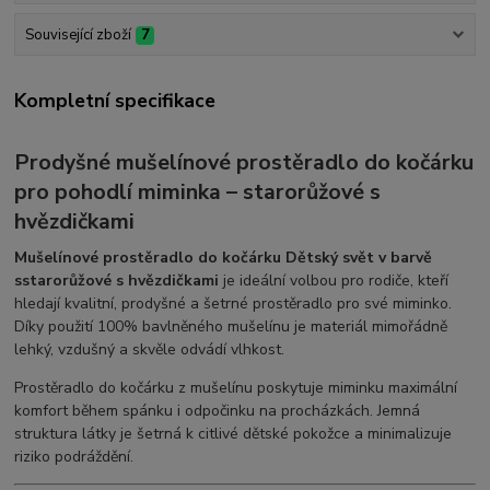
Související zboží
7
Kompletní specifikace
Prodyšné mušelínové prostěradlo do kočárku
pro pohodlí miminka – starorůžové s
hvězdičkami
Mušelínové prostěradlo do kočárku Dětský svět v barvě
sstarorůžové s hvězdičkami
je ideální volbou pro rodiče, kteří
hledají kvalitní, prodyšné a šetrné prostěradlo pro své miminko.
Díky použití 100% bavlněného mušelínu je materiál mimořádně
lehký, vzdušný a skvěle odvádí vlhkost.
Prostěradlo do kočárku z mušelínu poskytuje miminku maximální
komfort během spánku i odpočinku na procházkách. Jemná
struktura látky je šetrná k citlivé dětské pokožce a minimalizuje
riziko podráždění.