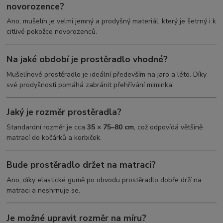
novorozence?
Ano, mušelín je velmi jemný a prodyšný materiál, který je šetrný i k
citlivé pokožce novorozenců.
Na jaké období je prostěradlo vhodné?
Mušelínové prostěradlo je ideální především na jaro a léto. Díky
své prodyšnosti pomáhá zabránit přehřívání miminka.
Jaký je rozměr prostěradla?
Standardní rozměr je cca
35 × 75–80 cm
, což odpovídá většině
matrací do kočárků a korbiček.
Bude prostěradlo držet na matraci?
Ano, díky elastické gumě po obvodu prostěradlo dobře drží na
matraci a neshrnuje se.
Je možné upravit rozměr na míru?