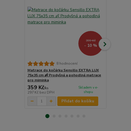
399 Kč
- 10 %
8 hodnocení
Matrace do kočárku Sensillo EXTRA LUX
Nepromokav
75x35 cm 👶 Prodyšná a pohodlná matrace
Dětský svět
pro miminka
359 Kč
215 Kč
Skladem v e-
/
ks
/
ks
shopu
297 Kč
bez DPH
178 Kč
bez 
Přidat do košíku