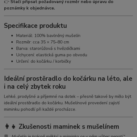
👉
Stačí připsat požadovaný rozměr nebo úpravu do
poznámky k objednávce.
Specifikace produktu
Materiál: 100% bavlněný mušelín
Rozměr: cca 35 × 75–80 cm
Barva: starorůžová s hvězdičkami
Uchycení: elastická guma po obvodu
Určení: do kočárku / korbičky
Ideální prostěradlo do kočárku na léto, ale
i na celý zbytek roku
Lehké, prodyšné a příjemné na dotek – přesně takové by mělo být
ideální prostěradlo do kočárku. Mušelínové provedení zajistí
miminku pohodlí při každé procházce.
👩‍👧 Zkušenosti maminek s mušelínem
💬
„Mušelín je krásně měkký a miminko se v něm vůbec nepotí.“