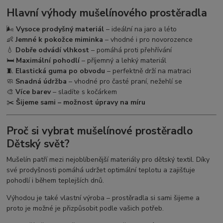
Hlavní výhody mušelínového prostěradla
🌬️
Vysoce prodyšný materiál
– ideální na jaro a léto
👶
Jemné k pokožce miminka
– vhodné i pro novorozence
💧
Dobře odvádí vlhkost
– pomáhá proti přehřívání
🛏️
Maximální pohodlí
– příjemný a lehký materiál
🧵
Elastická guma po obvodu
– perfektně drží na matraci
🧼
Snadná údržba
– vhodné pro časté praní, nežehlí se
🎨
Více barev
– sladíte s kočárkem
✂️
Šijeme sami – možnost úpravy na míru
Proč si vybrat mušelínové prostěradlo
Dětský svět?
Mušelín patří mezi nejoblíbenější materiály pro dětský textil. Díky
své prodyšnosti pomáhá udržet optimální teplotu a zajišťuje
pohodlí i během teplejších dnů.
Výhodou je také vlastní výroba – prostěradla si sami šijeme a
proto je možné je přizpůsobit podle vašich potřeb.