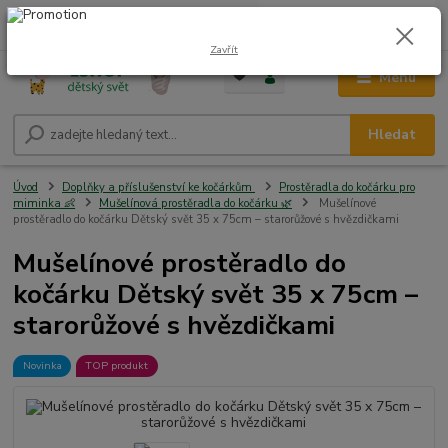
0
ks
CZK
+420 604 278 943
za
0,00 Kč
Zavřít
Menu
Hledat
Úvod
Doplňky a příslušenství ke kočárkům
Prostěradla do kočárku pro
miminka 👶
Mušelínová prostěradla do kočárku 🌿
Mušelínové
prostěradlo do kočárku Dětský svět 35 x 75cm – starorůžové s hvězdičkami
Mušelínové prostěradlo do
kočárku Dětský svět 35 x 75cm –
starorůžové s hvězdičkami
Novinka
TOP produkt