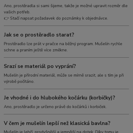
Ano, prostěradla si sami šijeme, takže je možné upravit rozměr dle
vašich potřeb.
👉 Stačí napsat požadavek do poznámky k objednávce.
Jak se o prostěradlo starat?
Prostěradlo lze prát v pračce na běžný program. Mušelín rychle
schne a praním ještě více změkne.
Srazí se materiál po vyprání?
Mušelín je přírodní materiál, může se mírně srazit, ale s tím je při
výrobě počítáno.
Je vhodné i do hlubokého kočárku (korbičky)?
Ano, prostěradlo je určeno právě do kočárků i korbiček.
V čem je mušelín lepší než klasická bavlna?
Mušelín je lehčí, prodyšnější a jemnější na dotek. Díky tomu je