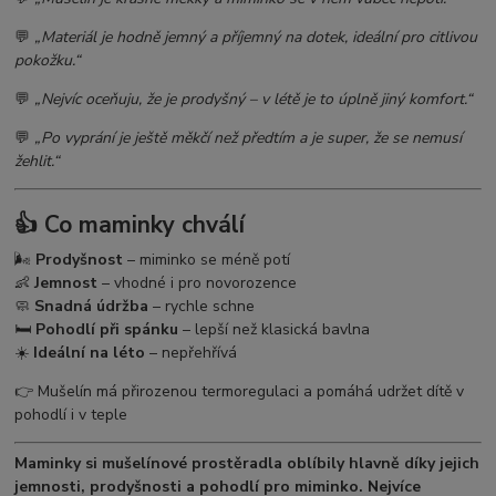
💬
„Materiál je hodně jemný a příjemný na dotek, ideální pro citlivou
pokožku.“
💬
„Nejvíc oceňuju, že je prodyšný – v létě je to úplně jiný komfort.“
💬
„Po vyprání je ještě měkčí než předtím a je super, že se nemusí
žehlit.“
👍 Co maminky chválí
🌬️
Prodyšnost
– miminko se méně potí
👶
Jemnost
– vhodné i pro novorozence
🧼
Snadná údržba
– rychle schne
🛏️
Pohodlí při spánku
– lepší než klasická bavlna
☀️
Ideální na léto
– nepřehřívá
👉 Mušelín má přirozenou termoregulaci a pomáhá udržet dítě v
pohodlí i v teple
Maminky si mušelínové prostěradla oblíbily hlavně díky jejich
jemnosti, prodyšnosti a pohodlí pro miminko. Nejvíce