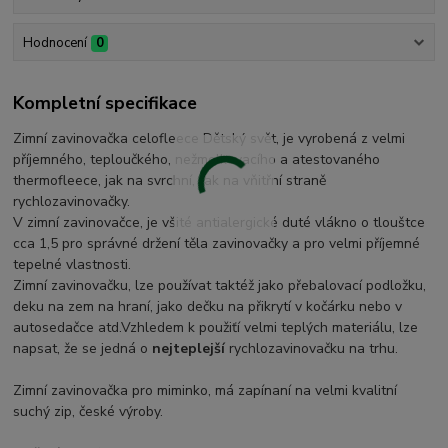
Hodnocení
0
Kompletní specifikace
Zimní zavinovačka celofleece Dětský svět, je vyrobená z velmi
příjemného, teploučkého, nežmolkovacího a atestovaného
thermofleece, jak na svrchní, tak na vňitřní straně
rychlozavinovačky.
V zimní zavinovačce, je všité antialergické duté vlákno o tlouštce
cca 1,5 pro správné držení těla zavinovačky a pro velmi příjemné
tepelné vlastnosti.
Zimní zavinovačku, lze používat taktéž jako přebalovací podložku,
deku na zem na hraní, jako dečku na přikrytí v kočárku nebo v
autosedačce atd.Vzhledem k použiťí velmi teplých materiálu, lze
napsat, že se jedná o
nejteplejší
rychlozavinovačku na trhu.
Zimní zavinovačka pro miminko, má zapínaní na velmi kvalitní
suchý zip, české výroby.