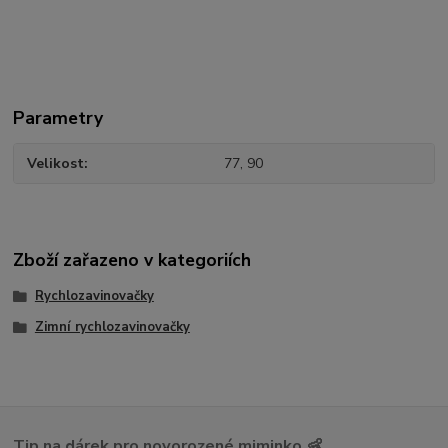
Parametry
Velikost
77, 90
Zboží zařazeno v kategoriích
Rychlozavinovačky
Zimní rychlozavinovačky
Tip na dárek pro novorozené miminko 👶