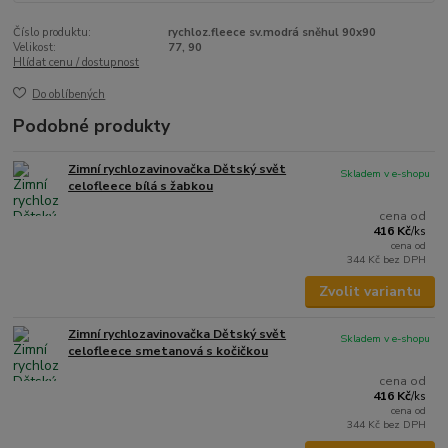
Číslo produktu:
rychloz.fleece sv.modrá sněhul 90x90
Velikost:
77, 90
Hlídat cenu / dostupnost
Do oblíbených
Podobné produkty
Zimní rychlozavinovačka Dětský svět
Skladem v e-shopu
celofleece bílá s žabkou
cena od
416 Kč
/
ks
cena od
344 Kč
bez DPH
Zvolit variantu
Zimní rychlozavinovačka Dětský svět
Skladem v e-shopu
celofleece smetanová s kočičkou
cena od
416 Kč
/
ks
cena od
344 Kč
bez DPH