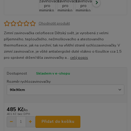
Ohodnotit produkt
Zimní zavinovačka celofleece Dětský svět, je vyrobená z velmi
příjemného, teploučkého, nežmolkovacího a atestovaného
thermofleece, jak na svrchní, tak na vňitřní straně rychlozavinovačky. V
zimní zavinovačce, je všité antialergické duté vlákno o tlouštce cca 1,5
pro správné držení těla zavinovačky a...
celý popis
Dostupnost
Skladem v e-shopu
Rozměr rychlozavinovačky
485 Kč
/
ks
401 Kč
bez DPH
Přidat do košíku