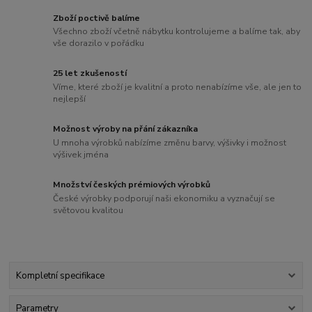
Zboží poctivě balíme
Všechno zboží včetně nábytku kontrolujeme a balíme tak, aby
vše dorazilo v pořádku
25 let zkušeností
Víme, které zboží je kvalitní a proto nenabízíme vše, ale jen to
nejlepší
Možnost výroby na přání zákazníka
U mnoha výrobků nabízíme změnu barvy, výšivky i možnost
výšivek jména
Množství českých prémiových výrobků
České výrobky podporují naši ekonomiku a vyznačují se
světovou kvalitou
Kompletní specifikace
Parametry