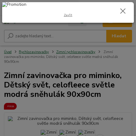
0
ks
CZK
+420 604 278 943
za
0,00 Kč
Zavřít
Menu
Hledat
Úvod
Rychlozavinovačky
Zimní rychlozavinovačky
Zimní
zavinovačka pro miminko, Dětský svět, celofleece světle modrá sněhulák
90x90cm
Zimní zavinovačka pro miminko,
Dětský svět, celofleece světle
modrá sněhulák 90x90cm
Akce