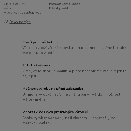
Číslo produktu:
rychloz.Lama losos
Výrobce:
Dětský svět
Hlídat cenu / dostupnost
Do oblíbených
Zboží poctivě balíme
Všechno zboží včetně nábytku kontrolujeme a balíme tak, aby
vše dorazilo v pořádku
25 let zkušeností
Víme, které zboží je kvalitní a proto nenabízíme vše, ale jen to
nejlepší
Možnost výroby na přání zákazníka
U mnoha výrobků nabízíme změnu barvy, výšivky i možnost
výšivek jména
Množství českých prémiových výrobků
České výrobky podporují naši ekonomiku a vyznačují se
světovou kvalitou