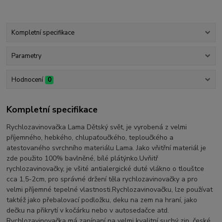
Kompletní specifikace
Parametry
Hodnocení
0
Kompletní specifikace
Rychlozavinovačka Lama Dětský svět, je vyrobená z velmi
příjemného, hebkého, chlupaťoučkého, teploučkého a
atestovaného svrchního materiálu Lama. Jako vňitřní materiál je
zde použito 100% bavlněné, bílé plátýnko.Uvňitř
rychlozavinovačky, je všité antialergické duté vlákno o tlouštce
cca 1,5-2cm, pro správné držení těla rychlozavinovačky a pro
velmi příjemné tepelné vlastnosti.Rychlozavinovačku, lze používat
taktéž jako přebalovací podložku, deku na zem na hraní, jako
dečku na přikrytí v kočárku nebo v autosedačce atd.
Rychlozavinovačka má zapínaní na velmi kvalitní suchý zip, české