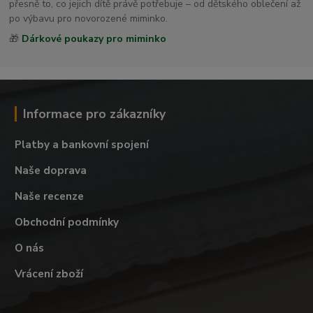
přesně to, co jejich dítě právě potřebuje – od dětského oblečení až
po výbavu pro novorozené miminko.
🎁
Dárkové poukazy pro miminko
Informace pro zákazníky
Platby a bankovní spojení
Naše doprava
Naše recenze
Obchodní podmínky
O nás
Vrácení zboží