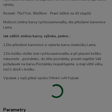
výroby.
Rozměr: 75x77cm, 90x90cm Praní: běžné na 40 stupňů
Možnost změny barvy rychlozavinovačky, dle přiložené barevnice
Lama.
Jak sdělit změnu barvy, výšivku, jméno :
1.Dle přiložené barevnice si vyberte barvu materiálu Lama.
2.Do košíku vložte tuto rychlozavinovačku a při placení košíku
naleznete ...poznámku...do této poznámky, prosím napište Váš
požadavek na barvu.Poznámky respektujeme, a mají větší váhu,
než li zboží v košíku.
Výrobek z naší přímé výroby Dětský svět Fulnek
Parametry