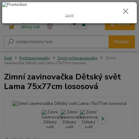
0
ks
CZK
+420 604 278 943
za
0,00 Kč
Zavřít
Menu
Hledat
Úvod
Rychlozavinovačky
Zimní rychlozavinovačky
Zimní
zavinovačka Dětský svět Lama 75x77cm lososová
Zimní zavinovačka Dětský svět
Lama 75x77cm lososová