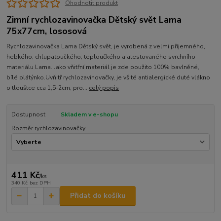
Ohodnotit produkt
Zimní rychlozavinovačka Dětský svět Lama
75x77cm, lososová
Rychlozavinovačka Lama Dětský svět, je vyrobená z velmi příjemného,
hebkého, chlupaťoučkého, teploučkého a atestovaného svrchního
materiálu Lama. Jako vňitřní materiál je zde použito 100% bavlněné,
bílé plátýnko.Uvňitř rychlozavinovačky, je všité antialergické duté vlákno
o tlouštce cca 1,5-2cm, pro...
celý popis
Dostupnost
Skladem v e-shopu
Rozměr rychlozavinovačky
411 Kč
/
ks
340 Kč
bez DPH
Přidat do košíku