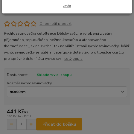
Zavřít
Ohodnotit produkt
Rychlozavinovačka celofleece Dětský svět, je vyrobená z velmi
příjemného, teploučkého, nežmolkovacího a atestovaného
thermofleece, jak na svrchní, tak na vňitřní straně rychlozavinovačky.Uvňitř
rychlozavinovačky, je všité antialergické duté vlákno o tlouštce cca 1,5
pro správné držení těla rychlozav...
celý popis
Dostupnost
Skladem v e-shopu
Rozměr rychlozavinovačky
441 Kč
/
ks
364 Kč
bez DPH
Přidat do košíku