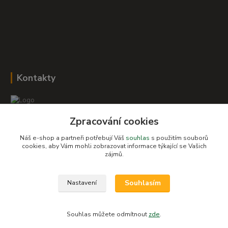
Kontakty
Zpracování cookies
Romana Šebestová
+420 604 278 943
Náš e-shop a partneři potřebují Váš
souhlas
s použitím souborů
cookies, aby Vám mohli zobrazovat informace týkající se Vašich
zájmů.
obchod-detskysvet@seznam.cz
Souhlasím
Nastavení
Souhlas můžete odmítnout
zde
.
Vytvořeno na
Eshop-rychle.cz