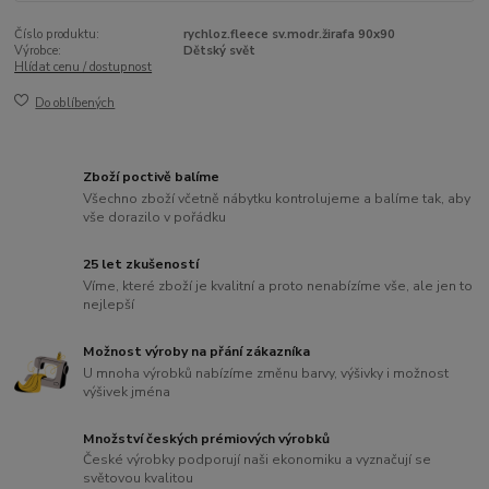
Číslo produktu:
rychloz.fleece sv.modr.žirafa 90x90
Výrobce:
Dětský svět
Hlídat cenu / dostupnost
Do oblíbených
Zboží poctivě balíme
Všechno zboží včetně nábytku kontrolujeme a balíme tak, aby
vše dorazilo v pořádku
25 let zkušeností
Víme, které zboží je kvalitní a proto nenabízíme vše, ale jen to
nejlepší
Možnost výroby na přání zákazníka
U mnoha výrobků nabízíme změnu barvy, výšivky i možnost
výšivek jména
Množství českých prémiových výrobků
České výrobky podporují naši ekonomiku a vyznačují se
světovou kvalitou