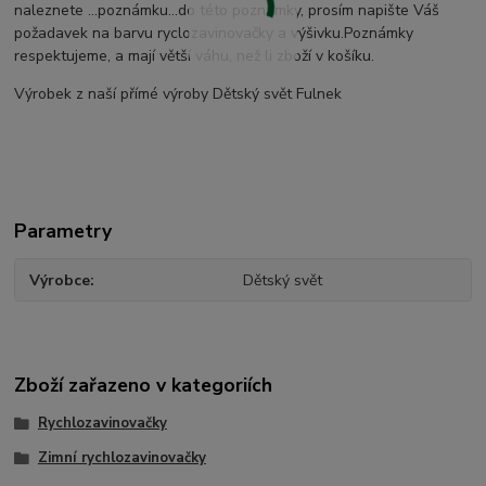
naleznete ...poznámku...do této poznámky, prosím napište Váš
požadavek na barvu ryclozavinovačky a výšivku.Poznámky
respektujeme, a mají větší váhu, než li zboží v košíku.
Výrobek z naší přímé výroby Dětský svět Fulnek
Parametry
Výrobce
Dětský svět
Zboží zařazeno v kategoriích
Rychlozavinovačky
Zimní rychlozavinovačky