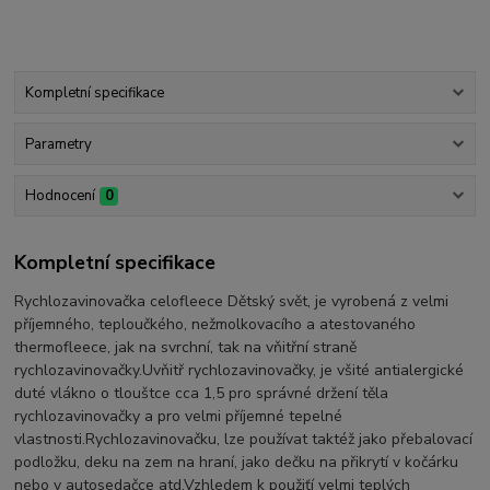
Kompletní specifikace
Parametry
Hodnocení
0
Kompletní specifikace
Rychlozavinovačka celofleece Dětský svět, je vyrobená z velmi
příjemného, teploučkého, nežmolkovacího a atestovaného
thermofleece, jak na svrchní, tak na vňitřní straně
rychlozavinovačky.Uvňitř rychlozavinovačky, je všité antialergické
duté vlákno o tlouštce cca 1,5 pro správné držení těla
rychlozavinovačky a pro velmi příjemné tepelné
vlastnosti.Rychlozavinovačku, lze používat taktéž jako přebalovací
podložku, deku na zem na hraní, jako dečku na přikrytí v kočárku
nebo v autosedačce atd.Vzhledem k použiťí velmi teplých