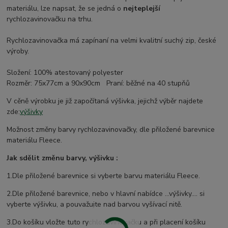
materiálu, lze napsat, že se jedná o
nejteplejší
rychlozavinovačku na trhu.
Rychlozavinovačka má zapínaní na velmi kvalitní suchý zip, české
výroby.
Složení: 100% atestovaný polyester
Rozměr: 75x77cm a 90x90cm Praní: běžné na 40 stupňů
V cěně výrobku je již započítaná výšivka, jejichž výběr najdete
zde:
výšivky
Možnost změny barvy rychlozavinovačky, dle přiložené barevnice
materiálu Fleece.
Jak sdělit změnu barvy, výšivku :
1.Dle přiložené barevnice si vyberte barvu materiálu Fleece.
2.Dle přiložené barevnice, nebo v hlavní nabídce ...výšivky.... si
vyberte výšivku, a pouvažujte nad barvou vyšívací nitě.
3.Do košíku vložte tuto rychlozavinovačku a při placení košíku