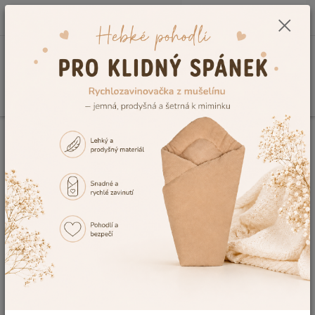
0
ks
CZK
+420 604 278 943
za
0,00 Kč
Menu
Hledat
Úvod
Rychlozavinovačky
Zimní rychlozavinovačky
Zimní
rychlozavinovačka Dětský svět 90x90cm celofleece světle modrá se žirafou
Zimní rychlozavinovačka Dětský
svět 90x90cm celofleece světle
modrá se žirafou
Akce