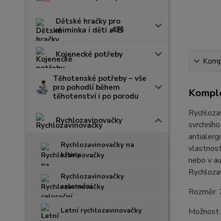
Dětské hračky pro
miminka i děti 👶🧸
Kojenecké potřeby
Kompl
Těhotenské potřeby – vše
pro pohodlí během
Komple
těhotenství i po porodu
Rychloza
Rychlozavinovačky
svrchního
antialerg
Rychlozavinovačky na
vlastnost
křtiny
nebo v a
Rychlozav
Rychlozavinovačky
celoroční
Rozměr: 
Letní rychlozavinovačky
Možnost z