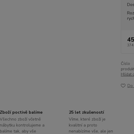
Dos
Ro
ryc
45
374
Číslo
produkt
Hlídat 
Do 
Zboží poctivě balíme
25 let zkušeností
Všechno zboží včetně
Víme, které zboží je
nábytku kontrolujeme a
kvalitní a proto
balíme tak, aby vše
nenabízíme vše, ale jen