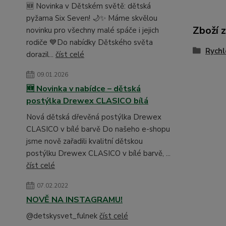
🆕 Novinka v Dětském světě: dětská
pyžama Six Seven! 🌙✨ Máme skvělou
Zboží 
novinku pro všechny malé spáče i jejich
rodiče 💙Do nabídky Dětského světa
Rychl
dorazil...
číst celé
09.01.2026
🆕 Novinka v nabídce – dětská
postýlka Drewex CLASICO bílá
Nová dětská dřevěná postýlka Drewex
CLASICO v bílé barvě Do našeho e-shopu
jsme nově zařadili kvalitní dětskou
postýlku Drewex CLASICO v bílé barvě, ...
číst celé
07.02.2022
NOVĚ NA INSTAGRAMU!
@detskysvet_fulnek
číst celé