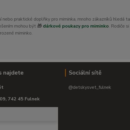
ení nebo praktické doplňky pro miminka, mnoho zákazníků hledá t
 řešením mohou být
🎁
dárkové poukazy pro miminko
. Rodiče s
orozené miminko.
s najdete
Sociální sítě
ět
@detskysvet_fulnek
09, 742 45 Fulnek