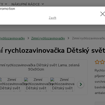
TY
NÁKUPNÍ RÁDCE
Nevíte
Zavřít
Hledat
+420
ychlozavinovačky
Zimní rychlozavinovačky
Zimní rychlozavinovačk
í rychlozavinovačka Dětský svě
Rychlo
příjem
svrchn
bavlněn
antiale