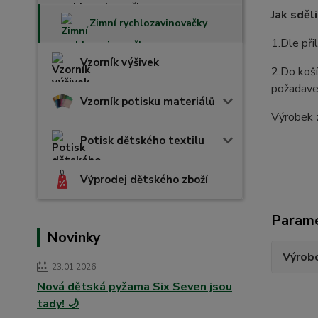
Jak sděl
Zimní rychlozavinovačky
1.Dle při
Vzorník výšivek
2.Do koší
požadavek
Vzorník potisku materiálů
Výrobek 
Potisk dětského textilu
Výprodej dětského zboží
Param
Novinky
Výrob
23.01.2026
Nová dětská pyžama Six Seven jsou
tady! 🌙