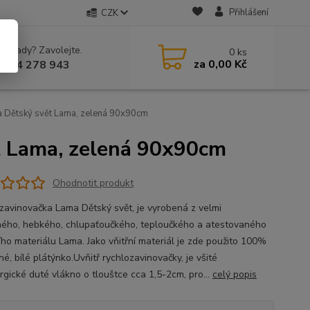
Přihlášení
CZK
 si rady? Zavolejte.
0
ks
za
0,00 Kč
 604 278 943
a Dětský svět Lama, zelená 90x90cm
t Lama, zelená 90x90cm
Ohodnotit produkt
zavinovačka Lama Dětský svět, je vyrobená z velmi
ného, hebkého, chlupaťoučkého, teploučkého a atestovaného
ího materiálu Lama. Jako vňitřní materiál je zde použito 100%
é, bílé plátýnko.Uvňitř rychlozavinovačky, je všité
rgické duté vlákno o tlouštce cca 1,5-2cm, pro...
celý popis