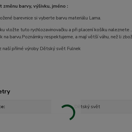
it změnu barvy, výšivku, jméno :
ložené barevnice si vyberte barvu materiálu Lama.
ku vložte tuto rychlozavinovačku a při placení košíku naleznete 
 na barvu.Poznámky respektujeme, a mají větší váhu, než li zboží
z naší přímé výroby Dětský svět Fulnek
etry
ce
Dětský svět