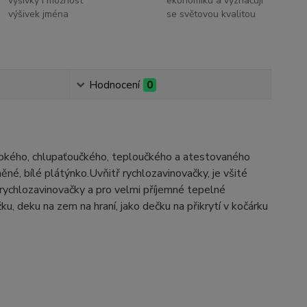
výšivky i možnost
ekonomiku a vyznačují
výšivek jména
se světovou kvalitou
Hodnocení
0
ebkého, chlupaťoučkého, teploučkého a atestovaného
né, bílé plátýnko.Uvňitř rychlozavinovačky, je všité
 rychlozavinovačky a pro velmi příjemné tepelné
u, deku na zem na hraní, jako dečku na přikrytí v kočárku