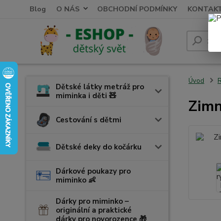
Blog
O NÁS
OBCHODNÍ PODMÍNKY
KONTAK
Úvod
R
Dětské látky metráž pro
miminka i děti 🧸
Zimn
Cestování s dětmi
Dětské deky do kočárku
Dárkové poukazy pro
miminko 👶
Dárky pro miminko –
originální a praktické
dárky pro novorozence 🎁