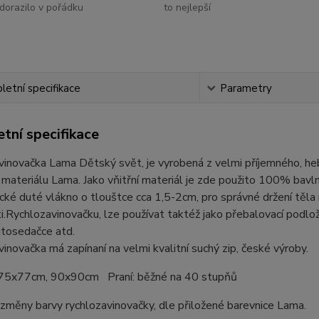
dorazilo v pořádku
to nejlepší
etní specifikace
Parametry
tní specifikace
vinovačka Lama Dětský svět, je vyrobená z velmi příjemného, h
 materiálu Lama. Jako vňitřní materiál je zde použito 100% bavlně
ické duté vlákno o tlouštce cca 1,5-2cm, pro správné držení těla
i.Rychlozavinovačku, lze používat taktéž jako přebalovací podložk
utosedačce atd.
inovačka má zapínaní na velmi kvalitní suchý zip, české výroby.
75x77cm, 90x90cm Praní: běžné na 40 stupňů
měny barvy rychlozavinovačky, dle přiložené barevnice Lama.