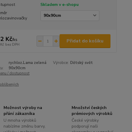
tupnost
Skladem v e-shopu
změr
hlozavinovačky
2 Kč
/
ks
Přidat do košíku
 Kč
bez DPH
rychloz.Lama zelená
Výrobce:
Dětský svět
u:
90x90cm
cenu / dostupnost
oblíbených
Možnost výroby na
Množství českých
přání zákazníka
prémiových výrobků
U mnoha výrobků
České výrobky
nabízíme změnu barvy,
podporují naši