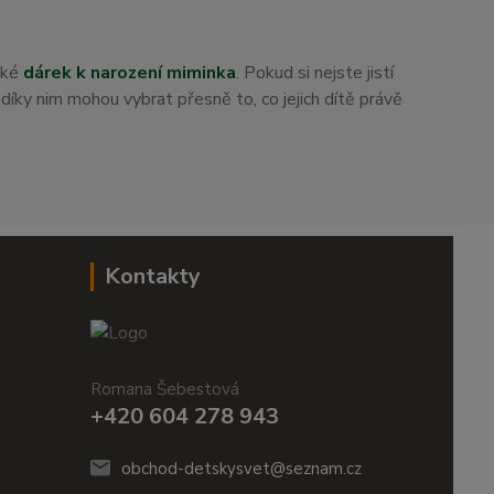
aké
dárek k narození miminka
. Pokud si nejste jistí
i díky nim mohou vybrat přesně to, co jejich dítě právě
Kontakty
Romana Šebestová
+420 604 278 943
obchod-detskysvet@seznam.cz