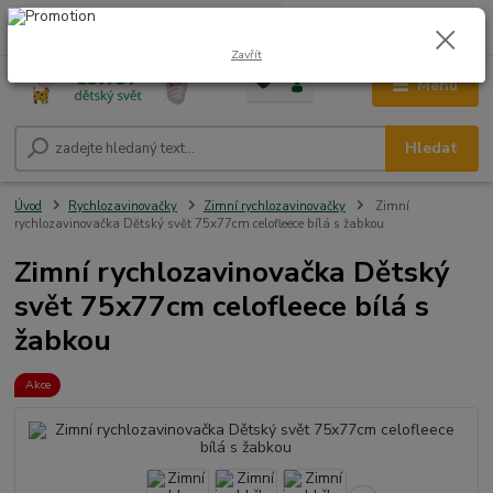
0
ks
CZK
+420 604 278 943
za
0,00 Kč
Zavřít
Menu
Hledat
Úvod
Rychlozavinovačky
Zimní rychlozavinovačky
Zimní
rychlozavinovačka Dětský svět 75x77cm celofleece bílá s žabkou
Zimní rychlozavinovačka Dětský
svět 75x77cm celofleece bílá s
žabkou
Akce