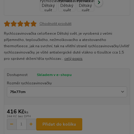
Ohodnotit produkt
Rychlozavinovačka celofleece Dětský svět, je vyrobená z velmi
příjemného, teploučkého, nežmolkovacího a atestovaného
thermofleece, jak na svrchní, tak na vňitřní straně rychlozavinovačky.Uvňitř
rychlozavinovačky, je všité antialergické duté vlákno o tlouštce cca 1,5
pro správné držení těla rychlozav...
celý popis
Dostupnost
Skladem v e-shopu
Rozměr rychlozavinovačky
416 Kč
/
ks
344 Kč
bez DPH
Přidat do košíku