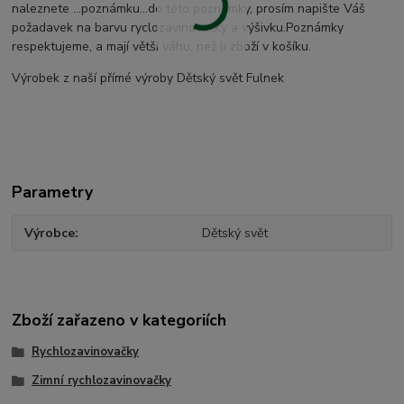
naleznete ...poznámku...do této poznámky, prosím napište Váš
požadavek na barvu ryclozavinovačky a výšivku.Poznámky
respektujeme, a mají větší váhu, než li zboží v košíku.
Výrobek z naší přímé výroby Dětský svět Fulnek
Parametry
Výrobce
Dětský svět
Zboží zařazeno v kategoriích
Rychlozavinovačky
Zimní rychlozavinovačky