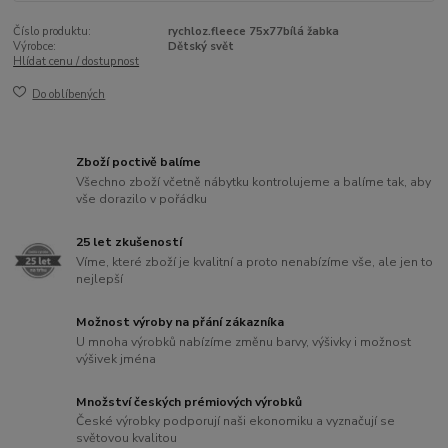
Číslo produktu:
rychloz.fleece 75x77bílá žabka
Výrobce:
Dětský svět
Hlídat cenu / dostupnost
Do oblíbených
Zboží poctivě balíme
Všechno zboží včetně nábytku kontrolujeme a balíme tak, aby
vše dorazilo v pořádku
25 let zkušeností
Víme, které zboží je kvalitní a proto nenabízíme vše, ale jen to
nejlepší
Možnost výroby na přání zákazníka
U mnoha výrobků nabízíme změnu barvy, výšivky i možnost
výšivek jména
Množství českých prémiových výrobků
České výrobky podporují naši ekonomiku a vyznačují se
světovou kvalitou