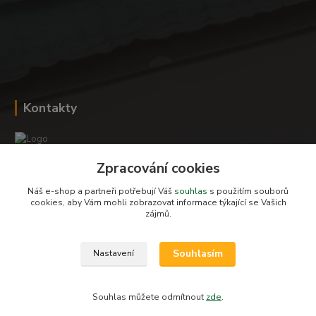
Kontakty
Zpracování cookies
Romana Šebestová
+420 604 278 943
Náš e-shop a partneři potřebují Váš
souhlas
s použitím souborů
cookies, aby Vám mohli zobrazovat informace týkající se Vašich
zájmů.
obchod-detskysvet@seznam.cz
Souhlasím
Nastavení
Souhlas můžete odmítnout
zde
.
Vytvořeno na
Eshop-rychle.cz