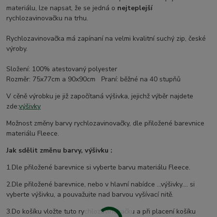
materiálu, lze napsat, že se jedná o
nejteplejší
rychlozavinovačku na trhu.
Rychlozavinovačka má zapínaní na velmi kvalitní suchý zip, české
výroby.
Složení: 100% atestovaný polyester
Rozměr: 75x77cm a 90x90cm Praní: běžné na 40 stupňů
V cěně výrobku je již započítaná výšivka, jejichž výběr najdete
zde:
výšivky
Možnost změny barvy rychlozavinovačky, dle přiložené barevnice
materiálu Fleece.
Jak sdělit změnu barvy, výšivku :
1.Dle přiložené barevnice si vyberte barvu materiálu Fleece.
2.Dle přiložené barevnice, nebo v hlavní nabídce ...výšivky.... si
vyberte výšivku, a pouvažujte nad barvou vyšívací nitě.
3.Do košíku vložte tuto rychlozavinovačku a při placení košíku