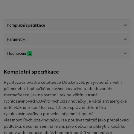
Kompletní specifikace
Parametry
Hodnocení
1
Kompletní specifikace
Rychlozavinovačka celofleece Dětský svět, je vyrobená z velmi
příjemného, teploučkého, nežmolkovacího a atestovaného
thermofleece, jak na svrchní, tak na vňitřní straně
rychlozavinovačky.Uvňitř rychlozavinovačky, je všité antialergické
duté vlákno o tlouštce cca 1,5 pro správné držení těla
rychlozavinovačky a pro velmi příjemné tepelné
vlastnosti.Rychlozavinovačku, lze používat taktéž jako přebalovací
podložku, deku na zem na hraní, jako dečku na přikrytí v kočárku
nebo v autosedačce atd.Vzhledem k použiťí velmi teplých