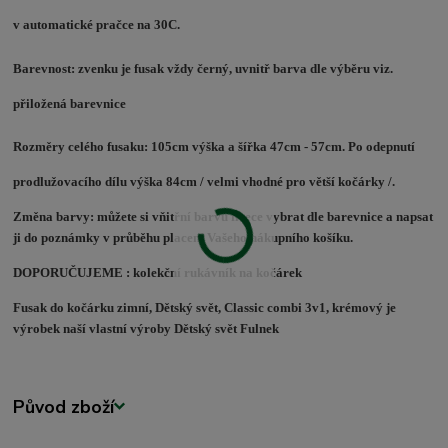
v automatické pračce na 30C.
Barevnost
: zvenku je fusak vždy černý, uvnitř barva dle výběru viz.
přiložená barevnice
Rozměry celého fusaku
: 105cm výška a šířka 47cm - 57cm. Po odepnutí
prodlužovacího dílu výška 84cm / velmi vhodné pro větší kočárky /.
Změna barvy: můžete si vňitřní barvu fleece vybrat dle barevnice a napsat
ji do poznámky v průběhu placení Vašeho nákupního košíku.
DOPORUČUJEME : kolekční rukávník na kočárek
Fusak do kočárku zimní, Dětský svět, Classic combi 3v1, krémový je
výrobek naší vlastní výroby Dětský svět Fulnek
Původ zboží