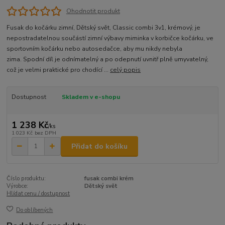
Ohodnotit produkt
Fusak do kočárku zimní, Dětský svět, Classic combi 3v1, krémový, je
nepostradatelnou součástí zimní výbavy miminka v korbičce kočárku, ve
sportovním kočárku nebo autosedačce, aby mu nikdy nebyla
zima. Spodní díl je odnímatelný a po odepnutí uvnitř plně umyvatelný,
což je velmi praktické pro chodící ...
celý popis
Dostupnost
Skladem v e-shopu
1 238 Kč
/
ks
1 023 Kč
bez DPH
Přidat do košíku
Číslo produktu:
fusak combi krém
Výrobce:
Dětský svět
Hlídat cenu / dostupnost
Do oblíbených