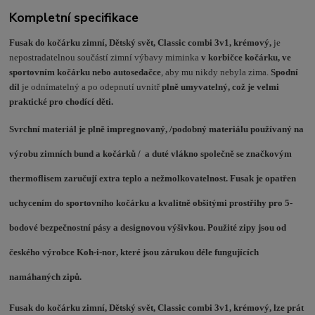
Kompletní specifikace
Fusak do kočárku zimní, Dětský svět, Classic combi 3v1, krémový,
je
nepostradatelnou součástí zimní výbavy miminka
v korbičce kočárku, ve
sportovním kočárku nebo autosedačce
, aby mu nikdy nebyla zima.
Spodní
díl
je odnímatelný a po odepnutí uvnitř
plně umyvatelný, což je velmi
praktické pro chodící děti.
Svrchní materiál je plně impregnovaný, /podobný materiálu používaný na
výrobu zimních bund a kočárků / a duté vlákno společně se značkovým
thermoflisem zaručují
extra teplo a nežmolkovatelnost
. Fusak je opatřen
uchycením do sportovního kočárku a kvalitně obšitými
prostřihy pro 5-
bodové bezpečnostní pásy a designovou výšivkou
. Použité
zipy
jsou
od
českého výrobce Koh-i-nor
, které jsou zárukou déle fungujících
namáhaných zipů.
Fusak do kočárku zimní, Dětský svět, Classic combi 3v1, krémový, lze prát