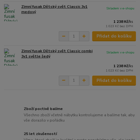
Zimní fusak Dětský svět Classic 3v1
Skladem v e-shopu
medový
1 238 Kč
/
ks
1 023 Kč
bez DPH
Přidat do košíku
Zimní fusak Dětský svět Classic combi
Skladem v e-shopu
3v1 světle šedý
1 238 Kč
/
ks
1 023 Kč
bez DPH
Přidat do košíku
Zboží poctivě balíme
Všechno zboží včetně nábytku kontrolujeme a balíme tak, aby
vše dorazilo v pořádku
25 let zkušeností
Víme, které zboží je kvalitní a proto nenabízíme vše, ale jen to