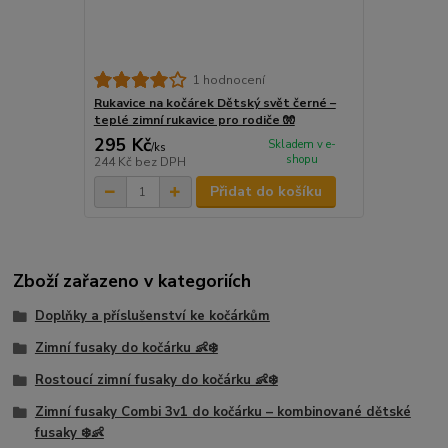
1 hodnocení
Rukavice na kočárek Dětský svět černé –
teplé zimní rukavice pro rodiče 🧤
295 Kč
Skladem v e-
/
ks
shopu
244 Kč
bez DPH
Přidat do košíku
Zboží zařazeno v kategoriích
Doplňky a příslušenství ke kočárkům
Zimní fusaky do kočárku 👶❄️
Rostoucí zimní fusaky do kočárku 👶❄️
Zimní fusaky Combi 3v1 do kočárku – kombinované dětské
fusaky ❄️👶