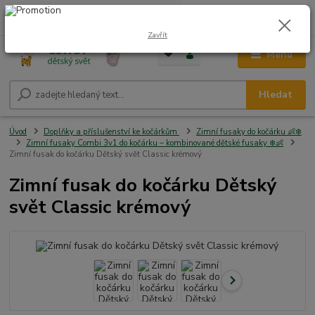
0
ks
CZK
+420 604 278 943
za
0,00 Kč
Zavřít
Menu
Hledat
Úvod
Doplňky a příslušenství ke kočárkům
Zimní fusaky do kočárku 👶❄️
Zimní fusaky Combi 3v1 do kočárku – kombinované dětské fusaky ❄️👶
Zimní fusak do kočárku Dětský svět Classic krémový
Zimní fusak do kočárku Dětský
svět Classic krémový