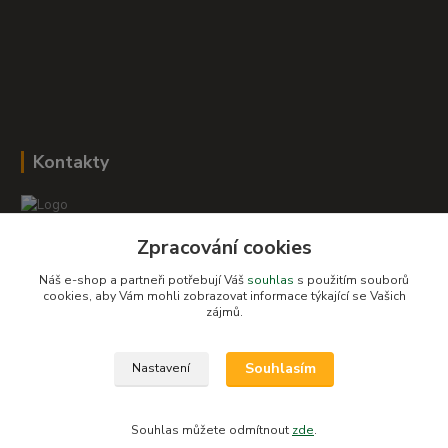
Kontakty
Zpracování cookies
Romana Šebestová
+420 604 278 943
Náš e-shop a partneři potřebují Váš
souhlas
s použitím souborů
cookies, aby Vám mohli zobrazovat informace týkající se Vašich
zájmů.
obchod-detskysvet@seznam.cz
Souhlasím
Nastavení
Souhlas můžete odmítnout
zde
.
Vytvořeno na
Eshop-rychle.cz