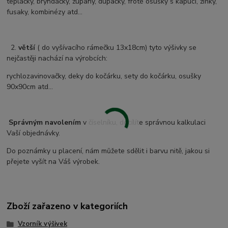
tepláčky, bryndáčky, župany, dupačky, froté osušky s kapucí, žíňky,
fusaky, kombinézy atd...
2.
větší
( do vyšívacího rámečku 13x18cm) tyto výšivky se
nejčastěji nachází na výrobcích:
rychlozavinovačky, deky do kočárku, sety do kočárku, osušky
90x90cm atd...
Správným navolením
v číselníku, docílíte správnou kalkulaci
Vaší objednávky.
Do poznámky u placení, nám můžete sdělit i barvu nitě, jakou si
přejete vyšít na Váš výrobek.
Zboží zařazeno v kategoriích
Vzorník výšivek