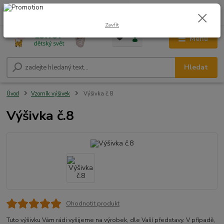
0
ks
CZK
+420 604 278 943
za
0,00 Kč
Zavřít
Menu
Hledat
Úvod
Vzorník výšivek
Výšivka č.8
Výšivka č.8
Ohodnotit produkt
Tuto výšivku Vám rádi vyšijeme na výrobek, dle Vaší představy. V případě,