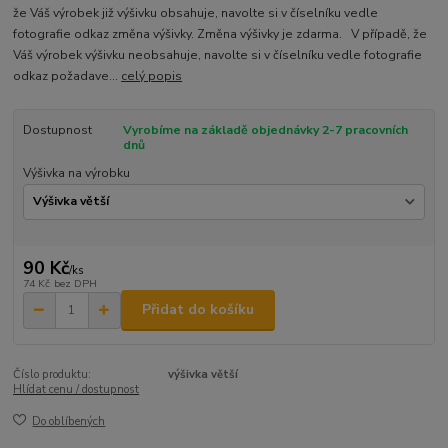
že Váš výrobek již výšivku obsahuje, navolte si v číselníku vedle
fotografie odkaz změna výšivky. Změna výšivky je zdarma. V případě, že
Váš výrobek výšivku neobsahuje, navolte si v číselníku vedle fotografie
odkaz požadave...
celý popis
Dostupnost
Vyrobíme na základě objednávky 2-7 pracovních
dnů
Výšivka na výrobku
90 Kč
/
ks
74 Kč
bez DPH
Přidat do košíku
Číslo produktu:
výšivka větší
Hlídat cenu / dostupnost
Do oblíbených