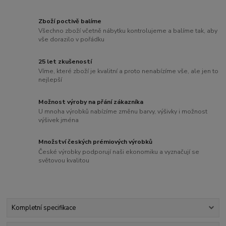
Zboží poctivě balíme
Všechno zboží včetně nábytku kontrolujeme a balíme tak, aby
vše dorazilo v pořádku
25 let zkušeností
Víme, které zboží je kvalitní a proto nenabízíme vše, ale jen to
nejlepší
Možnost výroby na přání zákazníka
U mnoha výrobků nabízíme změnu barvy, výšivky i možnost
výšivek jména
Množství českých prémiových výrobků
České výrobky podporují naši ekonomiku a vyznačují se
světovou kvalitou
Kompletní specifikace