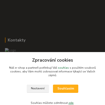
Kontakty
Zpracování cookies
Romana Šebestová
+420 604 278 943
Náš e-shop a partneři potřebují Váš
souhlas
s použitím souborů
cookies, aby Vám mohli zobrazovat informace týkající se Vašich
zájmů.
obchod-detskysvet@seznam.cz
Souhlasím
Nastavení
Souhlas můžete odmítnout
zde
.