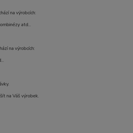
hází na výrobcích:
kombinézy atd...
ází na výrobcích:
..
ávky.
šít na Váš výrobek.