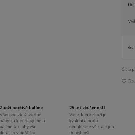
Dos
Výš
/
ks
Číslo p
Do 
Zboží poctivě balíme
25 let zkušeností
Všechno zboží včetně
Víme, které zboží je
nábytku kontrolujeme a
kvalitní a proto
balíme tak, aby vše
nenabízíme vše, ale jen
dorazilo v pořádku
to nejlepší