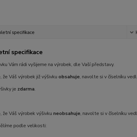
etní specifikace
tní specifikace
vku Vám rádi vyšijeme na výrobek, dle Vaší představy.
, že Váš výrobek již výšivku
obsahuje
, navolte si v číselníku ve
šivky je
zdarma
.
, že Váš výrobek výšivku
neobsahuje
, navolte si v číselníku ve
ělíme podle velikosti: