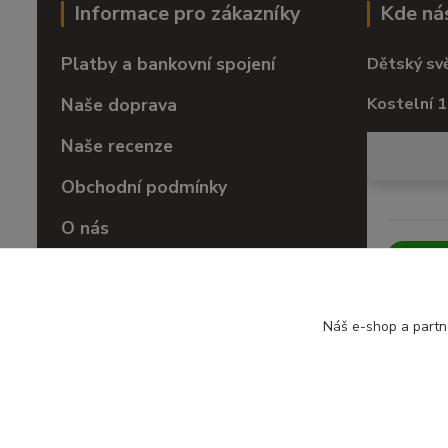
Informace pro zákazníky
Kde ná
Platby a bankovní spojení
Dětský sv
Naše doprava
Kostelní 1
Naše recenze
Obchodní podmínky
O nás
Vrácení zboží
Náš e-shop a partn