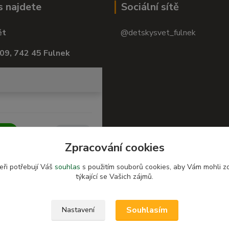
s najdete
Sociální sítě
ět
@detskysvet_fulnek
09, 742 45 Fulnek
Zpracování cookies
eři potřebují Váš
souhlas
s použitím souborů cookies, aby Vám mohli z
týkající se Vašich zájmů.
Souhlasím
Nastavení