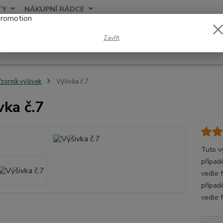
TY
NÁKUPNÍ RÁDCE
Nevíte
Zavřít
Hledat
+420
zorník výšivek
Výšivka č.7
vka č.7
Tuto v
případě
vedle 
případ
vedle 