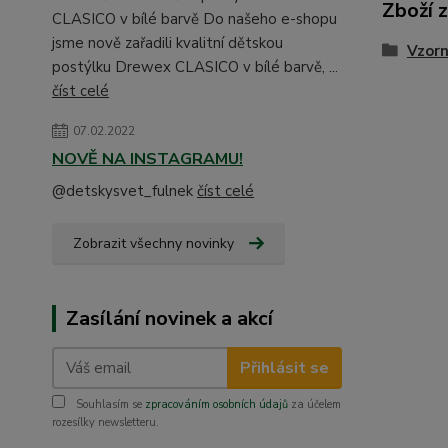
Zboží 
CLASICO v bílé barvě Do našeho e-shopu
jsme nově zařadili kvalitní dětskou
Vzorn
postýlku Drewex CLASICO v bílé barvě, ...
číst celé
07.02.2022
NOVĚ NA INSTAGRAMU!
@detskysvet_fulnek
číst celé
Zobrazit všechny novinky
Zasílání novinek a akcí
Přihlásit se
Souhlasím se
zpracováním osobních údajů
za účelem
rozesílky newsletteru.