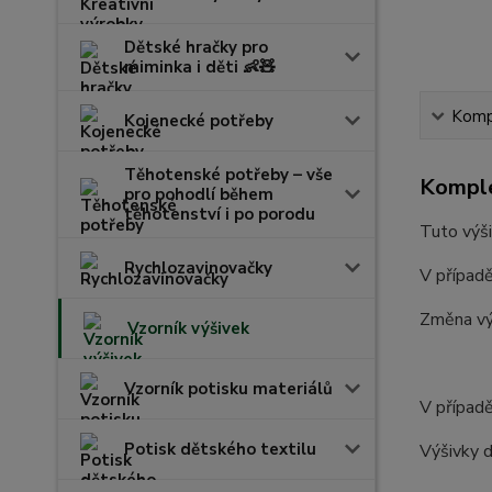
Dětské hračky pro
miminka i děti 👶🧸
Kompl
Kojenecké potřeby
Těhotenské potřeby – vše
Komple
pro pohodlí během
těhotenství i po porodu
Tuto výši
Rychlozavinovačky
V případě
Změna vý
Vzorník výšivek
Vzorník potisku materiálů
V případě
Potisk dětského textilu
Výšivky d