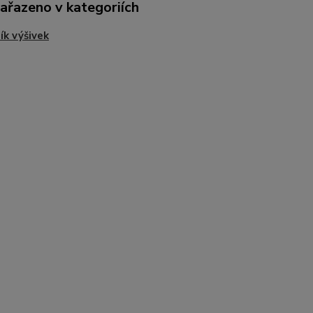
zařazeno v kategoriích
ík výšivek