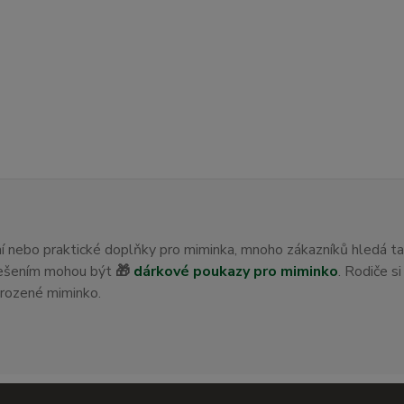
ení nebo praktické doplňky pro miminka, mnoho zákazníků hledá t
 řešením mohou být
🎁
dárkové poukazy pro miminko
. Rodiče s
orozené miminko.