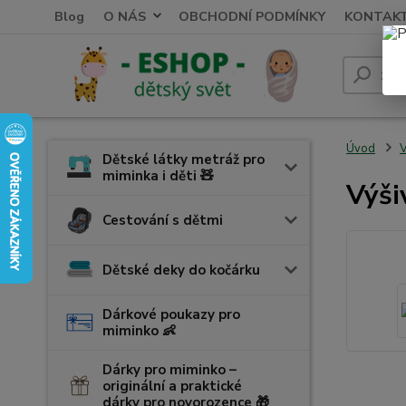
Blog
O NÁS
OBCHODNÍ PODMÍNKY
KONTAK
Úvod
V
Dětské látky metráž pro
miminka i děti 🧸
Výši
Cestování s dětmi
Dětské deky do kočárku
Dárkové poukazy pro
miminko 👶
Dárky pro miminko –
originální a praktické
dárky pro novorozence 🎁