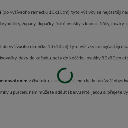
í
(do vyšívacího rámečku 10x10cm) tyto výšivky se nejčastěji nac
 bryndáčky, župany, dupačky, froté osušky s kapucí, žíňky, fusaky, 
( do vyšívacího rámečku 13x18cm) tyto výšivky se nejčastěji nach
inovačky, deky do kočárku, sety do kočárku, osušky 90x90cm atd.
m navolením
v číselníku, docílíte správnou kalkulaci Vaší objedn
ky u placení, nám můžete sdělit i barvu nitě, jakou si přejete vy