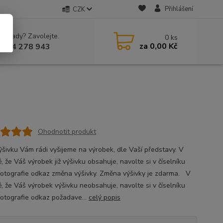
Přihlášení
CZK
 si rady? Zavolejte.
0
ks
za
0,00 Kč
 604 278 943
Ohodnotit produkt
ýšivku Vám rádi vyšijeme na výrobek, dle Vaší představy. V
, že Váš výrobek již výšivku obsahuje, navolte si v číselníku
fotografie odkaz změna výšivky. Změna výšivky je zdarma. V
ě, že Váš výrobek výšivku neobsahuje, navolte si v číselníku
fotografie odkaz požadave...
celý popis