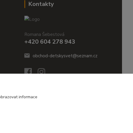
Kontakty
Romana Šebestová
+420 604 278 943
obchod-detskysvet@seznam.cz
obrazovat informace