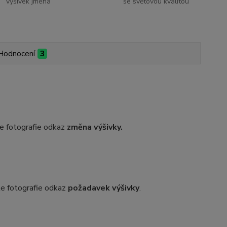
výšivek jména
se světovou kvalitou
Hodnocení
3
dle fotografie odkaz
změna výšivky.
dle fotografie odkaz
požadavek výšivky
.