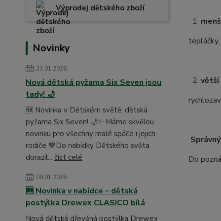
Výprodej dětského zboží
1.
menš
tepláčky,
Novinky
23.01.2026
2.
větší
Nová dětská pyžama Six Seven jsou
tady! 🌙
rychlozav
🆕 Novinka v Dětském světě: dětská
pyžama Six Seven! 🌙✨ Máme skvělou
novinku pro všechny malé spáče i jejich
Správný
rodiče 💙Do nabídky Dětského světa
dorazil...
číst celé
Do poznám
09.01.2026
🆕 Novinka v nabídce – dětská
postýlka Drewex CLASICO bílá
Nová dětská dřevěná postýlka Drewex