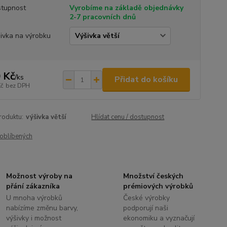
tupnost
Vyrobíme na základě objednávky
2-7 pracovních dnů
ivka na výrobku
 Kč
/
ks
Přidat do košíku
Kč
bez DPH
roduktu:
výšivka větší
Hlídat cenu / dostupnost
oblíbených
Možnost výroby na
Množství českých
přání zákazníka
prémiových výrobků
U mnoha výrobků
České výrobky
nabízíme změnu barvy,
podporují naši
výšivky i možnost
ekonomiku a vyznačují