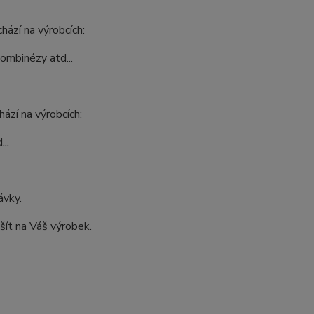
hází na výrobcích:
kombinézy atd...
ází na výrobcích:
..
ávky.
šít na Váš výrobek.