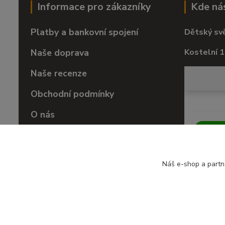
Informace pro zákazníky
Kde ná
Platby a bankovní spojení
Dětský sv
Naše doprava
Kostelní 1
Naše recenze
Obchodní podmínky
O nás
Vrácení zboží
Náš e-shop a partn