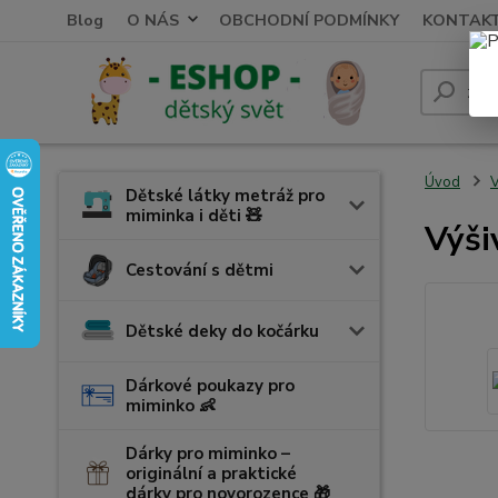
Blog
O NÁS
OBCHODNÍ PODMÍNKY
KONTAK
Úvod
V
Dětské látky metráž pro
miminka i děti 🧸
Výši
Cestování s dětmi
Dětské deky do kočárku
Dárkové poukazy pro
miminko 👶
Dárky pro miminko –
originální a praktické
dárky pro novorozence 🎁