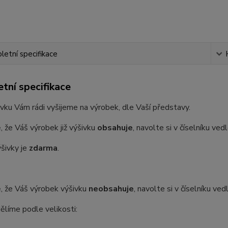
etní specifikace
tní specifikace
vku Vám rádi vyšijeme na výrobek, dle Vaší představy.
, že Váš výrobek již výšivku
obsahuje
, navolte si v číselníku ve
šivky je
zdarma
.
, že Váš výrobek výšivku
neobsahuje
, navolte si v číselníku ve
ělíme podle velikosti: