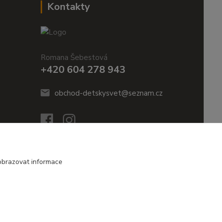
Kontakty
Romana Šebestová
+420 604 278 943
obchod-detskysvet@seznam.cz
obrazovat informace