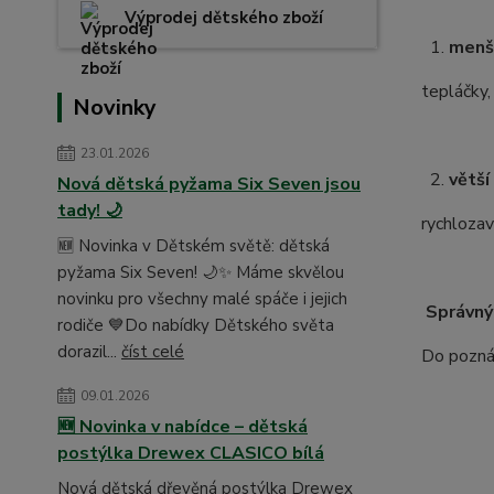
Výprodej dětského zboží
1.
menš
tepláčky,
Novinky
23.01.2026
2.
větší
Nová dětská pyžama Six Seven jsou
tady! 🌙
rychlozav
🆕 Novinka v Dětském světě: dětská
pyžama Six Seven! 🌙✨ Máme skvělou
novinku pro všechny malé spáče i jejich
Správný
rodiče 💙Do nabídky Dětského světa
dorazil...
číst celé
Do poznám
09.01.2026
🆕 Novinka v nabídce – dětská
postýlka Drewex CLASICO bílá
Nová dětská dřevěná postýlka Drewex