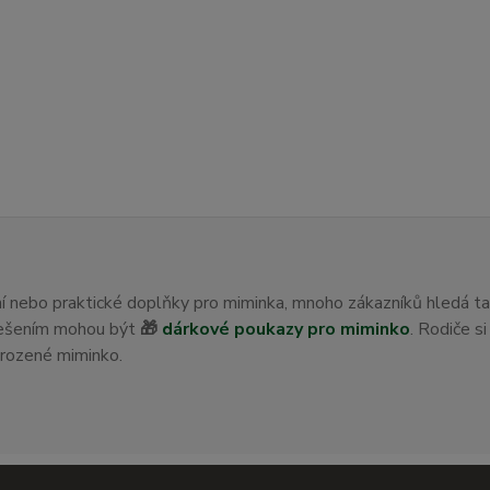
ení nebo praktické doplňky pro miminka, mnoho zákazníků hledá t
 řešením mohou být
🎁
dárkové poukazy pro miminko
. Rodiče s
orozené miminko.