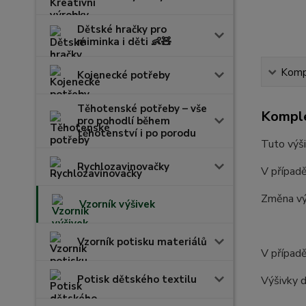
Dětské hračky pro
miminka i děti 👶🧸
Kompl
Kojenecké potřeby
Těhotenské potřeby – vše
Komple
pro pohodlí během
těhotenství i po porodu
Tuto výši
Rychlozavinovačky
V případě
Změna vý
Vzorník výšivek
Vzorník potisku materiálů
V případě
Potisk dětského textilu
Výšivky d