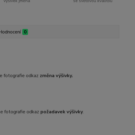
výšivek jména
se světovou kvalitou
Hodnocení
0
dle fotografie odkaz
změna výšivky.
dle fotografie odkaz
požadavek výšivky
.