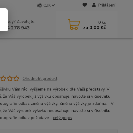
Přihlášení
CZK
 si rady? Zavolejte.
0
ks
za
0,00 Kč
 604 278 943
Ohodnotit produkt
ýšivku Vám rádi vyšijeme na výrobek, dle Vaší představy. V
, že Váš výrobek již výšivku obsahuje, navolte si v číselníku
fotografie odkaz změna výšivky. Změna výšivky je zdarma. V
ě, že Váš výrobek výšivku neobsahuje, navolte si v číselníku
fotografie odkaz požadave...
celý popis