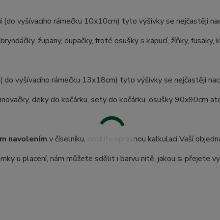
í
(do vyšívacího rámečku 10x10cm) tyto výšivky se nejčastěji nac
 bryndáčky, župany, dupačky, froté osušky s kapucí, žíňky, fusaky, 
( do vyšívacího rámečku 13x18cm) tyto výšivky se nejčastěji nach
inovačky, deky do kočárku, sety do kočárku, osušky 90x90cm atd.
m navolením
v číselníku, docílíte správnou kalkulaci Vaší objedn
ky u placení, nám můžete sdělit i barvu nitě, jakou si přejete vy