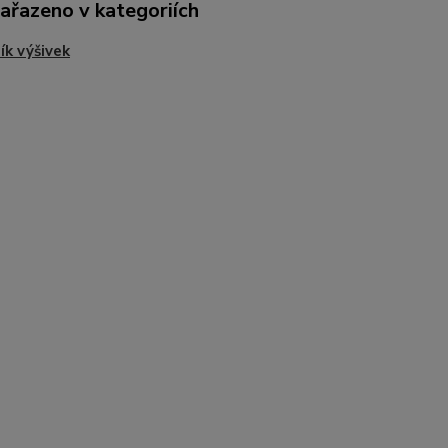
zařazeno v kategoriích
ík výšivek