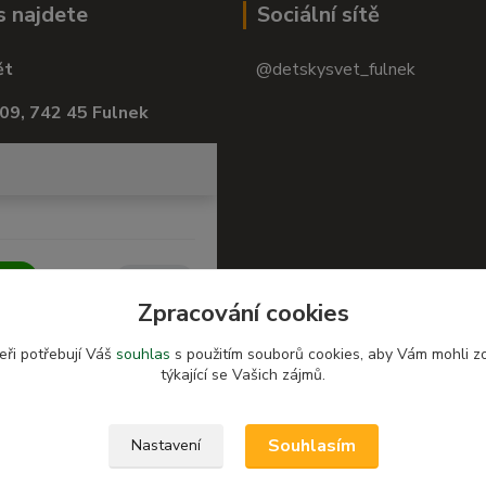
s najdete
Sociální sítě
ět
@detskysvet_fulnek
09, 742 45 Fulnek
Zpracování cookies
eři potřebují Váš
souhlas
s použitím souborů cookies, aby Vám mohli z
týkající se Vašich zájmů.
Souhlasím
Nastavení