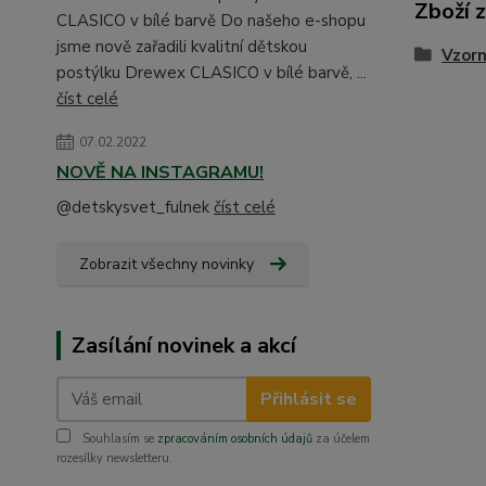
Zboží 
CLASICO v bílé barvě Do našeho e-shopu
jsme nově zařadili kvalitní dětskou
Vzorn
postýlku Drewex CLASICO v bílé barvě, ...
číst celé
07.02.2022
NOVĚ NA INSTAGRAMU!
@detskysvet_fulnek
číst celé
Zobrazit všechny novinky
Zasílání novinek a akcí
Přihlásit se
Souhlasím se
zpracováním osobních údajů
za účelem
rozesílky newsletteru.