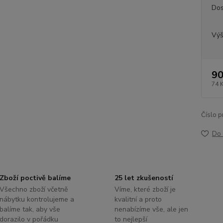
Dos
Výš
90
74 
Číslo p
Do 
Zboží poctivě balíme
25 let zkušeností
Všechno zboží včetně
Víme, které zboží je
nábytku kontrolujeme a
kvalitní a proto
balíme tak, aby vše
nenabízíme vše, ale jen
dorazilo v pořádku
to nejlepší