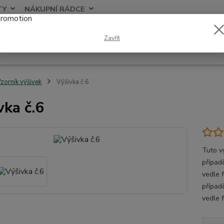
TY
NÁKUPNÍ RÁDCE
Nevíte
Zavřít
Hledat
+420
zorník výšivek
Výšivka č.6
vka č.6
Tuto v
případě
vedle 
případ
vedle 