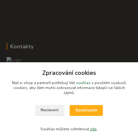
Kontakty
Zpracování cookies
Romana Šebestová
+420 604 278 943
Náš e-shop a partneři potřebují Váš
souhlas
s použitím souborů
cookies, aby Vám mohli zobrazovat informace týkající se Vašich
zájmů.
obchod-detskysvet@seznam.cz
Souhlasím
Nastavení
Souhlas můžete odmítnout
zde
.
Vytvořeno na
Eshop-rychle.cz