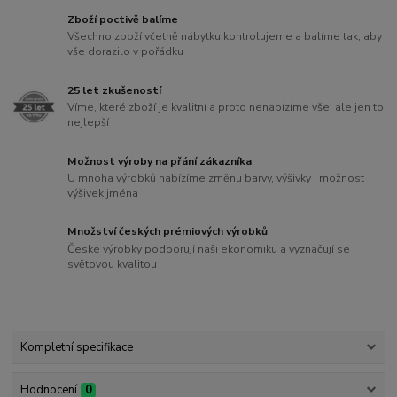
Zboží poctivě balíme
Všechno zboží včetně nábytku kontrolujeme a balíme tak, aby
vše dorazilo v pořádku
25 let zkušeností
Víme, které zboží je kvalitní a proto nenabízíme vše, ale jen to
nejlepší
Možnost výroby na přání zákazníka
U mnoha výrobků nabízíme změnu barvy, výšivky i možnost
výšivek jména
Množství českých prémiových výrobků
České výrobky podporují naši ekonomiku a vyznačují se
světovou kvalitou
Kompletní specifikace
Hodnocení
0