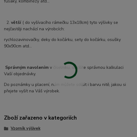
fusaky, kombinézy atd...
2.
větší
( do vyšívacího rámečku 13x18cm) tyto výšivky se
nejčastěji nachází na výrobcích:
rychlozavinovačky, deky do kočárku, sety do kočárku, osušky
90x90cm atd...
Správným navolením
v číselníku, docílíte správnou kalkulaci
Vaší objednávky.
Do poznámky u placení, nám můžete sdělit i barvu nitě, jakou si
přejete vyšít na Váš výrobek.
Zboží zařazeno v kategoriích
Vzorník výšivek