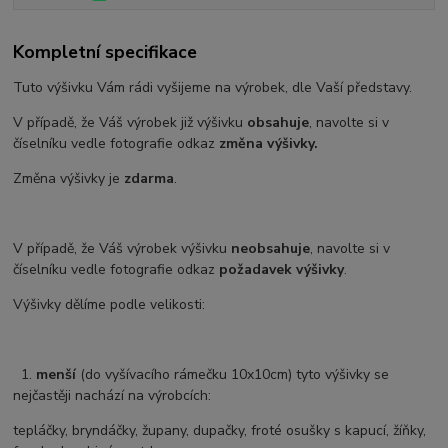
Kompletní specifikace
Tuto výšivku Vám rádi vyšijeme na výrobek, dle Vaší představy.
V případě, že Váš výrobek již výšivku
obsahuje
, navolte si v
číselníku vedle fotografie odkaz
změna výšivky.
Změna výšivky je
zdarma
.
V případě, že Váš výrobek výšivku
neobsahuje
, navolte si v
číselníku vedle fotografie odkaz
požadavek výšivky
.
Výšivky dělíme podle velikosti:
1.
menší
(do vyšívacího rámečku 10x10cm) tyto výšivky se
nejčastěji nachází na výrobcích:
tepláčky, bryndáčky, župany, dupačky, froté osušky s kapucí, žíňky,