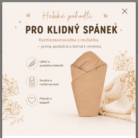
0
ks
CZK
+420 604 278 943
za
0,00 Kč
Menu
Hledat
Úvod
Vzorník výšivek
Výšivka č.6
Výšivka č.6
Ohodnotit produkt
Tuto výšivku Vám rádi vyšijeme na výrobek, dle Vaší představy. V případě,