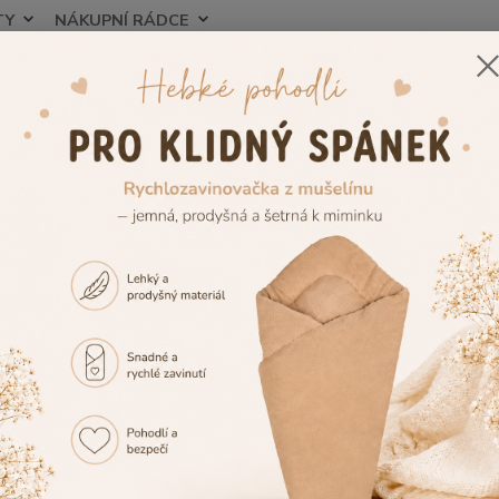
TY
NÁKUPNÍ RÁDCE
Nevíte
Hledat
+420
zorník výšivek
Výšivka č.42
vka č.42
Tuto v
případě
vedle 
případ
vedle 