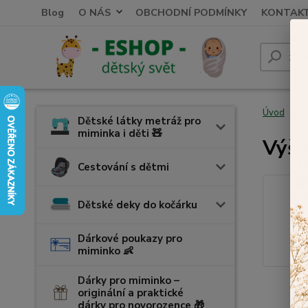
Blog
O NÁS
OBCHODNÍ PODMÍNKY
KONTAK
Úvod
V
Dětské látky metráž pro
miminka i děti 🧸
Výši
Cestování s dětmi
Dětské deky do kočárku
Dárkové poukazy pro
miminko 👶
Dárky pro miminko –
originální a praktické
dárky pro novorozence 🎁