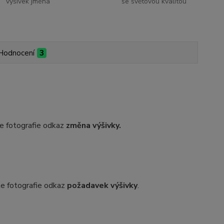
výšivek jména
se světovou kvalitou
Hodnocení
3
dle fotografie odkaz
změna výšivky.
dle fotografie odkaz
požadavek výšivky
.