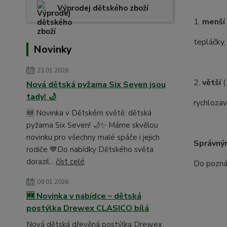
Výprodej dětského zboží
1.
menší
tepláčky,
Novinky
23.01.2026
2.
větší
(
Nová dětská pyžama Six Seven jsou
tady! 🌙
rychlozav
🆕 Novinka v Dětském světě: dětská
pyžama Six Seven! 🌙✨ Máme skvělou
novinku pro všechny malé spáče i jejich
Správný
rodiče 💙Do nabídky Dětského světa
dorazil...
číst celé
Do poznám
09.01.2026
🆕 Novinka v nabídce – dětská
postýlka Drewex CLASICO bílá
Nová dětská dřevěná postýlka Drewex