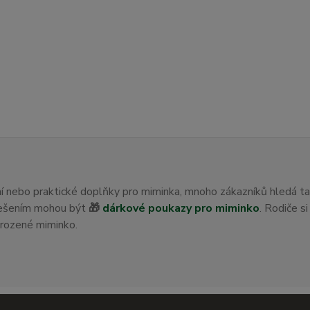
ení nebo praktické doplňky pro miminka, mnoho zákazníků hledá t
 řešením mohou být
🎁
dárkové poukazy pro miminko
. Rodiče s
orozené miminko.