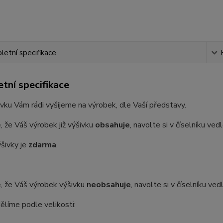
etní specifikace
tní specifikace
vku Vám rádi vyšijeme na výrobek, dle Vaší představy.
, že Váš výrobek již výšivku
obsahuje
, navolte si v číselníku ve
šivky je
zdarma
.
, že Váš výrobek výšivku
neobsahuje
, navolte si v číselníku ve
ělíme podle velikosti: