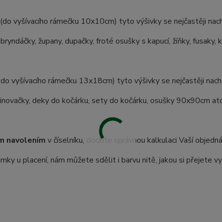
(do vyšívacího rámečku 10x10cm) tyto výšivky se nejčastěji nach
 bryndáčky, župany, dupačky, froté osušky s kapucí, žíňky, fusaky, 
 do vyšívacího rámečku 13x18cm) tyto výšivky se nejčastěji nachá
inovačky, deky do kočárku, sety do kočárku, osušky 90x90cm atd.
m navolením
v číselníku, docílíte správnou kalkulaci Vaší objedn
ky u placení, nám můžete sdělit i barvu nitě, jakou si přejete vy