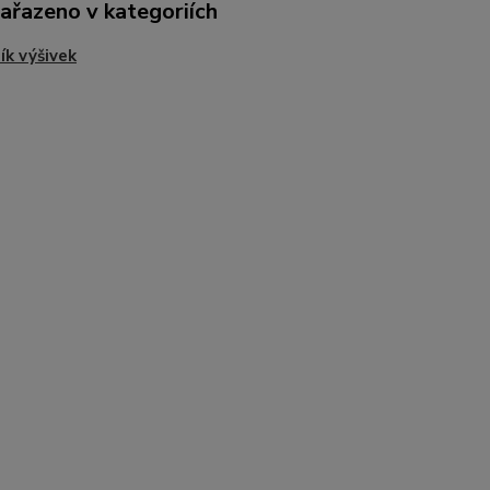
zařazeno v kategoriích
ík výšivek