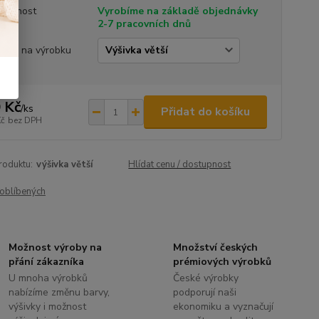
tupnost
Vyrobíme na základě objednávky
2-7 pracovních dnů
ivka na výrobku
 Kč
/
ks
Přidat do košíku
Kč
bez DPH
roduktu:
výšivka větší
Hlídat cenu / dostupnost
oblíbených
Možnost výroby na
Množství českých
přání zákazníka
prémiových výrobků
U mnoha výrobků
České výrobky
nabízíme změnu barvy,
podporují naši
výšivky i možnost
ekonomiku a vyznačují