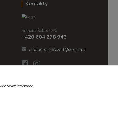
Kontakty
Romana Šebestová
+420 604 278 943
obchod-detskysvet@seznam.cz
obrazovat informace