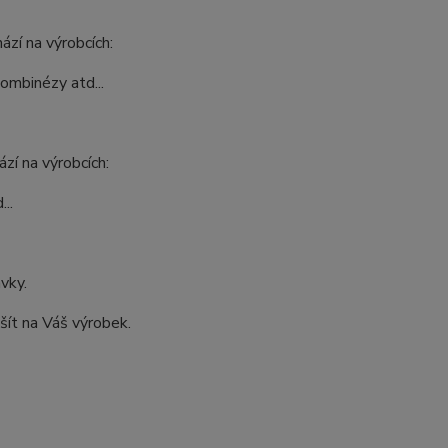
ází na výrobcích:
kombinézy atd...
zí na výrobcích:
..
ávky.
šít na Váš výrobek.