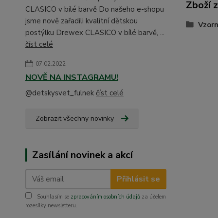
Zboží 
CLASICO v bílé barvě Do našeho e-shopu
jsme nově zařadili kvalitní dětskou
Vzorn
postýlku Drewex CLASICO v bílé barvě, ...
číst celé
07.02.2022
NOVĚ NA INSTAGRAMU!
@detskysvet_fulnek
číst celé
Zobrazit všechny novinky
Zasílání novinek a akcí
Přihlásit se
Souhlasím se
zpracováním osobních údajů
za účelem
rozesílky newsletteru.