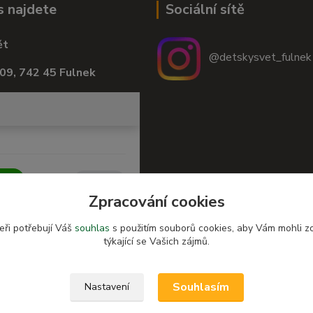
s najdete
Sociální sítě
ět
@detskysvet_fulnek
09, 742 45 Fulnek
Zpracování cookies
eři potřebují Váš
souhlas
s použitím souborů cookies, aby Vám mohli z
týkající se Vašich zájmů.
Souhlasím
Nastavení