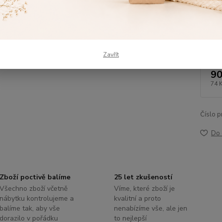
Dos
Výš
Zavřít
90
74 
Číslo p
Do 
Zboží poctivě balíme
25 let zkušeností
Všechno zboží včetně
Víme, které zboží je
nábytku kontrolujeme a
kvalitní a proto
balíme tak, aby vše
nenabízíme vše, ale jen
dorazilo v pořádku
to nejlepší