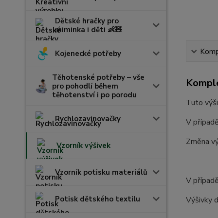
Dětské hračky pro
miminka i děti 👶🧸
Kompl
Kojenecké potřeby
Těhotenské potřeby – vše
Komple
pro pohodlí během
těhotenství i po porodu
Tuto výši
Rychlozavinovačky
V případě
Změna vý
Vzorník výšivek
Vzorník potisku materiálů
V případě
Potisk dětského textilu
Výšivky d