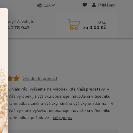
Přihlášení
CZK
 si rady? Zavolejte.
0
ks
za
0,00 Kč
 604 278 943
Ohodnotit produkt
ýšivku Vám rádi vyšijeme na výrobek, dle Vaší představy. V
, že Váš výrobek již výšivku obsahuje, navolte si v číselníku
fotografie odkaz změna výšivky. Změna výšivky je zdarma. V
ě, že Váš výrobek výšivku neobsahuje, navolte si v číselníku
fotografie odkaz požadave...
celý popis