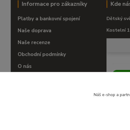
Informace pro zákazníky
Kde ná
Platby a bankovní spojení
Dětský sv
Naše doprava
Kostelní 1
Naše recenze
Obchodní podmínky
O nás
Vrácení zboží
Náš e-shop a partn