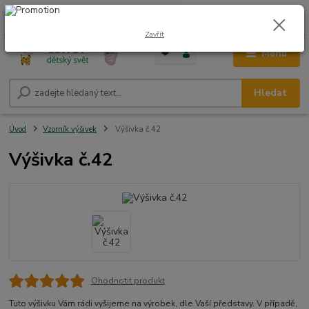
0
ks
CZK
+420 604 278 943
za
0,00 Kč
Zavřít
Menu
Hledat
Úvod
Vzorník výšivek
Výšivka č.42
Výšivka č.42
Ohodnotit produkt
Tuto výšivku Vám rádi vyšijeme na výrobek, dle Vaší představy. V případě,