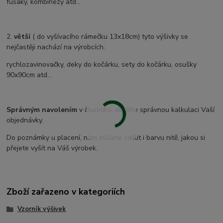
fusaky, kombinézy atd...
2.
větší
( do vyšívacího rámečku 13x18cm) tyto výšivky se
nejčastěji nachází na výrobcích:
rychlozavinovačky, deky do kočárku, sety do kočárku, osušky
90x90cm atd...
Správným navolením
v číselníku, docílíte správnou kalkulaci Vaší
objednávky.
Do poznámky u placení, nám můžete sdělit i barvu nitě, jakou si
přejete vyšít na Váš výrobek.
Zboží zařazeno v kategoriích
Vzorník výšivek