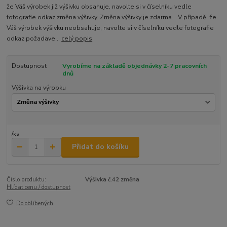
že Váš výrobek již výšivku obsahuje, navolte si v číselníku vedle
fotografie odkaz změna výšivky. Změna výšivky je zdarma. V případě, že
Váš výrobek výšivku neobsahuje, navolte si v číselníku vedle fotografie
odkaz požadave...
celý popis
Dostupnost
Vyrobíme na základě objednávky 2-7 pracovních
dnů
Výšivka na výrobku
/
ks
Přidat do košíku
Číslo produktu:
Výšivka č.42 změna
Hlídat cenu / dostupnost
Do oblíbených