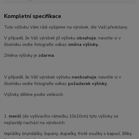
Kompletní specifikace
Tuto výšivku Vám rádi vyšijeme na výrobek, dle Vaší představy.
V případě, že Váš výrobek již výšivku
obsahuje
, navolte si v
číselníku vedle fotografie odkaz
změna výšivky.
Změna výšivky je
zdarma
.
V případě, že Váš výrobek výšivku
neobsahuje
, navolte si v
číselníku vedle fotografie odkaz
požadavek výšivky
.
Výšivky dělíme podle velikosti:
1.
menší
(do vyšívacího rámečku 10x10cm) tyto výšivky se
nejčastěji nachází na výrobcích:
tepláčky, bryndáčky, župany, dupačky, froté osušky s kapucí, žíňky,