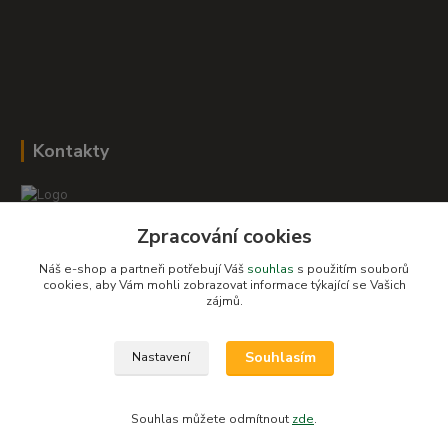
Kontakty
Zpracování cookies
Romana Šebestová
+420 604 278 943
Náš e-shop a partneři potřebují Váš
souhlas
s použitím souborů
cookies, aby Vám mohli zobrazovat informace týkající se Vašich
zájmů.
obchod-detskysvet@seznam.cz
Souhlasím
Nastavení
Souhlas můžete odmítnout
zde
.
Vytvořeno na
Eshop-rychle.cz