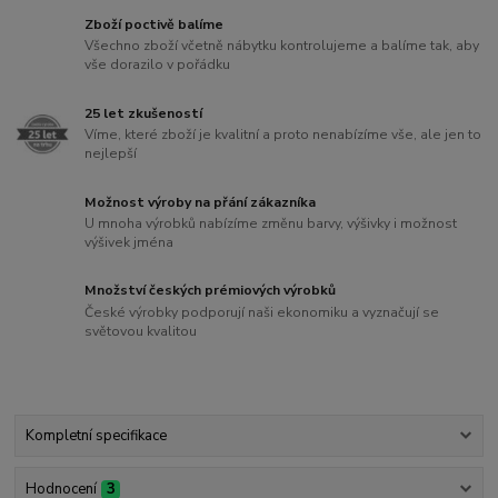
Zboží poctivě balíme
Všechno zboží včetně nábytku kontrolujeme a balíme tak, aby
vše dorazilo v pořádku
25 let zkušeností
Víme, které zboží je kvalitní a proto nenabízíme vše, ale jen to
nejlepší
Možnost výroby na přání zákazníka
U mnoha výrobků nabízíme změnu barvy, výšivky i možnost
výšivek jména
Množství českých prémiových výrobků
České výrobky podporují naši ekonomiku a vyznačují se
světovou kvalitou
Kompletní specifikace
Hodnocení
3