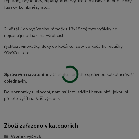
tepláčky, bryndáčky, župany, dupačky, froté osušky s kapucí, žíňky,
fusaky, kombinézy atd...
2.
větší
( do vyšívacího rámečku 13x18cm) tyto výšivky se
nejčastěji nachází na výrobcích:
rychlozavinovačky, deky do kočárku, sety do kočárku, osušky
90x90cm atd...
Správným navolením
v číselníku, docílíte správnou kalkulaci Vaší
objednávky.
Do poznámky u placení, nám můžete sdělit i barvu nitě, jakou si
přejete vyšít na Váš výrobek.
Zboží zařazeno v kategoriích
Vzorník výšivek