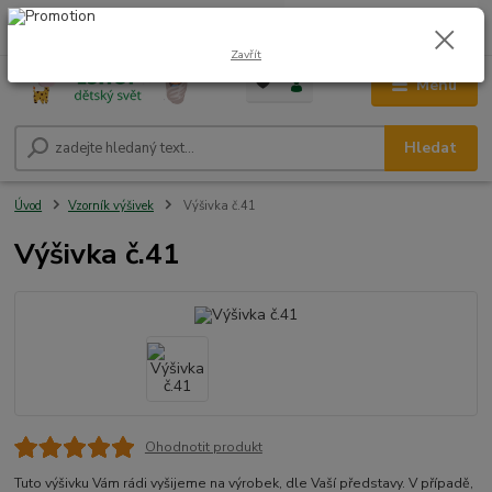
0
ks
CZK
+420 604 278 943
za
0,00 Kč
Zavřít
Menu
Hledat
Úvod
Vzorník výšivek
Výšivka č.41
Výšivka č.41
Ohodnotit produkt
Tuto výšivku Vám rádi vyšijeme na výrobek, dle Vaší představy. V případě,