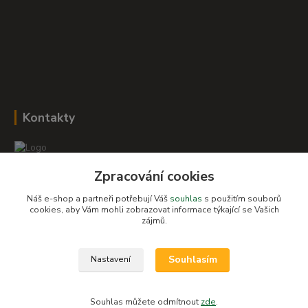
Kontakty
Zpracování cookies
Romana Šebestová
+420 604 278 943
Náš e-shop a partneři potřebují Váš
souhlas
s použitím souborů
cookies, aby Vám mohli zobrazovat informace týkající se Vašich
zájmů.
obchod-detskysvet@seznam.cz
Souhlasím
Nastavení
Souhlas můžete odmítnout
zde
.