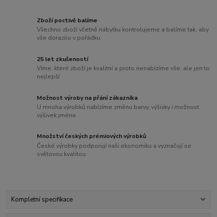
Zboží poctivě balíme
Všechno zboží včetně nábytku kontrolujeme a balíme tak, aby
vše dorazilo v pořádku
25 let zkušeností
Víme, které zboží je kvalitní a proto nenabízíme vše, ale jen to
nejlepší
Možnost výroby na přání zákazníka
U mnoha výrobků nabízíme změnu barvy, výšivky i možnost
výšivek jména
Množství českých prémiových výrobků
České výrobky podporují naši ekonomiku a vyznačují se
světovou kvalitou
Kompletní specifikace