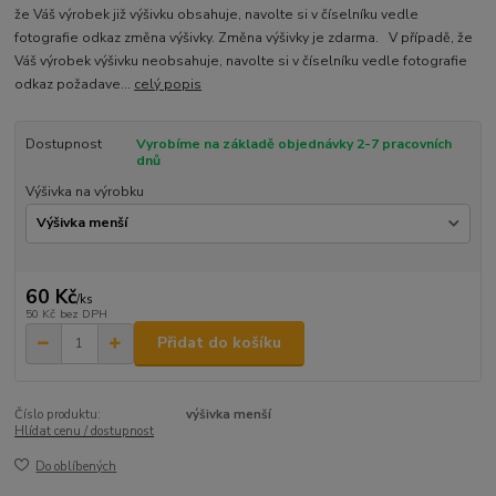
že Váš výrobek již výšivku obsahuje, navolte si v číselníku vedle
fotografie odkaz změna výšivky. Změna výšivky je zdarma. V případě, že
Váš výrobek výšivku neobsahuje, navolte si v číselníku vedle fotografie
odkaz požadave...
celý popis
Dostupnost
Vyrobíme na základě objednávky 2-7 pracovních
dnů
Výšivka na výrobku
60 Kč
/
ks
50 Kč
bez DPH
Přidat do košíku
Číslo produktu:
výšivka menší
Hlídat cenu / dostupnost
Do oblíbených