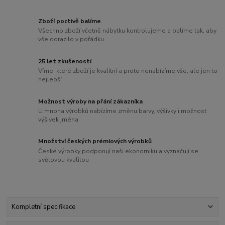
Zboží poctivě balíme
Všechno zboží včetně nábytku kontrolujeme a balíme tak, aby
vše dorazilo v pořádku
25 let zkušeností
Víme, které zboží je kvalitní a proto nenabízíme vše, ale jen to
nejlepší
Možnost výroby na přání zákazníka
U mnoha výrobků nabízíme změnu barvy, výšivky i možnost
výšivek jména
Množství českých prémiových výrobků
České výrobky podporují naši ekonomiku a vyznačují se
světovou kvalitou
Kompletní specifikace