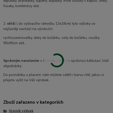
tepláčky, bryndáčky, župany, dupačky, froté osušky s kapucí, žíňky,
fusaky, kombinézy atd...
2.
větší
( do vyšívacího rámečku 13x18cm) tyto výšivky se
nejčastěji nachází na výrobcích:
rychlozavinovačky, deky do kočárku, sety do kočárku, osušky
90x90cm atd...
Správným navolením
v číselníku, docílíte správnou kalkulaci Vaší
objednávky.
Do poznámky u placení, nám můžete sdělit i barvu nitě, jakou si
přejete vyšít na Váš výrobek.
Zboží zařazeno v kategoriích
Vzorník výšivek