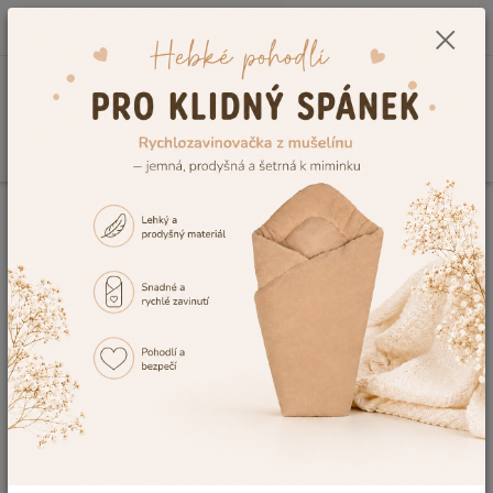
0
ks
CZK
+420 604 278 943
za
0,00 Kč
Menu
Hledat
Úvod
Vzorník výšivek
Výšivka č.40
Výšivka č.40
Ohodnotit produkt
Tuto výšivku Vám rádi vyšijeme na výrobek, dle Vaší představy. V případě,