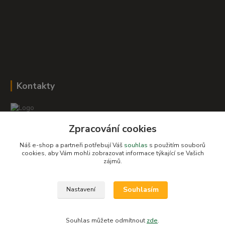
Kontakty
Zpracování cookies
Romana Šebestová
+420 604 278 943
Náš e-shop a partneři potřebují Váš
souhlas
s použitím souborů
cookies, aby Vám mohli zobrazovat informace týkající se Vašich
zájmů.
obchod-detskysvet@seznam.cz
Souhlasím
Nastavení
Souhlas můžete odmítnout
zde
.