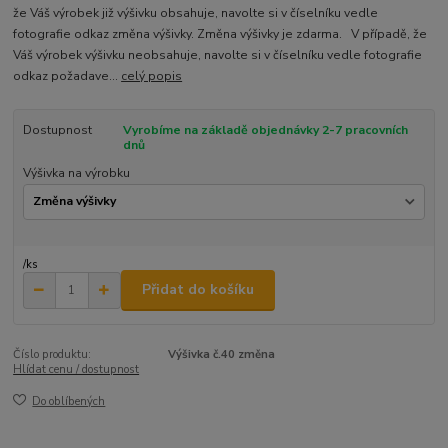
že Váš výrobek již výšivku obsahuje, navolte si v číselníku vedle
fotografie odkaz změna výšivky. Změna výšivky je zdarma. V případě, že
Váš výrobek výšivku neobsahuje, navolte si v číselníku vedle fotografie
odkaz požadave...
celý popis
Dostupnost
Vyrobíme na základě objednávky 2-7 pracovních
dnů
Výšivka na výrobku
/
ks
Přidat do košíku
Číslo produktu:
Výšivka č.40 změna
Hlídat cenu / dostupnost
Do oblíbených