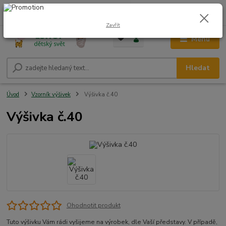
0
ks
CZK
+420 604 278 943
za
0,00 Kč
Zavřít
Menu
Hledat
Úvod
Vzorník výšivek
Výšivka č.40
Výšivka č.40
Ohodnotit produkt
Tuto výšivku Vám rádi vyšijeme na výrobek, dle Vaší představy. V případě,