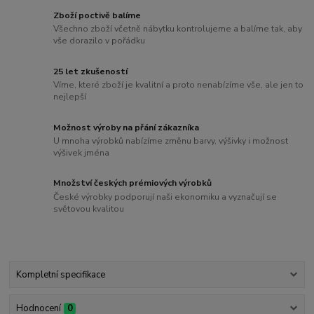
Zboží poctivě balíme
Všechno zboží včetně nábytku kontrolujeme a balíme tak, aby
vše dorazilo v pořádku
25 let zkušeností
Víme, které zboží je kvalitní a proto nenabízíme vše, ale jen to
nejlepší
Možnost výroby na přání zákazníka
U mnoha výrobků nabízíme změnu barvy, výšivky i možnost
výšivek jména
Množství českých prémiových výrobků
České výrobky podporují naši ekonomiku a vyznačují se
světovou kvalitou
Kompletní specifikace
Hodnocení
0