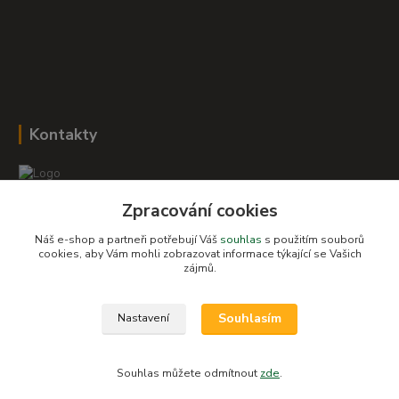
Kontakty
Zpracování cookies
Romana Šebestová
+420 604 278 943
Náš e-shop a partneři potřebují Váš
souhlas
s použitím souborů
cookies, aby Vám mohli zobrazovat informace týkající se Vašich
zájmů.
obchod-detskysvet@seznam.cz
Souhlasím
Nastavení
Souhlas můžete odmítnout
zde
.
Vytvořeno na
Eshop-rychle.cz