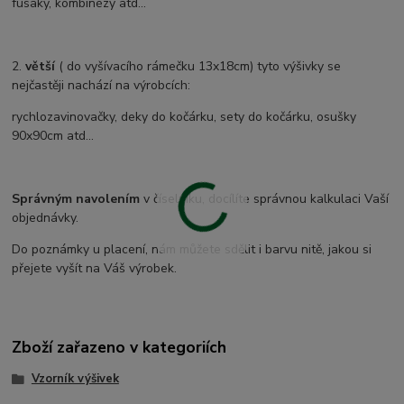
fusaky, kombinézy atd...
2.
větší
( do vyšívacího rámečku 13x18cm) tyto výšivky se
nejčastěji nachází na výrobcích:
rychlozavinovačky, deky do kočárku, sety do kočárku, osušky
90x90cm atd...
Správným navolením
v číselníku, docílíte správnou kalkulaci Vaší
objednávky.
Do poznámky u placení, nám můžete sdělit i barvu nitě, jakou si
přejete vyšít na Váš výrobek.
Zboží zařazeno v kategoriích
Vzorník výšivek