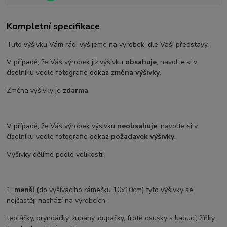
Kompletní specifikace
Tuto výšivku Vám rádi vyšijeme na výrobek, dle Vaší představy.
V případě, že Váš výrobek již výšivku
obsahuje
, navolte si v
číselníku vedle fotografie odkaz
změna výšivky.
Změna výšivky je
zdarma
.
V případě, že Váš výrobek výšivku
neobsahuje
, navolte si v
číselníku vedle fotografie odkaz
požadavek výšivky
.
Výšivky dělíme podle velikosti:
1.
menší
(do vyšívacího rámečku 10x10cm) tyto výšivky se
nejčastěji nachází na výrobcích:
tepláčky, bryndáčky, župany, dupačky, froté osušky s kapucí, žíňky,