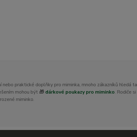
ení nebo praktické doplňky pro miminka, mnoho zákazníků hledá t
 řešením mohou být
🎁
dárkové poukazy pro miminko
. Rodiče s
orozené miminko.