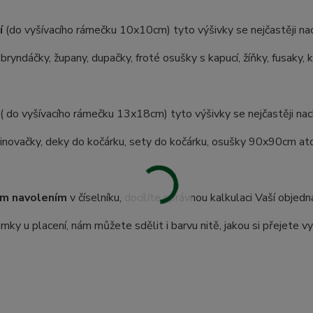
í
(do vyšívacího rámečku 10x10cm) tyto výšivky se nejčastěji nac
 bryndáčky, župany, dupačky, froté osušky s kapucí, žíňky, fusaky, 
( do vyšívacího rámečku 13x18cm) tyto výšivky se nejčastěji nach
inovačky, deky do kočárku, sety do kočárku, osušky 90x90cm atd.
m navolením
v číselníku, docílíte správnou kalkulaci Vaší objedn
ky u placení, nám můžete sdělit i barvu nitě, jakou si přejete vy