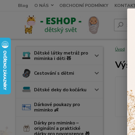
Blog
O NÁS
OBCHODNÍ PODMÍNKY
KONTAK
Úvod
V
Dětské látky metráž pro
miminka i děti 🧸
Výši
Cestování s dětmi
Dětské deky do kočárku
Dárkové poukazy pro
miminko 👶
Dárky pro miminko –
originální a praktické
dárky pro novorozence 🎁