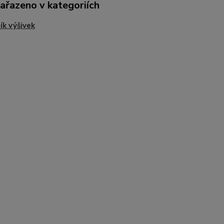
zařazeno v kategoriích
ík výšivek