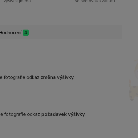
výšivek jména
se světovou kvalitou
Hodnocení
4
dle fotografie odkaz
změna výšivky.
dle fotografie odkaz
požadavek výšivky
.