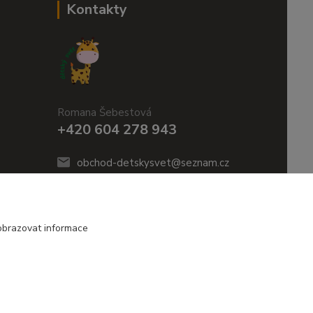
Kontakty
Romana Šebestová
+420 604 278 943
obchod-detskysvet@seznam.cz
obrazovat informace