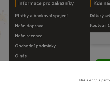
Informace pro zákazníky
Kde ná
Platby a bankovní spojení
Dětský sv
Naše doprava
Kostelní 1
Naše recenze
Obchodní podmínky
O nás
Vrácení zboží
Náš e-shop a partn