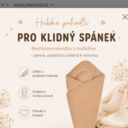
TY
NÁKUPNÍ RÁDCE
Nevíte
Hledat
+420
zorník výšivek
Výšivka č.4
vka č.4
Tuto v
případě
vedle 
případ
vedle 