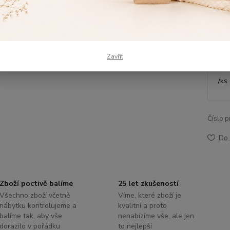
Dos
Výš
Zavřít
/
ks
Číslo p
Do 
Zboží poctivě balíme
25 let zkušeností
Všechno zboží včetně
Víme, které zboží je
nábytku kontrolujeme a
kvalitní a proto
balíme tak, aby vše
nenabízíme vše, ale jen
dorazilo v pořádku
to nejlepší