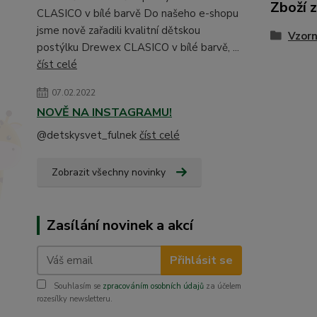
Zboží 
CLASICO v bílé barvě Do našeho e-shopu
jsme nově zařadili kvalitní dětskou
Vzorn
postýlku Drewex CLASICO v bílé barvě, ...
číst celé
07.02.2022
NOVĚ NA INSTAGRAMU!
@detskysvet_fulnek
číst celé
Zobrazit všechny novinky
Zasílání novinek a akcí
Přihlásit se
Souhlasím se
zpracováním osobních údajů
za účelem
rozesílky newsletteru.