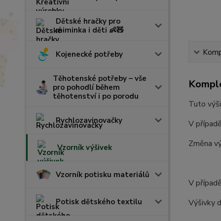
Dětské hračky pro
miminka i děti 👶🧸
Kompl
Kojenecké potřeby
Těhotenské potřeby – vše
Komple
pro pohodlí během
těhotenství i po porodu
Tuto výši
Rychlozavinovačky
V případě
Změna vý
Vzorník výšivek
Vzorník potisku materiálů
V případě
Potisk dětského textilu
Výšivky d