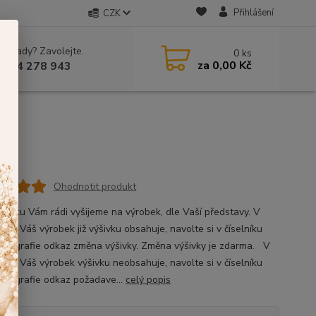
Přihlášení
CZK
 si rady? Zavolejte.
0
ks
za
0,00 Kč
 604 278 943
Ohodnotit produkt
ýšivku Vám rádi vyšijeme na výrobek, dle Vaší představy. V
, že Váš výrobek již výšivku obsahuje, navolte si v číselníku
fotografie odkaz změna výšivky. Změna výšivky je zdarma. V
ě, že Váš výrobek výšivku neobsahuje, navolte si v číselníku
fotografie odkaz požadave...
celý popis