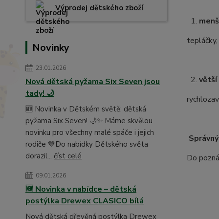
Výprodej dětského zboží
1.
menš
tepláčky,
Novinky
23.01.2026
2.
větší
Nová dětská pyžama Six Seven jsou
tady! 🌙
rychlozav
🆕 Novinka v Dětském světě: dětská
pyžama Six Seven! 🌙✨ Máme skvělou
novinku pro všechny malé spáče i jejich
Správný
rodiče 💙Do nabídky Dětského světa
dorazil...
číst celé
Do poznám
09.01.2026
🆕 Novinka v nabídce – dětská
postýlka Drewex CLASICO bílá
Nová dětská dřevěná postýlka Drewex