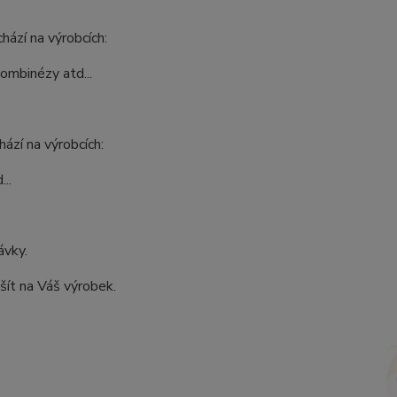
hází na výrobcích:
kombinézy atd...
ází na výrobcích:
..
ávky.
šít na Váš výrobek.