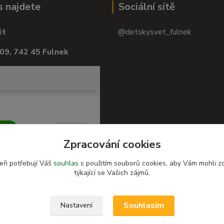
s najdete
Sociální sítě
ět
@detskysvet_fulnek
09, 742 45 Fulnek
Zpracování cookies
eři potřebují Váš
souhlas
s použitím souborů cookies, aby Vám mohli z
týkající se Vašich zájmů.
Souhlasím
Nastavení