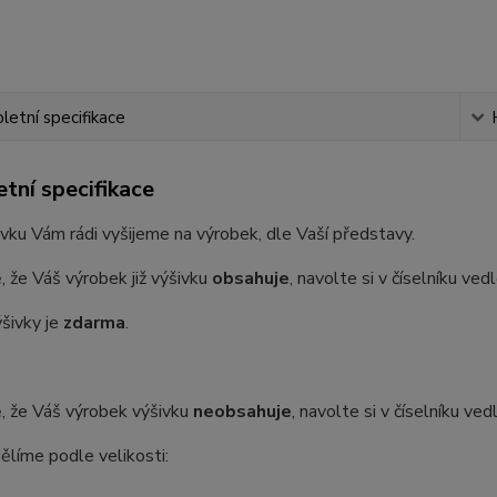
etní specifikace
tní specifikace
vku Vám rádi vyšijeme na výrobek, dle Vaší představy.
, že Váš výrobek již výšivku
obsahuje
, navolte si v číselníku ve
šivky je
zdarma
.
, že Váš výrobek výšivku
neobsahuje
, navolte si v číselníku ve
ělíme podle velikosti: