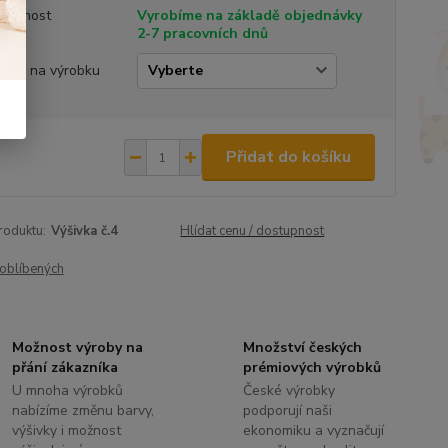
tupnost
Vyrobíme na základě objednávky
2-7 pracovních dnů
ivka na výrobku
Přidat do košíku
roduktu:
Výšivka č.4
Hlídat cenu / dostupnost
oblíbených
Možnost výroby na
Množství českých
přání zákazníka
prémiových výrobků
U mnoha výrobků
České výrobky
nabízíme změnu barvy,
podporují naši
výšivky i možnost
ekonomiku a vyznačují