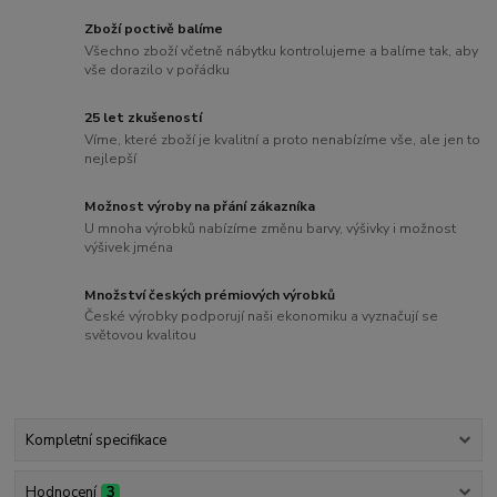
Zboží poctivě balíme
Všechno zboží včetně nábytku kontrolujeme a balíme tak, aby
vše dorazilo v pořádku
25 let zkušeností
Víme, které zboží je kvalitní a proto nenabízíme vše, ale jen to
nejlepší
Možnost výroby na přání zákazníka
U mnoha výrobků nabízíme změnu barvy, výšivky i možnost
výšivek jména
Množství českých prémiových výrobků
České výrobky podporují naši ekonomiku a vyznačují se
světovou kvalitou
Kompletní specifikace
Hodnocení
3