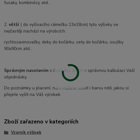
fusaky, kombinézy atd...
2.
větší
( do vyšívacího rámečku 13x18cm) tyto výšivky se
nejčastěji nachází na výrobcích:
rychlozavinovačky, deky do kočárku, sety do kočárku, osušky
90x90cm atd...
Správným navolením
v číselníku, docílíte správnou kalkulaci Vaší
objednávky.
Do poznámky u placení, nám můžete sdělit i barvu nitě, jakou si
přejete vyšít na Váš výrobek.
Zboží zařazeno v kategoriích
Vzorník výšivek