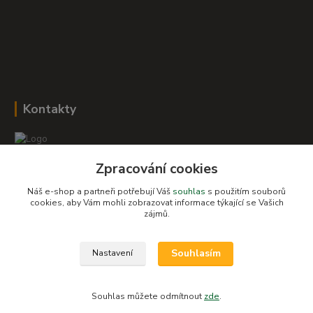
Kontakty
Zpracování cookies
Romana Šebestová
+420 604 278 943
Náš e-shop a partneři potřebují Váš
souhlas
s použitím souborů
cookies, aby Vám mohli zobrazovat informace týkající se Vašich
obchod-detskysvet@seznam.cz
zájmů.
Souhlasím
Nastavení
Souhlas můžete odmítnout
zde
.
Vytvořeno na
Eshop-rychle.cz