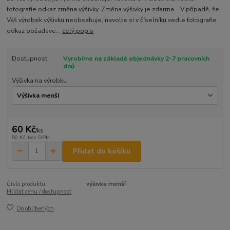
fotografie odkaz změna výšivky. Změna výšivky je zdarma. V případě, že
Váš výrobek výšivku neobsahuje, navolte si v číselníku vedle fotografie
odkaz požadave...
celý popis
Dostupnost
Vyrobíme na základě objednávky 2-7 pracovních
dnů
Výšivka na výrobku
60 Kč
/
ks
50 Kč
bez DPH
Přidat do košíku
Číslo produktu:
výšivka menší
Hlídat cenu / dostupnost
Do oblíbených