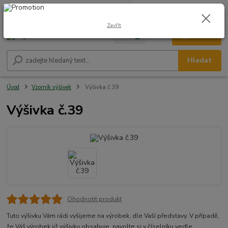
0
ks
CZK
+420 604 278 943
za
0,00 Kč
Zavřít
Menu
Hledat
Úvod
Vzorník výšivek
Výšivka č.39
Výšivka č.39
Ohodnotit produkt
Tuto výšivku Vám rádi vyšijeme na výrobek, dle Vaší představy. V případě,
že Váš výrobek již výšivku obsahuje, navolte si v číselníku vedle