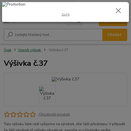
0
ks
CZK
+420 604 278 943
za
0,00 Kč
Zavřít
Menu
Hledat
Úvod
Vzorník výšivek
Výšivka č.37
Výšivka č.37
Ohodnotit produkt
Tuto výšivku Vám rádi vyšijeme na výrobek, dle Vaší představy. V případě,
že Váš výrobek již výšivku obsahuje, navolte si v číselníku vedle