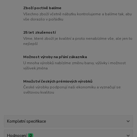
Zboží poctivě balíme
Všechno zboží včetně nábytku kontrolujeme a balíme tak, aby
vše dorazilo v pořádku
25 let zkušeností
Víme, které zboží je kvalitní a proto nenabízíme vše, ale jen to
nejlepší
Možnost výroby na přání zákazníka
U mnoha výrobků nabízíme změnu barvy, výšivky i možnost
výšivek jména
Množství českých prémiových výrobků
České výrobky podporují naši ekonomiku a vyznačují se
světovou kvalitou
Kompletní specifikace
Hodnocení
0