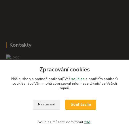
Kontakty
Zpracování cookies
Romana Šebestová
+420 604 278 943
Náš e-shop a partneři potřebují Váš
souhlas
s použitím souborů
cookies, aby Vám mohli zobrazovat informace týkající se Vašich
obchod-detskysvet@seznam.cz
zájmů.
Souhlasím
Nastavení
Souhlas můžete odmítnout
zde
.
Vytvořeno na
Eshop-rychle.cz