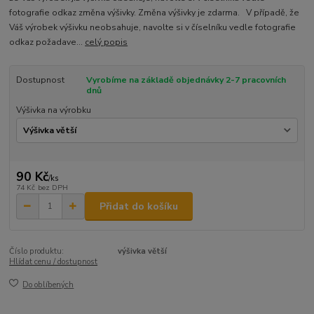
fotografie odkaz změna výšivky. Změna výšivky je zdarma. V případě, že
Váš výrobek výšivku neobsahuje, navolte si v číselníku vedle fotografie
odkaz požadave...
celý popis
Dostupnost
Vyrobíme na základě objednávky 2-7 pracovních
dnů
Výšivka na výrobku
90 Kč
/
ks
74 Kč
bez DPH
Přidat do košíku
Číslo produktu:
výšivka větší
Hlídat cenu / dostupnost
Do oblíbených