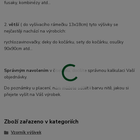
fusaky, kombinézy atd...
2.
větší
( do vyšívacího rámečku 13x18cm) tyto výšivky se
nejčastěji nachází na výrobcích:
rychlozavinovačky, deky do kočárku, sety do kočárku, osušky
90x90cm atd...
Správným navolením
v číselníku, docílíte správnou kalkulaci Vaší
objednávky.
Do poznámky u placení, nám můžete sdělit i barvu nitě, jakou si
přejete vyšít na Váš výrobek.
Zboží zařazeno v kategoriích
Vzorník výšivek