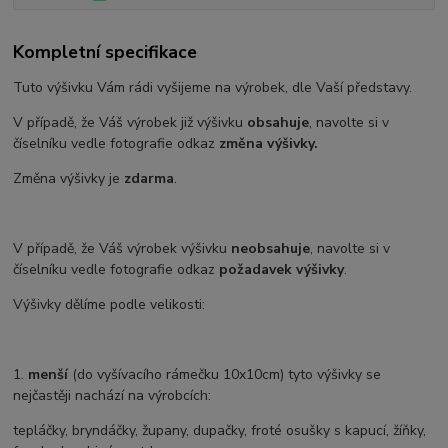
Kompletní specifikace
Tuto výšivku Vám rádi vyšijeme na výrobek, dle Vaší představy.
V případě, že Váš výrobek již výšivku
obsahuje
, navolte si v
číselníku vedle fotografie odkaz
změna výšivky.
Změna výšivky je
zdarma
.
V případě, že Váš výrobek výšivku
neobsahuje
, navolte si v
číselníku vedle fotografie odkaz
požadavek výšivky
.
Výšivky dělíme podle velikosti:
1.
menší
(do vyšívacího rámečku 10x10cm) tyto výšivky se
nejčastěji nachází na výrobcích:
tepláčky, bryndáčky, župany, dupačky, froté osušky s kapucí, žíňky,