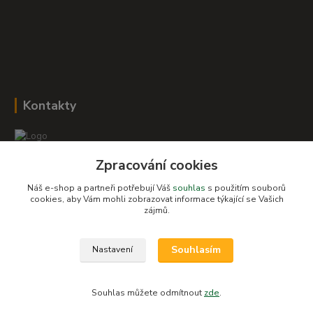
Kontakty
Zpracování cookies
Romana Šebestová
+420 604 278 943
Náš e-shop a partneři potřebují Váš
souhlas
s použitím souborů
cookies, aby Vám mohli zobrazovat informace týkající se Vašich
zájmů.
obchod-detskysvet@seznam.cz
Souhlasím
Nastavení
Souhlas můžete odmítnout
zde
.
Vytvořeno na
Eshop-rychle.cz