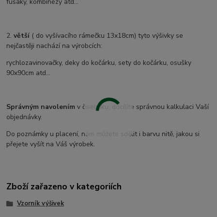
fusaky, kombinézy atd...
2.
větší
( do vyšívacího rámečku 13x18cm) tyto výšivky se
nejčastěji nachází na výrobcích:
rychlozavinovačky, deky do kočárku, sety do kočárku, osušky
90x90cm atd...
Správným navolením
v číselníku, docílíte správnou kalkulaci Vaší
objednávky.
Do poznámky u placení, nám můžete sdělit i barvu nitě, jakou si
přejete vyšít na Váš výrobek.
Zboží zařazeno v kategoriích
Vzorník výšivek