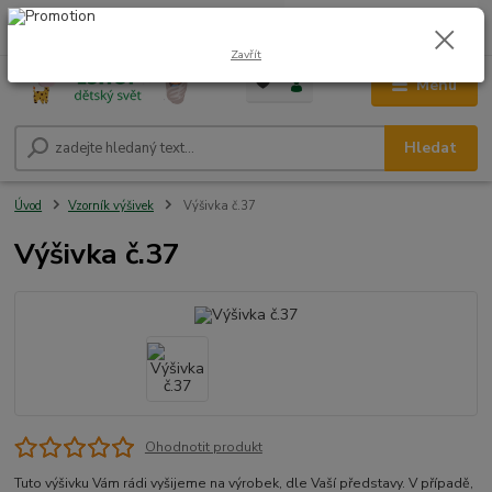
0
ks
CZK
+420 604 278 943
za
0,00 Kč
Zavřít
Menu
Hledat
Úvod
Vzorník výšivek
Výšivka č.37
Výšivka č.37
Ohodnotit produkt
Tuto výšivku Vám rádi vyšijeme na výrobek, dle Vaší představy. V případě,