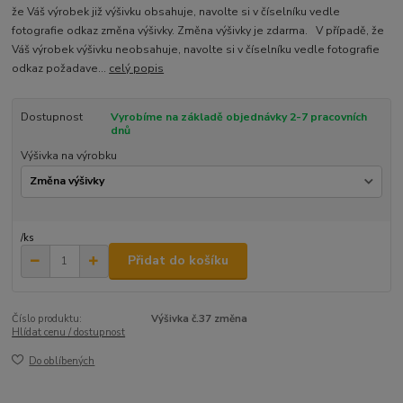
že Váš výrobek již výšivku obsahuje, navolte si v číselníku vedle
fotografie odkaz změna výšivky. Změna výšivky je zdarma. V případě, že
Váš výrobek výšivku neobsahuje, navolte si v číselníku vedle fotografie
odkaz požadave...
celý popis
Dostupnost
Vyrobíme na základě objednávky 2-7 pracovních
dnů
Výšivka na výrobku
/
ks
Přidat do košíku
Číslo produktu:
Výšivka č.37 změna
Hlídat cenu / dostupnost
Do oblíbených