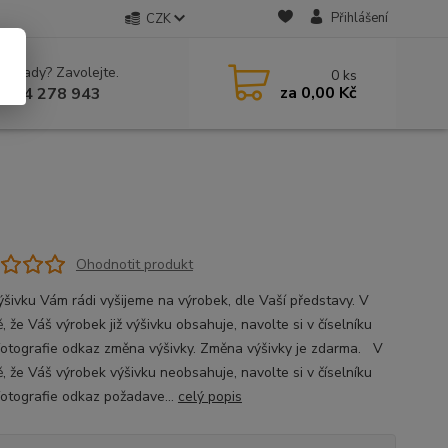
Přihlášení
CZK
 si rady? Zavolejte.
0
ks
za
0,00 Kč
 604 278 943
Ohodnotit produkt
ýšivku Vám rádi vyšijeme na výrobek, dle Vaší představy. V
, že Váš výrobek již výšivku obsahuje, navolte si v číselníku
fotografie odkaz změna výšivky. Změna výšivky je zdarma. V
ě, že Váš výrobek výšivku neobsahuje, navolte si v číselníku
fotografie odkaz požadave...
celý popis