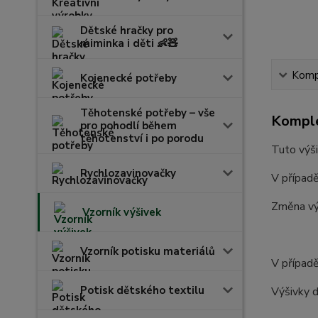
Dětské hračky pro
miminka i děti 👶🧸
Kompl
Kojenecké potřeby
Těhotenské potřeby – vše
Komple
pro pohodlí během
těhotenství i po porodu
Tuto výši
Rychlozavinovačky
V případě
Změna vý
Vzorník výšivek
Vzorník potisku materiálů
V případě
Potisk dětského textilu
Výšivky d