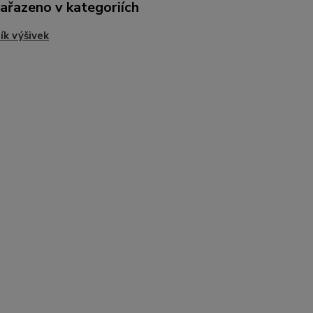
zařazeno v kategoriích
ík výšivek