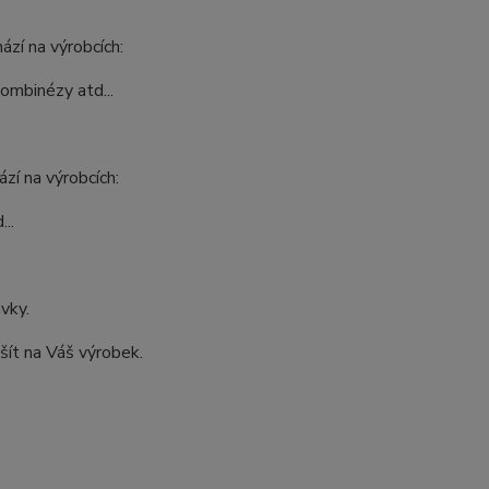
ází na výrobcích:
kombinézy atd...
zí na výrobcích:
..
ávky.
šít na Váš výrobek.