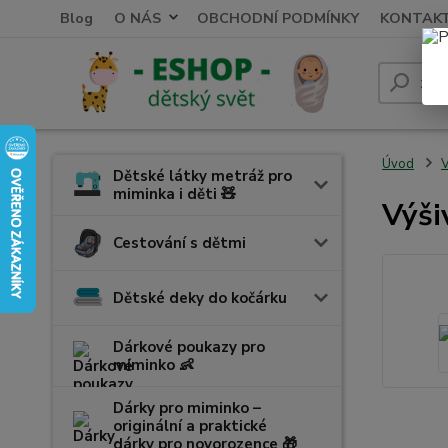
Blog
O NÁS
OBCHODNÍ PODMÍNKY
KONTAK
Úvod
V
Dětské látky metráž pro
miminka i děti 🧸
Výši
Cestování s dětmi
Dětské deky do kočárku
Dárkové poukazy pro
miminko 👶
Dárky pro miminko –
originální a praktické
dárky pro novorozence 🎁