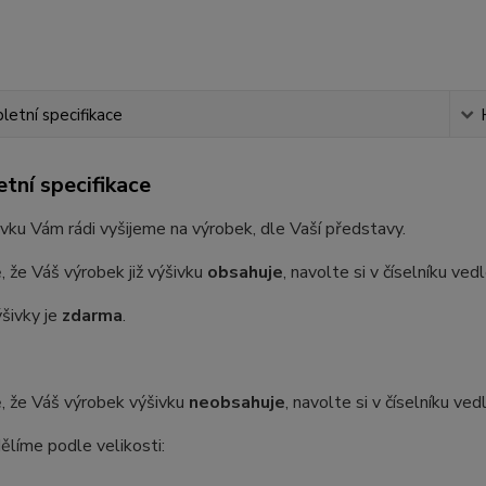
etní specifikace
tní specifikace
vku Vám rádi vyšijeme na výrobek, dle Vaší představy.
, že Váš výrobek již výšivku
obsahuje
, navolte si v číselníku ve
šivky je
zdarma
.
, že Váš výrobek výšivku
neobsahuje
, navolte si v číselníku ve
ělíme podle velikosti: