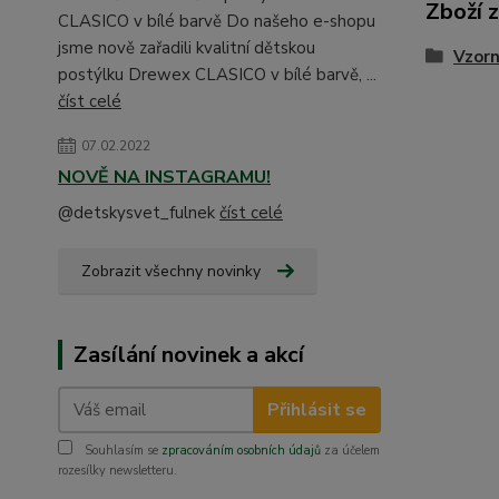
Zboží 
CLASICO v bílé barvě Do našeho e-shopu
jsme nově zařadili kvalitní dětskou
Vzorn
postýlku Drewex CLASICO v bílé barvě, ...
číst celé
07.02.2022
NOVĚ NA INSTAGRAMU!
@detskysvet_fulnek
číst celé
Zobrazit všechny novinky
Zasílání novinek a akcí
Přihlásit se
Souhlasím se
zpracováním osobních údajů
za účelem
rozesílky newsletteru.