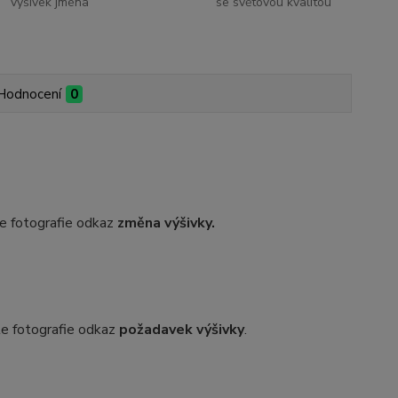
výšivek jména
se světovou kvalitou
Hodnocení
0
dle fotografie odkaz
změna výšivky.
dle fotografie odkaz
požadavek výšivky
.