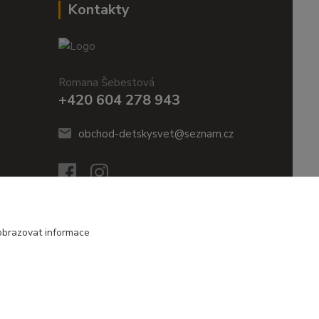
Kontakty
Romana Šebestová
+420 604 278 943
obchod-detskysvet@seznam.cz
obrazovat informace