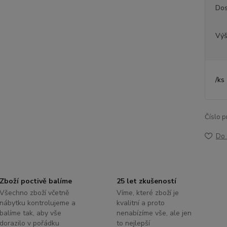
Dos
Výš
/
ks
Číslo p
Do 
Zboží poctivě balíme
25 let zkušeností
Všechno zboží včetně
Víme, které zboží je
nábytku kontrolujeme a
kvalitní a proto
balíme tak, aby vše
nenabízíme vše, ale jen
dorazilo v pořádku
to nejlepší