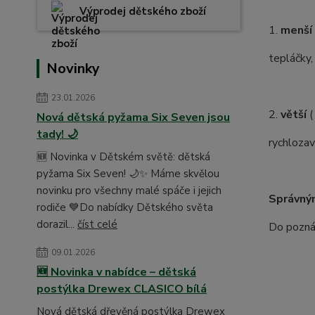
Výprodej dětského zboží
1.
menší
tepláčky,
Novinky
23.01.2026
2.
větší
(
Nová dětská pyžama Six Seven jsou
tady! 🌙
rychlozav
🆕 Novinka v Dětském světě: dětská
pyžama Six Seven! 🌙✨ Máme skvělou
novinku pro všechny malé spáče i jejich
Správný
rodiče 💙Do nabídky Dětského světa
dorazil...
číst celé
Do poznám
09.01.2026
🆕 Novinka v nabídce – dětská
postýlka Drewex CLASICO bílá
Nová dětská dřevěná postýlka Drewex