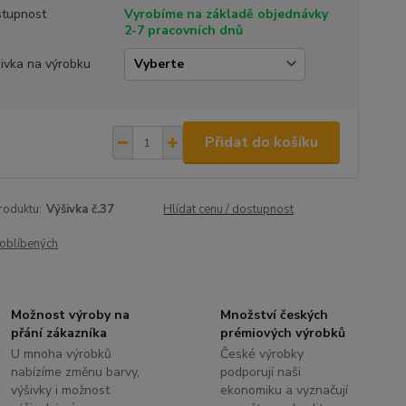
tupnost
Vyrobíme na základě objednávky
2-7 pracovních dnů
ivka na výrobku
Přidat do košíku
roduktu:
Výšivka č.37
Hlídat cenu / dostupnost
oblíbených
Možnost výroby na
Množství českých
přání zákazníka
prémiových výrobků
U mnoha výrobků
České výrobky
nabízíme změnu barvy,
podporují naši
výšivky i možnost
ekonomiku a vyznačují