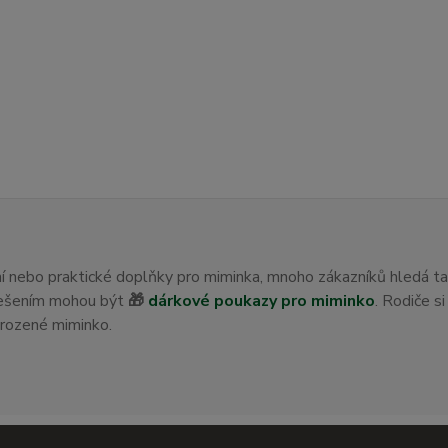
ení nebo praktické doplňky pro miminka, mnoho zákazníků hledá t
 řešením mohou být
🎁
dárkové poukazy pro miminko
. Rodiče s
orozené miminko.