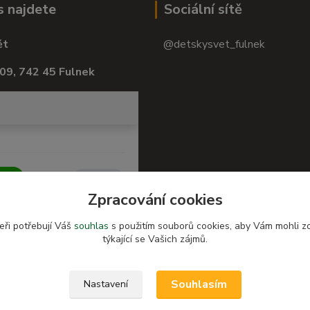
s najdete
Sociální sítě
ět
@detskysvet_fulnek
09, 742 45 Fulnek
Zpracování cookies
eři potřebují Váš
souhlas
s použitím souborů cookies, aby Vám mohli z
týkající se Vašich zájmů.
Souhlasím
Nastavení