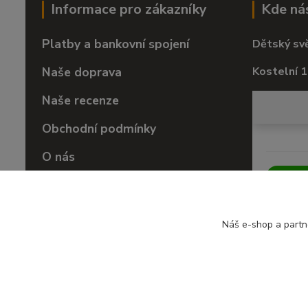
Informace pro zákazníky
Kde ná
Platby a bankovní spojení
Dětský sv
Naše doprava
Kostelní 1
Naše recenze
Obchodní podmínky
O nás
Vrácení zboží
Náš e-shop a partn