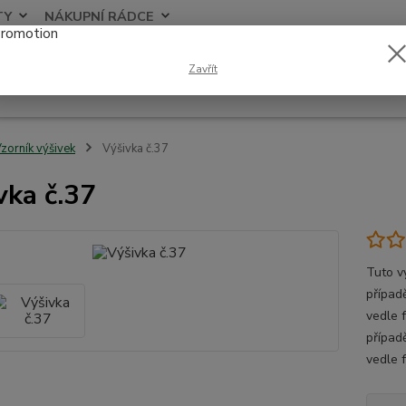
TY
NÁKUPNÍ RÁDCE
Nevíte
Zavřít
Hledat
+420
zorník výšivek
Výšivka č.37
vka č.37
Tuto v
případě
vedle 
případ
vedle 