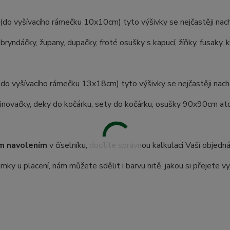
(do vyšívacího rámečku 10x10cm) tyto výšivky se nejčastěji nach
 bryndáčky, župany, dupačky, froté osušky s kapucí, žíňky, fusaky, 
 do vyšívacího rámečku 13x18cm) tyto výšivky se nejčastěji nachá
inovačky, deky do kočárku, sety do kočárku, osušky 90x90cm atd.
m navolením
v číselníku, docílíte správnou kalkulaci Vaší objedn
ky u placení, nám můžete sdělit i barvu nitě, jakou si přejete vy