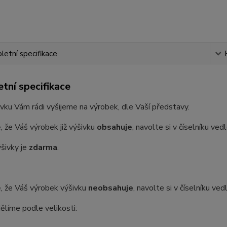
etní specifikace
tní specifikace
vku Vám rádi vyšijeme na výrobek, dle Vaší představy.
, že Váš výrobek již výšivku
obsahuje
, navolte si v číselníku ve
šivky je
zdarma
.
, že Váš výrobek výšivku
neobsahuje
, navolte si v číselníku ve
ělíme podle velikosti: