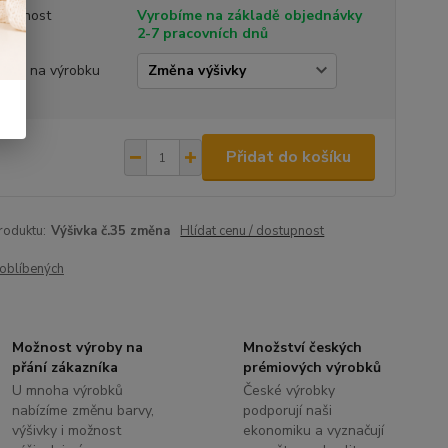
tupnost
Vyrobíme na základě objednávky
2-7 pracovních dnů
ivka na výrobku
Přidat do košíku
roduktu:
Výšivka č.35 změna
Hlídat cenu / dostupnost
oblíbených
Možnost výroby na
Množství českých
přání zákazníka
prémiových výrobků
U mnoha výrobků
České výrobky
nabízíme změnu barvy,
podporují naši
výšivky i možnost
ekonomiku a vyznačují