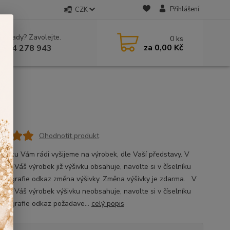
Přihlášení
CZK
 si rady? Zavolejte.
0
ks
za
0,00 Kč
 604 278 943
Ohodnotit produkt
ýšivku Vám rádi vyšijeme na výrobek, dle Vaší představy. V
, že Váš výrobek již výšivku obsahuje, navolte si v číselníku
fotografie odkaz změna výšivky. Změna výšivky je zdarma. V
ě, že Váš výrobek výšivku neobsahuje, navolte si v číselníku
fotografie odkaz požadave...
celý popis