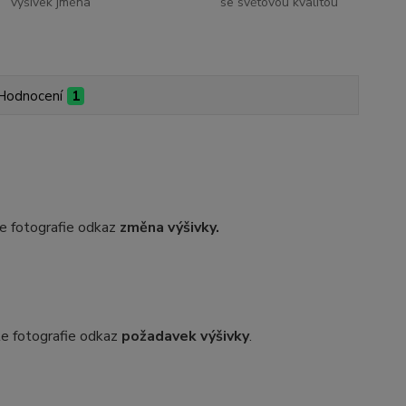
výšivek jména
se světovou kvalitou
Hodnocení
1
dle fotografie odkaz
změna výšivky.
dle fotografie odkaz
požadavek výšivky
.