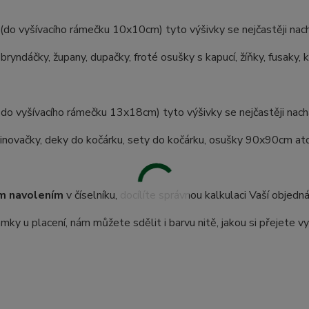
(do vyšívacího rámečku 10x10cm) tyto výšivky se nejčastěji nach
 bryndáčky, župany, dupačky, froté osušky s kapucí, žíňky, fusaky, 
 do vyšívacího rámečku 13x18cm) tyto výšivky se nejčastěji nachá
inovačky, deky do kočárku, sety do kočárku, osušky 90x90cm atd.
m navolením
v číselníku, docílíte správnou kalkulaci Vaší objedn
ky u placení, nám můžete sdělit i barvu nitě, jakou si přejete vy