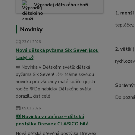
Výprodej dětského zboží
1.
menší
tepláčky,
Novinky
23.01.2026
2.
větší
(
Nová dětská pyžama Six Seven jsou
tady! 🌙
rychlozav
🆕 Novinka v Dětském světě: dětská
pyžama Six Seven! 🌙✨ Máme skvělou
novinku pro všechny malé spáče i jejich
Správný
rodiče 💙Do nabídky Dětského světa
dorazil...
číst celé
Do poznám
09.01.2026
🆕 Novinka v nabídce – dětská
postýlka Drewex CLASICO bílá
Nová dětská dřevěná postýlka Drewex