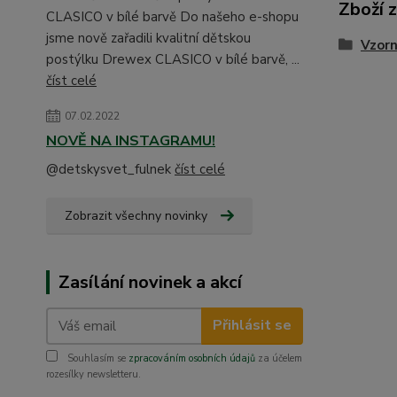
Zboží 
CLASICO v bílé barvě Do našeho e-shopu
jsme nově zařadili kvalitní dětskou
Vzorn
postýlku Drewex CLASICO v bílé barvě, ...
číst celé
07.02.2022
NOVĚ NA INSTAGRAMU!
@detskysvet_fulnek
číst celé
Zobrazit všechny novinky
Zasílání novinek a akcí
Přihlásit se
Souhlasím se
zpracováním osobních údajů
za účelem
rozesílky newsletteru.