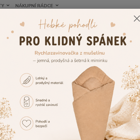
TY
NÁKUPNÍ RÁDCE
Nevíte
Hledat
+420
zorník výšivek
Výšivka č.35
vka č.35
Tuto v
případě
vedle 
případ
vedle 