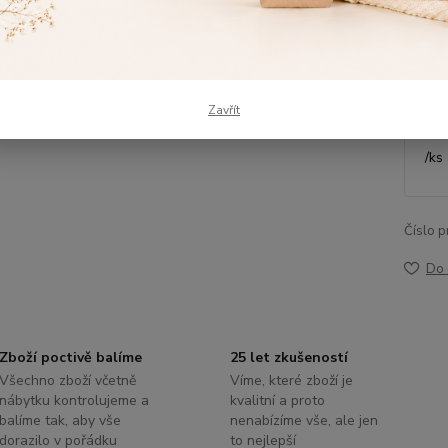
Dos
Výš
Zavřít
/
ks
Číslo p
Do 
Zboží poctivě balíme
25 let zkušeností
Všechno zboží včetně
Víme, které zboží je
nábytku kontrolujeme a
kvalitní a proto
balíme tak, aby vše
nenabízíme vše, ale jen
dorazilo v pořádku
to nejlepší