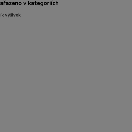
zařazeno v kategoriích
ík výšivek