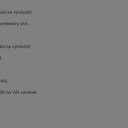
ází na výrobcích:
kombinézy atd...
zí na výrobcích:
..
ávky.
šít na Váš výrobek.