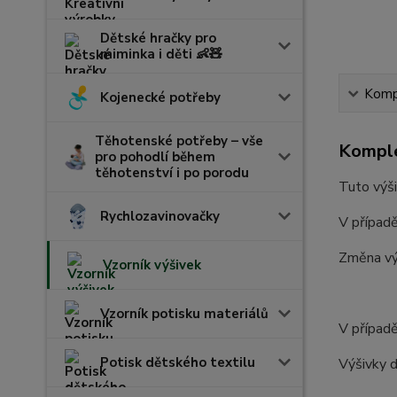
Dětské hračky pro
miminka i děti 👶🧸
Kompl
Kojenecké potřeby
Těhotenské potřeby – vše
Komple
pro pohodlí během
těhotenství i po porodu
Tuto výši
Rychlozavinovačky
V případě
Změna vý
Vzorník výšivek
Vzorník potisku materiálů
V případě
Potisk dětského textilu
Výšivky d