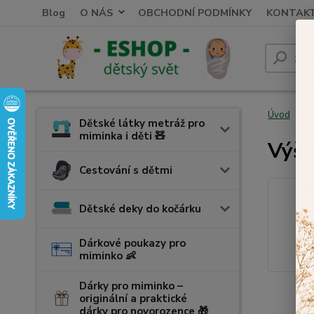
Blog
O NÁS
OBCHODNÍ PODMÍNKY
KONTAK
Úvod
V
Dětské látky metráž pro
miminka i děti 🧸
Výši
Cestování s dětmi
Dětské deky do kočárku
Dárkové poukazy pro
miminko 👶
Dárky pro miminko –
originální a praktické
dárky pro novorozence 🎁