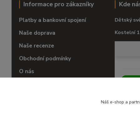
Informace pro zákazníky
Kde ná
Platby a bankovní spojení
Dětský sv
Naše doprava
Kostelní 1
Naše recenze
Obchodní podmínky
O nás
Vrácení zboží
Náš e-shop a partn