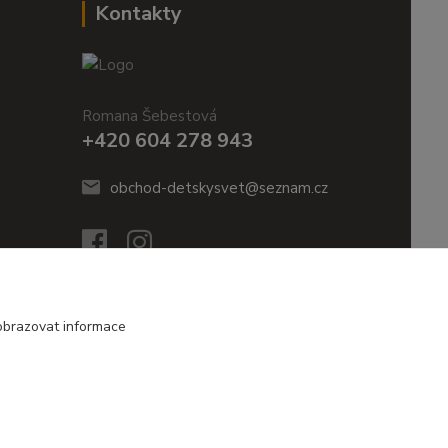
Kontakty
Romana Šebestová
+420 604 278 943
obchod-detskysvet@seznam.cz
obrazovat informace