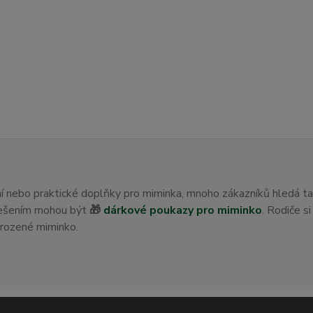
ení nebo praktické doplňky pro miminka, mnoho zákazníků hledá t
 řešením mohou být
🎁
dárkové poukazy pro miminko
. Rodiče s
orozené miminko.