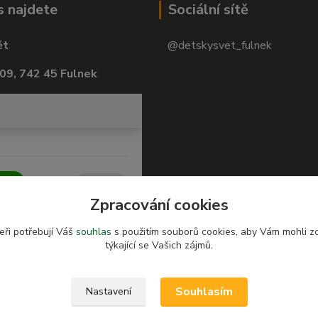
s najdete
Sociální sítě
ět
@detskysvet_fulnek
09, 742 45 Fulnek
Zpracování cookies
eři potřebují Váš
souhlas
s použitím souborů cookies, aby Vám mohli z
týkající se Vašich zájmů.
Souhlasím
Nastavení