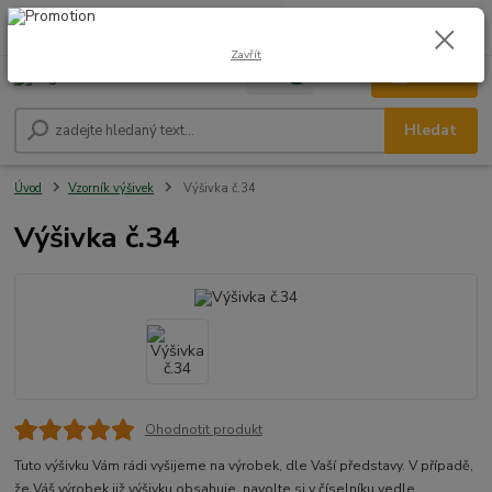
0
ks
CZK
+420 604 278 943
za
0,00 Kč
Zavřít
Menu
Hledat
Úvod
Vzorník výšivek
Výšivka č.34
Výšivka č.34
Ohodnotit produkt
Tuto výšivku Vám rádi vyšijeme na výrobek, dle Vaší představy. V případě,
že Váš výrobek již výšivku obsahuje, navolte si v číselníku vedle