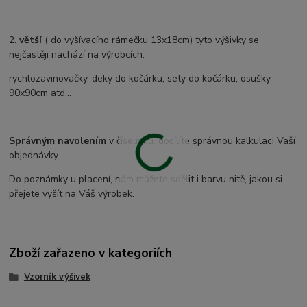
2.
větší
( do vyšívacího rámečku 13x18cm) tyto výšivky se
nejčastěji nachází na výrobcích:
rychlozavinovačky, deky do kočárku, sety do kočárku, osušky
90x90cm atd...
Správným navolením
v číselníku, docílíte správnou kalkulaci Vaší
objednávky.
Do poznámky u placení, nám můžete sdělit i barvu nitě, jakou si
přejete vyšít na Váš výrobek.
Zboží zařazeno v kategoriích
Vzorník výšivek