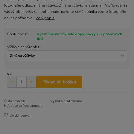
fotografie odkaz změna výšivky. Změna výšivky je zdarma. V případě, že
Váš výrobek výšivku neobsahuje, navolte si v číselníku vedle fotografie
odkaz požadave...
celý popis
Dostupnost
Vyrobíme na základě objednávky 2-7 pracovních
dnů
Výšivka na výrobku
/
ks
Přidat do košíku
Číslo produktu:
Výšivka č.34 změna
Hlídat cenu / dostupnost
Do oblíbených