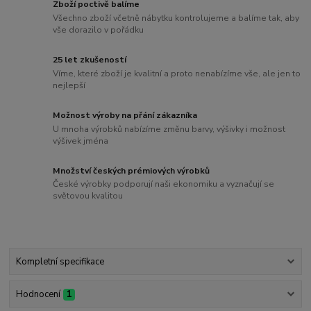
Zboží poctivě balíme
Všechno zboží včetně nábytku kontrolujeme a balíme tak, aby
vše dorazilo v pořádku
25 let zkušeností
Víme, které zboží je kvalitní a proto nenabízíme vše, ale jen to
nejlepší
Možnost výroby na přání zákazníka
U mnoha výrobků nabízíme změnu barvy, výšivky i možnost
výšivek jména
Množství českých prémiových výrobků
České výrobky podporují naši ekonomiku a vyznačují se
světovou kvalitou
Kompletní specifikace
Hodnocení
1