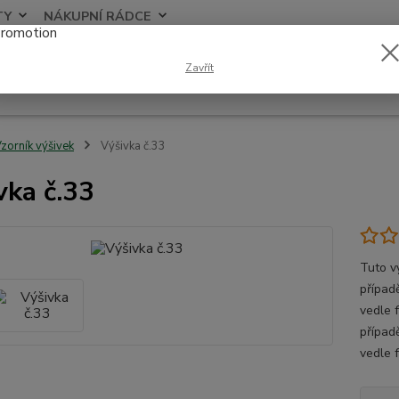
TY
NÁKUPNÍ RÁDCE
Nevíte
Zavřít
Hledat
+420
zorník výšivek
Výšivka č.33
vka č.33
Tuto v
případě
vedle 
případ
vedle 