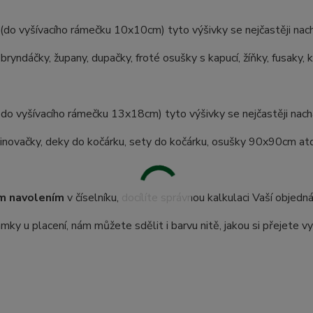
(do vyšívacího rámečku 10x10cm) tyto výšivky se nejčastěji nach
 bryndáčky, župany, dupačky, froté osušky s kapucí, žíňky, fusaky, 
 do vyšívacího rámečku 13x18cm) tyto výšivky se nejčastěji nachá
inovačky, deky do kočárku, sety do kočárku, osušky 90x90cm atd.
m navolením
v číselníku, docílíte správnou kalkulaci Vaší objedn
ky u placení, nám můžete sdělit i barvu nitě, jakou si přejete vy