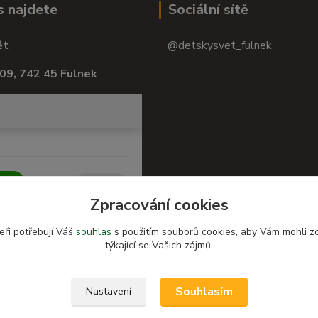
s najdete
Sociální sítě
ět
@detskysvet_fulnek
09, 742 45 Fulnek
Zpracování cookies
eři potřebují Váš
souhlas
s použitím souborů cookies, aby Vám mohli z
týkající se Vašich zájmů.
Souhlasím
Nastavení