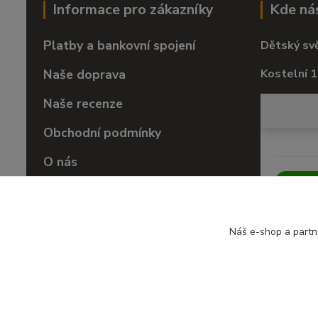
Informace pro zákazníky
Kde ná
Platby a bankovní spojení
Dětský sv
Naše doprava
Kostelní 1
Naše recenze
Obchodní podmínky
O nás
Vrácení zboží
Náš e-shop a partn