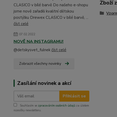
Zboží 
CLASICO v bílé barvě Do našeho e-shopu
jsme nově zařadili kvalitní dětskou
Vzorn
postýlku Drewex CLASICO v bílé barvě, ...
číst celé
07.02.2022
NOVĚ NA INSTAGRAMU!
@detskysvet_fulnek
číst celé
Zobrazit všechny novinky
Zasílání novinek a akcí
Přihlásit se
Souhlasím se
zpracováním osobních údajů
za účelem
rozesílky newsletteru.