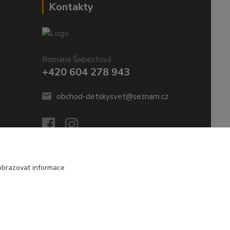
Kontakty
Romana Šebestová
+420 604 278 943
obchod-detskysvet@seznam.cz
obrazovat informace