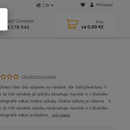
Přihlášení
CZK
 si rady? Zavolejte.
0
ks
za
0,00 Kč
 604 278 943
Ohodnotit produkt
ýšivku Vám rádi vyšijeme na výrobek, dle Vaší představy. V
, že Váš výrobek již výšivku obsahuje, navolte si v číselníku
fotografie odkaz změna výšivky. Změna výšivky je zdarma. V
ě, že Váš výrobek výšivku neobsahuje, navolte si v číselníku
fotografie odkaz požadave...
celý popis