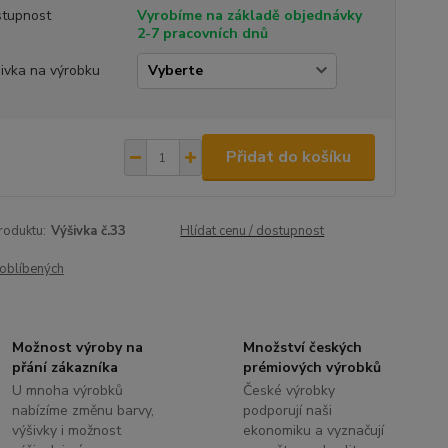
tupnost
Vyrobíme na základě objednávky
2-7 pracovních dnů
ivka na výrobku
Přidat do košíku
roduktu:
Výšivka č.33
Hlídat cenu / dostupnost
oblíbených
Možnost výroby na
Množství českých
přání zákazníka
prémiových výrobků
U mnoha výrobků
České výrobky
nabízíme změnu barvy,
podporují naši
výšivky i možnost
ekonomiku a vyznačují