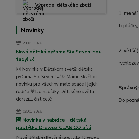
Výprodej dětského zboží
1.
menší
tepláčky,
Novinky
23.01.2026
2.
větší
(
Nová dětská pyžama Six Seven jsou
tady! 🌙
rychlozav
🆕 Novinka v Dětském světě: dětská
pyžama Six Seven! 🌙✨ Máme skvělou
novinku pro všechny malé spáče i jejich
Správný
rodiče 💙Do nabídky Dětského světa
dorazil...
číst celé
Do poznám
09.01.2026
🆕 Novinka v nabídce – dětská
postýlka Drewex CLASICO bílá
Nová dětská dřevěná postýlka Drewex