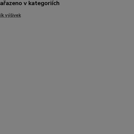
zařazeno v kategoriích
ík výšivek