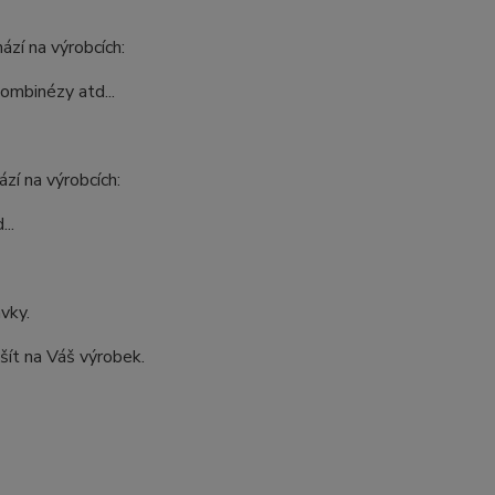
ází na výrobcích:
kombinézy atd...
zí na výrobcích:
..
ávky.
šít na Váš výrobek.