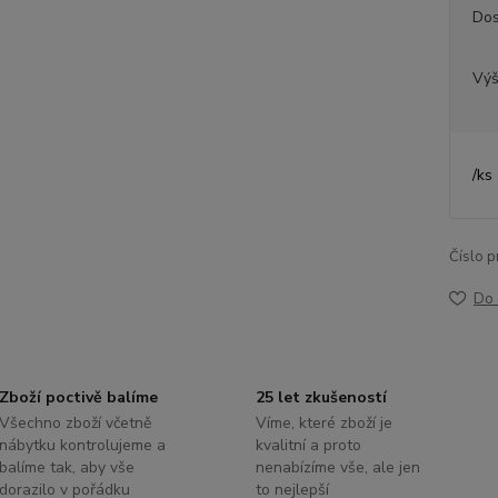
Dos
Výš
/
ks
Číslo p
Do 
Zboží poctivě balíme
25 let zkušeností
Všechno zboží včetně
Víme, které zboží je
nábytku kontrolujeme a
kvalitní a proto
balíme tak, aby vše
nenabízíme vše, ale jen
dorazilo v pořádku
to nejlepší