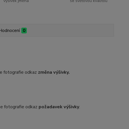
výšivek jména
se světovou kvalitou
Hodnocení
0
dle fotografie odkaz
změna výšivky.
dle fotografie odkaz
požadavek výšivky
.