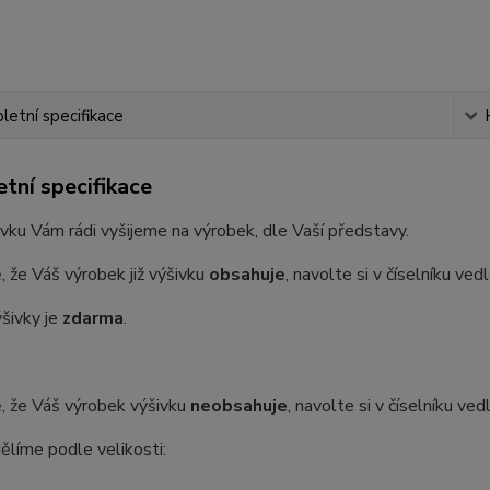
etní specifikace
tní specifikace
vku Vám rádi vyšijeme na výrobek, dle Vaší představy.
, že Váš výrobek již výšivku
obsahuje
, navolte si v číselníku ve
šivky je
zdarma
.
, že Váš výrobek výšivku
neobsahuje
, navolte si v číselníku ve
ělíme podle velikosti: