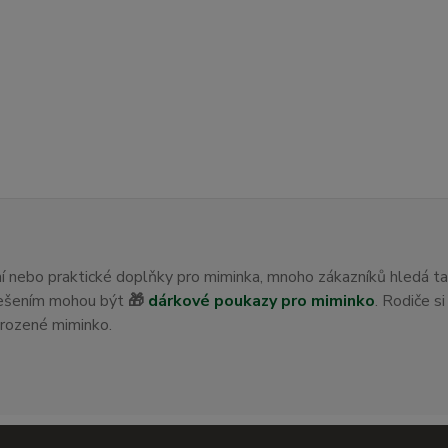
ení nebo praktické doplňky pro miminka, mnoho zákazníků hledá t
 řešením mohou být
🎁
dárkové poukazy pro miminko
. Rodiče s
orozené miminko.