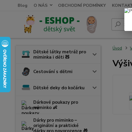
Blog
O NÁS
OBCHODNÍ PODMÍNKY
KONTAK
Úvod
V
Dětské látky metráž pro
miminka i děti 🧸
Výši
Cestování s dětmi
Dětské deky do kočárku
Dárkové poukazy pro
miminko 👶
Dárky pro miminko –
originální a praktické
dárky pro novorozence 🎁