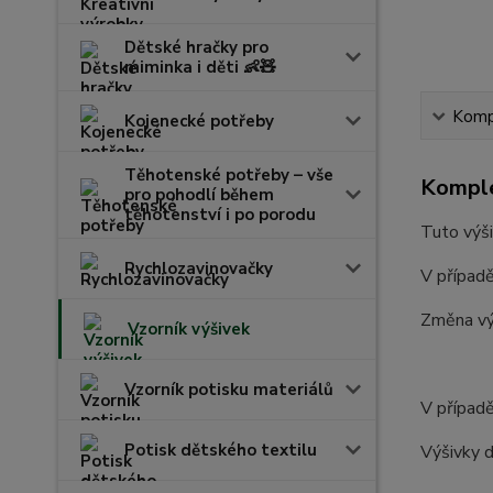
Dětské hračky pro
miminka i děti 👶🧸
Kompl
Kojenecké potřeby
Těhotenské potřeby – vše
Komple
pro pohodlí během
těhotenství i po porodu
Tuto výši
Rychlozavinovačky
V případě
Změna vý
Vzorník výšivek
Vzorník potisku materiálů
V případě
Potisk dětského textilu
Výšivky d