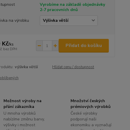
tupnost
Vyrobíme na základě objednávky
2-7 pracovních dnů
ivka na výrobku
 Kč
/
ks
Přidat do košíku
Kč
bez DPH
roduktu:
výšivka větší
Hlídat cenu / dostupnost
oblíbených
Možnost výroby na
Množství českých
přání zákazníka
prémiových výrobků
U mnoha výrobků
České výrobky
nabízíme změnu barvy,
podporují naši
výšivky i možnost
ekonomiku a vyznačují