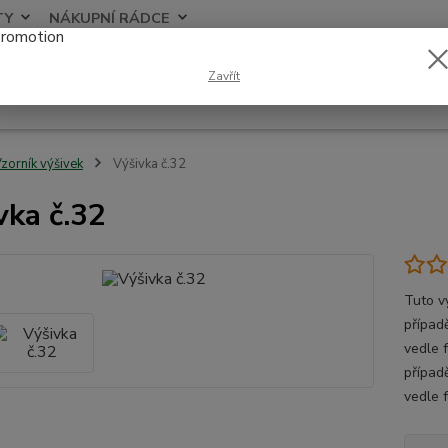
TY
NÁKUPNÍ RÁDCE
Nevíte
Zavřít
Hledat
+420
zorník výšivek
Výšivka č.32
vka č.32
Tuto v
případě
vedle 
případ
vedle 