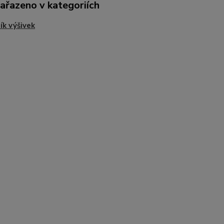
zařazeno v kategoriích
ík výšivek