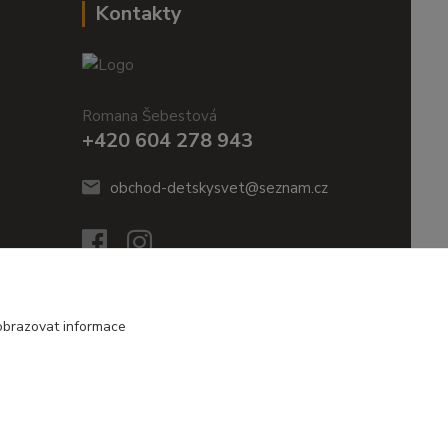
Kontakty
Romana Šebestová
+420 604 278 943
obchod-detskysvet@seznam.cz
obrazovat informace