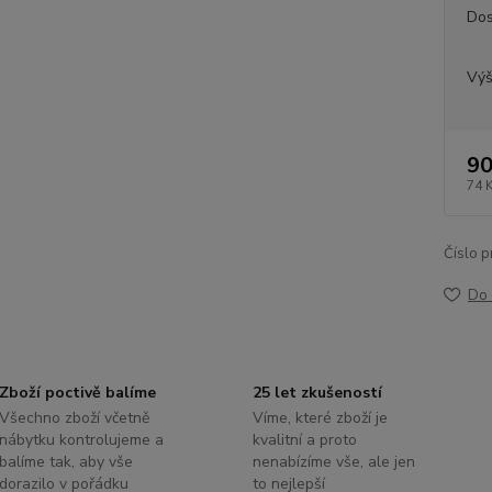
Dos
Výš
90
74 
Číslo p
Do 
Zboží poctivě balíme
25 let zkušeností
Všechno zboží včetně
Víme, které zboží je
nábytku kontrolujeme a
kvalitní a proto
balíme tak, aby vše
nenabízíme vše, ale jen
dorazilo v pořádku
to nejlepší