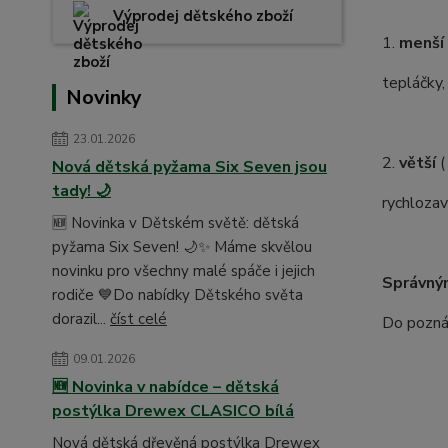
Výprodej dětského zboží
1.
menší
tepláčky,
Novinky
23.01.2026
2.
větší
(
Nová dětská pyžama Six Seven jsou
tady! 🌙
rychlozav
🆕 Novinka v Dětském světě: dětská
pyžama Six Seven! 🌙✨ Máme skvělou
novinku pro všechny malé spáče i jejich
Správný
rodiče 💙Do nabídky Dětského světa
dorazil...
číst celé
Do poznám
09.01.2026
🆕 Novinka v nabídce – dětská
postýlka Drewex CLASICO bílá
Nová dětská dřevěná postýlka Drewex