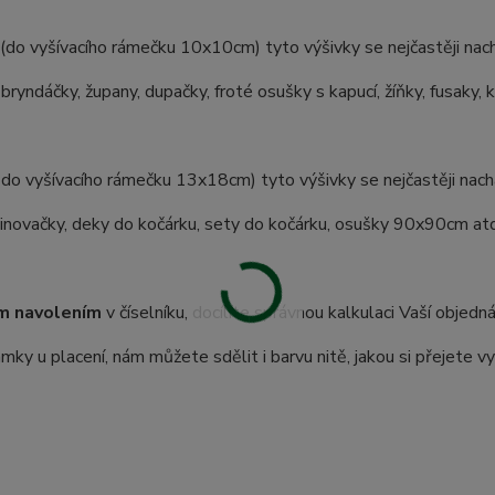
(do vyšívacího rámečku 10x10cm) tyto výšivky se nejčastěji nach
 bryndáčky, župany, dupačky, froté osušky s kapucí, žíňky, fusaky, 
 do vyšívacího rámečku 13x18cm) tyto výšivky se nejčastěji nachá
inovačky, deky do kočárku, sety do kočárku, osušky 90x90cm atd.
m navolením
v číselníku, docílíte správnou kalkulaci Vaší objedn
ky u placení, nám můžete sdělit i barvu nitě, jakou si přejete vy