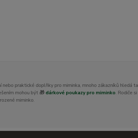
ení nebo praktické doplňky pro miminka, mnoho zákazníků hledá t
 řešením mohou být
🎁
dárkové poukazy pro miminko
. Rodiče s
orozené miminko.