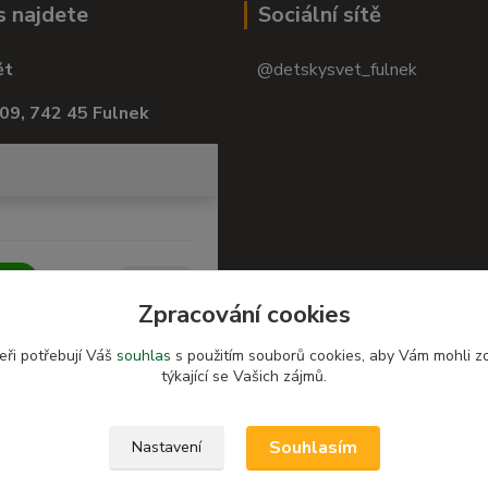
s najdete
Sociální sítě
ět
@detskysvet_fulnek
09, 742 45 Fulnek
Zpracování cookies
eři potřebují Váš
souhlas
s použitím souborů cookies, aby Vám mohli z
týkající se Vašich zájmů.
Souhlasím
Nastavení