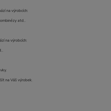
ází na výrobcích:
kombinézy atd...
zí na výrobcích:
..
ávky.
šít na Váš výrobek.