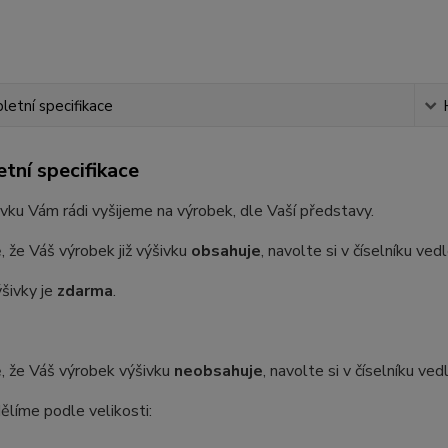
etní specifikace
tní specifikace
vku Vám rádi vyšijeme na výrobek, dle Vaší představy.
, že Váš výrobek již výšivku
obsahuje
, navolte si v číselníku ve
šivky je
zdarma
.
, že Váš výrobek výšivku
neobsahuje
, navolte si v číselníku ve
ělíme podle velikosti: