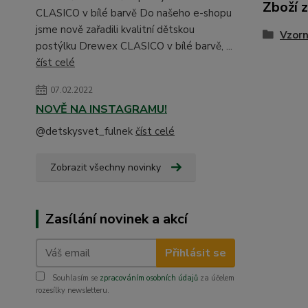
Zboží 
CLASICO v bílé barvě Do našeho e-shopu
jsme nově zařadili kvalitní dětskou
Vzorn
postýlku Drewex CLASICO v bílé barvě, ...
číst celé
07.02.2022
NOVĚ NA INSTAGRAMU!
@detskysvet_fulnek
číst celé
Zobrazit všechny novinky
Zasílání novinek a akcí
Přihlásit se
Souhlasím se
zpracováním osobních údajů
za účelem
rozesílky newsletteru.