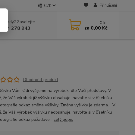
Přihlášení
CZK
 si rady? Zavolejte.
0
ks
za
0,00 Kč
 604 278 943
Ohodnotit produkt
ýšivku Vám rádi vyšijeme na výrobek, dle Vaší představy. V
, že Váš výrobek již výšivku obsahuje, navolte si v číselníku
fotografie odkaz změna výšivky. Změna výšivky je zdarma. V
ě, že Váš výrobek výšivku neobsahuje, navolte si v číselníku
fotografie odkaz požadave...
celý popis