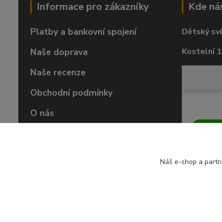
Informace pro zákazníky
Kde ná
Platby a bankovní spojení
Dětský sv
Naše doprava
Kostelní 1
Naše recenze
Obchodní podmínky
O nás
Vrácení zboží
Náš e-shop a partn