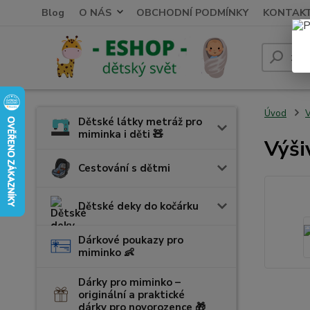
Blog
O NÁS
OBCHODNÍ PODMÍNKY
KONTAK
Úvod
V
Dětské látky metráž pro
miminka i děti 🧸
Výši
Cestování s dětmi
Dětské deky do kočárku
Dárkové poukazy pro
miminko 👶
Dárky pro miminko –
originální a praktické
dárky pro novorozence 🎁