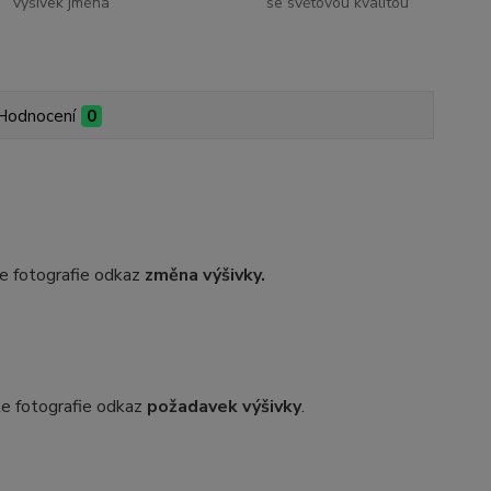
výšivek jména
se světovou kvalitou
Hodnocení
0
dle fotografie odkaz
změna výšivky.
dle fotografie odkaz
požadavek výšivky
.