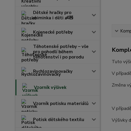
Dětské hračky pro
miminka i děti 👶🧸
Kompl
Kojenecké potřeby
Těhotenské potřeby – vše
Komple
pro pohodlí během
těhotenství i po porodu
Tuto výši
Rychlozavinovačky
V případě
Změna vý
Vzorník výšivek
Vzorník potisku materiálů
V případě
Potisk dětského textilu
Výšivky d