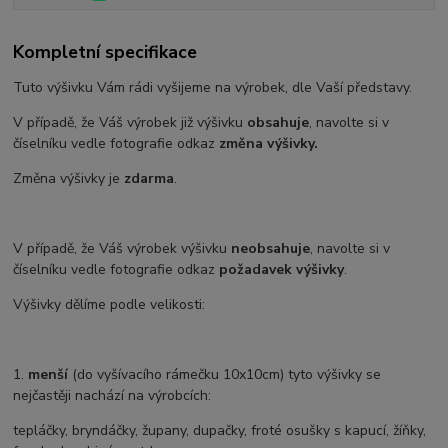
Kompletní specifikace
Tuto výšivku Vám rádi vyšijeme na výrobek, dle Vaší představy.
V případě, že Váš výrobek již výšivku
obsahuje
, navolte si v
číselníku vedle fotografie odkaz
změna výšivky.
Změna výšivky je
zdarma
.
V případě, že Váš výrobek výšivku
neobsahuje
, navolte si v
číselníku vedle fotografie odkaz
požadavek výšivky
.
Výšivky dělíme podle velikosti:
1.
menší
(do vyšívacího rámečku 10x10cm) tyto výšivky se
nejčastěji nachází na výrobcích:
tepláčky, bryndáčky, župany, dupačky, froté osušky s kapucí, žíňky,