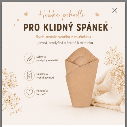
0
ks
CZK
+420 604 278 943
za
0,00 Kč
Menu
Hledat
Úvod
Vzorník výšivek
Výšivka č.32
Výšivka č.32
Ohodnotit produkt
Tuto výšivku Vám rádi vyšijeme na výrobek, dle Vaší představy. V případě,