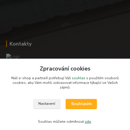
Kontakty
Zpracování cookies
Romana Šebestová
+420 604 278 943
Náš e-shop a partneři potřebují Váš
souhlas
s použitím souborů
cookies, aby Vám mohli zobrazovat informace týkající se Vašich
zájmů.
obchod-detskysvet@seznam.cz
Souhlasím
Nastavení
Souhlas můžete odmítnout
zde
.
Vytvořeno na
Eshop-rychle.cz