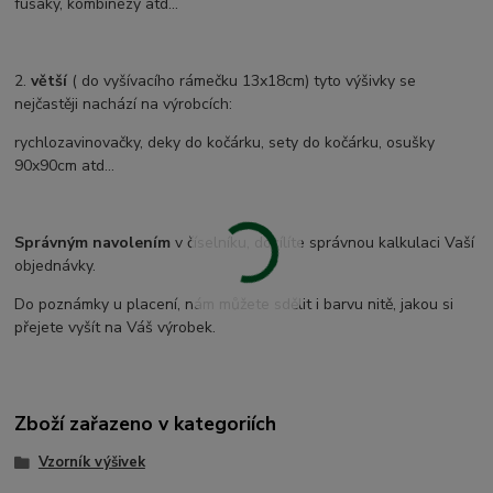
fusaky, kombinézy atd...
2.
větší
( do vyšívacího rámečku 13x18cm) tyto výšivky se
nejčastěji nachází na výrobcích:
rychlozavinovačky, deky do kočárku, sety do kočárku, osušky
90x90cm atd...
Správným navolením
v číselníku, docílíte správnou kalkulaci Vaší
objednávky.
Do poznámky u placení, nám můžete sdělit i barvu nitě, jakou si
přejete vyšít na Váš výrobek.
Zboží zařazeno v kategoriích
Vzorník výšivek