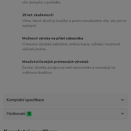
vše dorazilo v pořádku
25 let zkušeností
Víme, které zboží je kvalitní a proto nenabízíme vše, ale jen to
nejlepší
Možnost výroby na přání zákazníka
U mnoha výrobků nabízíme změnu barvy, výšivky i možnost
výšivek jména
Množství českých prémiových výrobků
České výrobky podporují naši ekonomiku a vyznačují se
světovou kvalitou
Kompletní specifikace
Hodnocení
0