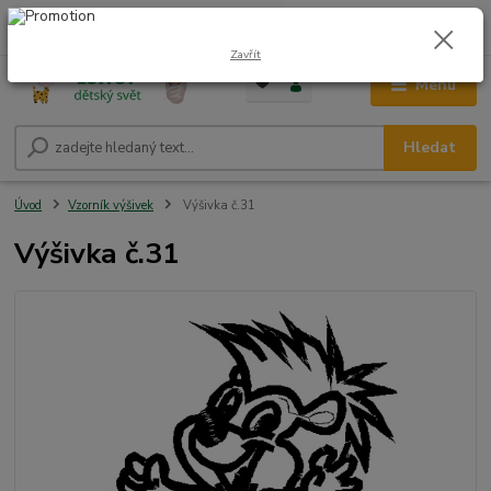
0
ks
CZK
+420 604 278 943
za
0,00 Kč
Zavřít
Menu
Hledat
Úvod
Vzorník výšivek
Výšivka č.31
Výšivka č.31