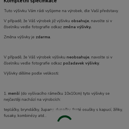
Kompletní specifikace
Tuto výšivku Vám rádi vyšijeme na výrobek, dle Vaší představy.
V případě, že Váš výrobek již výšivku
obsahuje
, navolte si v
číselníku vedle fotografie odkaz
změna výšivky.
Změna výšivky je
zdarma
.
V případě, že Váš výrobek výšivku
neobsahuje
, navolte si v
číselníku vedle fotografie odkaz
požadavek výšivky
.
Výšivky dělíme podle velikosti:
1.
menší
(do vyšívacího rámečku 10x10cm) tyto výšivky se
nejčastěji nachází na výrobcích:
tepláčky, bryndáčky, župany, dupačky, froté osušky s kapucí, žíňky,
fusaky, kombinézy atd...