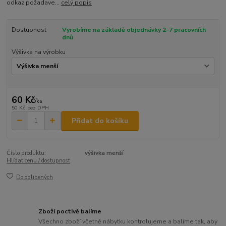
odkaz požadave...
celý popis
Dostupnost
Vyrobíme na základě objednávky 2-7 pracovních
dnů
Výšivka na výrobku
60 Kč
/
ks
50 Kč
bez DPH
Přidat do košíku
Číslo produktu:
výšivka menší
Hlídat cenu / dostupnost
Do oblíbených
Zboží poctivě balíme
Všechno zboží včetně nábytku kontrolujeme a balíme tak, aby