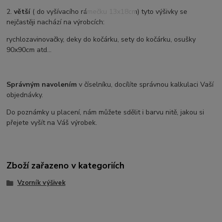
2.
větší
( do vyšívacího rámečku 13x18cm) tyto výšivky se
nejčastěji nachází na výrobcích:
rychlozavinovačky, deky do kočárku, sety do kočárku, osušky
90x90cm atd...
Správným navolením
v číselníku, docílíte správnou kalkulaci Vaší
objednávky.
Do poznámky u placení, nám můžete sdělit i barvu nitě, jakou si
přejete vyšít na Váš výrobek.
Zboží zařazeno v kategoriích
Vzorník výšivek