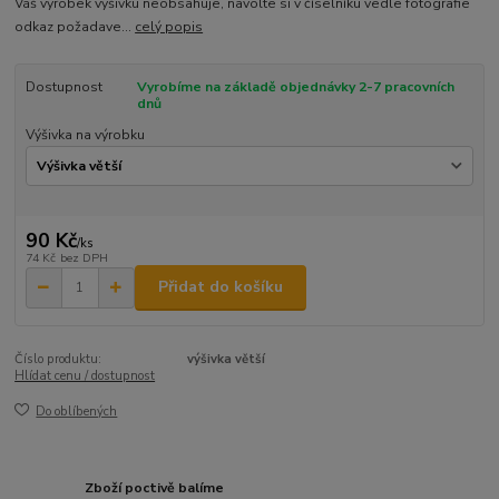
Váš výrobek výšivku neobsahuje, navolte si v číselníku vedle fotografie
odkaz požadave...
celý popis
Dostupnost
Vyrobíme na základě objednávky 2-7 pracovních
dnů
Výšivka na výrobku
90 Kč
/
ks
74 Kč
bez DPH
Přidat do košíku
Číslo produktu:
výšivka větší
Hlídat cenu / dostupnost
Do oblíbených
Zboží poctivě balíme