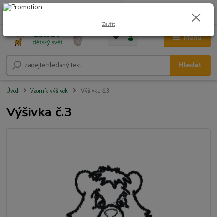
0
ks
CZK
+420 604 278 943
za
0,00 Kč
Zavřít
Menu
Hledat
Úvod
Vzorník výšivek
Výšivka č.3
Výšivka č.3