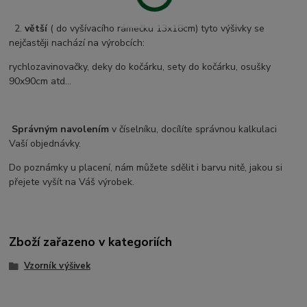
2.
větší
( do vyšívacího rámečku 13x18cm) tyto výšivky se
nejčastěji nachází na výrobcích:
rychlozavinovačky, deky do kočárku, sety do kočárku, osušky
90x90cm atd...
Správným navolením
v číselníku, docílíte správnou kalkulaci
Vaší objednávky.
Do poznámky u placení, nám můžete sdělit i barvu nitě, jakou si
přejete vyšít na Váš výrobek.
Zboží zařazeno v kategoriích
Vzorník výšivek