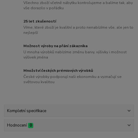
Všechno zboží včetně nábytku kontrolujeme a balíme tak, aby
vše dorazilo v pořádku
25 let zkušeností
Víme, které zboží je kvalitní a proto nenabízíme vše, ale jen to
nejlepší
Možnost výroby na přání zákazníka
U mnoha výrobků nabízíme změnu barvy, výšivky i možnost
výšivek jména
Množství českých prémiových výrobků
České výrobky podporují naši ekonomiku a vyznačují se
světovou kvalitou
Kompletní specifikace
Hodnocení
0