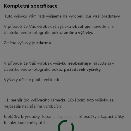
Kompletní specifikace
Tuto výšivku Vám rádi vyšijeme na výrobek, dle Vaší představy.
V případě, že Váš výrobek již výšivku
obsahuje
, navolte si v
číselníku vedle fotografie odkaz
změna výšivky.
Změna výšivky je
zdarma
.
V případě, že Váš výrobek výšivku
neobsahuje
, navolte si v
číselníku vedle fotografie odkaz
požadavek výšivky
.
Výšivky dělíme podle velikosti:
1.
menší
(do vyšívacího rámečku 10x10cm) tyto výšivky se
nejčastěji nachází na výrobcích:
tepláčky, bryndáčky, župany, dupačky, froté osušky s kapucí, žíňky,
fusaky, kombinézy atd...