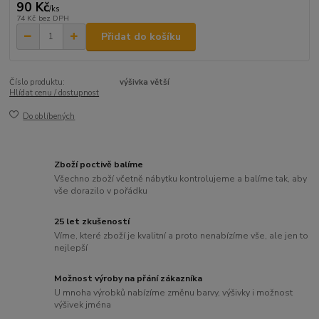
90 Kč
/
ks
74 Kč
bez DPH
Přidat do košíku
Číslo produktu:
výšivka větší
Hlídat cenu / dostupnost
Do oblíbených
Zboží poctivě balíme
Všechno zboží včetně nábytku kontrolujeme a balíme tak, aby
vše dorazilo v pořádku
25 let zkušeností
Víme, které zboží je kvalitní a proto nenabízíme vše, ale jen to
nejlepší
Možnost výroby na přání zákazníka
U mnoha výrobků nabízíme změnu barvy, výšivky i možnost
výšivek jména