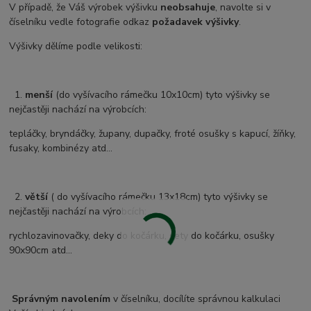
V případě, že Váš výrobek výšivku
neobsahuje
, navolte si v
číselníku vedle fotografie odkaz
požadavek výšivky
.
Výšivky dělíme podle velikosti:
1.
menší
(do vyšívacího rámečku 10x10cm) tyto výšivky se
nejčastěji nachází na výrobcích:
tepláčky, bryndáčky, župany, dupačky, froté osušky s kapucí, žíňky,
fusaky, kombinézy atd...
2.
větší
( do vyšívacího rámečku 13x18cm) tyto výšivky se
nejčastěji nachází na výrobcích:
rychlozavinovačky, deky do kočárku, sety do kočárku, osušky
90x90cm atd...
Správným navolením
v číselníku, docílíte správnou kalkulaci