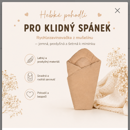
0
ks
CZK
+420 604 278 943
za
0,00 Kč
Menu
Hledat
Úvod
Vzorník výšivek
Výšivka č.29
Výšivka č.29