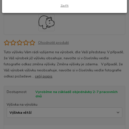
Zavřít
Ohodnotit produkt
Tuto výšivku Vám rádi vyšijeme na výrobek, dle Vaší představy. V případě,
že Váš výrobek již výšivku obsahuje, navolte si v číselníku vedle
fotografie odkaz změna výšivky. Změna výšivky je zdarma. V případě, že
Váš výrobek výšivku neobsahuje, navolte si v číselníku vedle fotografie
odkaz požadave...
celý popis
Dostupnost
Vyrobíme na základě objednávky 2-7 pracovních
dnů
Výšivka na výrobku