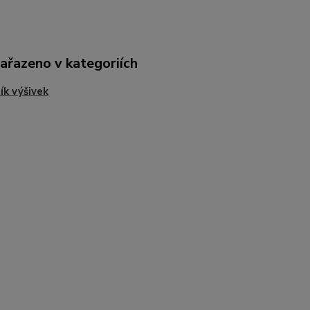
zařazeno v kategoriích
ík výšivek