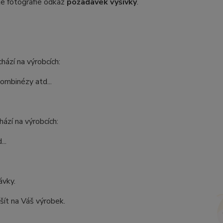
dle fotografie odkaz
požadavek výšivky
.
hází na výrobcích:
kombinézy atd...
ází na výrobcích:
..
ávky.
šít na Váš výrobek.