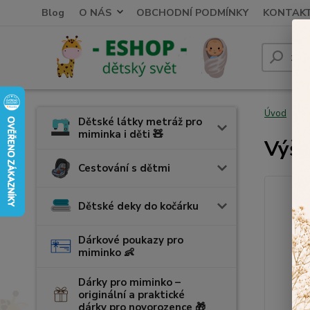
Blog
O NÁS
OBCHODNÍ PODMÍNKY
KONTAK
Úvod
V
Dětské látky metráž pro
miminka i děti 🧸
Výši
Cestování s dětmi
Dětské deky do kočárku
Dárkové poukazy pro
miminko 👶
Dárky pro miminko –
originální a praktické
dárky pro novorozence 🎁