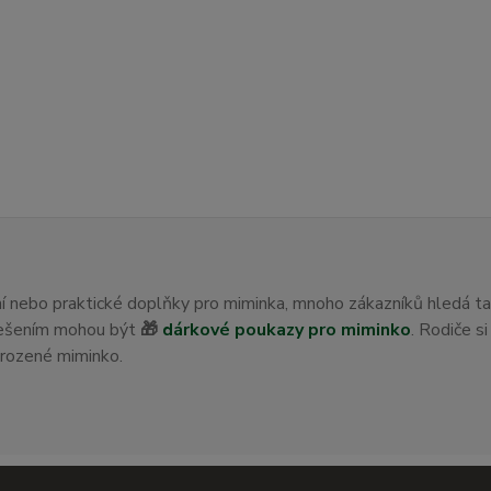
ení nebo praktické doplňky pro miminka, mnoho zákazníků hledá t
 řešením mohou být
🎁
dárkové poukazy pro miminko
. Rodiče s
orozené miminko.