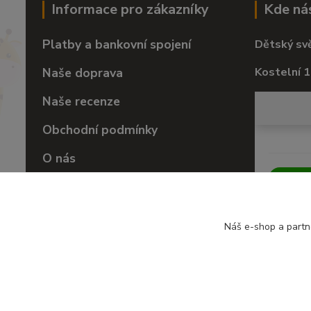
Informace pro zákazníky
Kde ná
Platby a bankovní spojení
Dětský sv
Naše doprava
Kostelní 1
Naše recenze
Obchodní podmínky
O nás
Vrácení zboží
Náš e-shop a partn