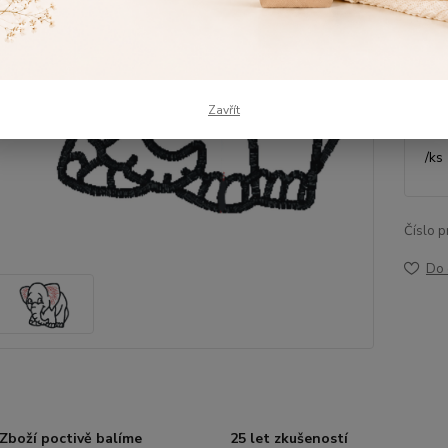
Dos
Výš
Zavřít
/
ks
Číslo p
Do 
Zboží poctivě balíme
25 let zkušeností