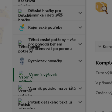
Dětské hračky pro
miminka i děti 👶🧸
Kojenecké potřeby
Těhotenské potřeby – vše
pro pohodlí během
Kompl
těhotenství i po porodu
Rychlozavinovačky
Komple
Tuto výši
Vzorník výšivek
V případě
Vzorník potisku materiálů
Změna vý
Potisk dětského textilu