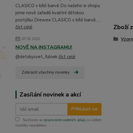
CLASICO v bílé barvě Do našeho e-shopu
jsme nově zařadili kvalitní dětskou
postýlku Drewex CLASICO v bílé barvě, ...
Zboží 
číst celé
Vzorn
07.02.2022
NOVĚ NA INSTAGRAMU!
@detskysvet_fulnek
číst celé
Zobrazit všechny novinky
Zasílání novinek a akcí
Přihlásit se
Souhlasím se
zpracováním osobních údajů
za účelem
rozesílky newsletteru.