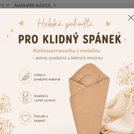
TY
NÁKUPNÍ RÁDCE
Nevíte
Hledat
+420
zorník výšivek
Výšivka č.28
vka č.28
Tuto v
případě
vedle 
případ
vedle 