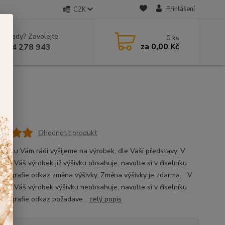
Přihlášení
CZK
 si rady? Zavolejte.
0
ks
za
0,00 Kč
 604 278 943
Ohodnotit produkt
ýšivku Vám rádi vyšijeme na výrobek, dle Vaší představy. V
, že Váš výrobek již výšivku obsahuje, navolte si v číselníku
fotografie odkaz změna výšivky. Změna výšivky je zdarma. V
ě, že Váš výrobek výšivku neobsahuje, navolte si v číselníku
fotografie odkaz požadave...
celý popis