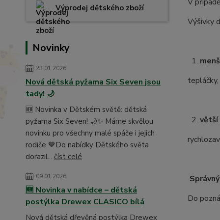
V případě
Výprodej dětského zboží
Výšivky d
Novinky
1.
menš
23.01.2026
tepláčky,
Nová dětská pyžama Six Seven jsou
tady! 🌙
🆕 Novinka v Dětském světě: dětská
2.
větší
pyžama Six Seven! 🌙✨ Máme skvělou
novinku pro všechny malé spáče i jejich
rychlozav
rodiče 💙Do nabídky Dětského světa
dorazil...
číst celé
09.01.2026
Správný
🆕 Novinka v nabídce – dětská
Do poznám
postýlka Drewex CLASICO bílá
Nová dětská dřevěná postýlka Drewex