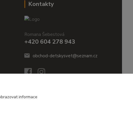
Kontakty
Romana Šebestová
+420 604 278 943
obchod-detskysvet@seznam.cz
obrazovat informace