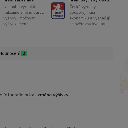
přání zákazníka
prémiových výrobků
U mnoha výrobků
České výrobky
nabízíme změnu barvy,
podporují naši
výšivky i možnost
ekonomiku a vyznačují
výšivek jména
se světovou kvalitou
Hodnocení
2
dle fotografie odkaz
změna výšivky.