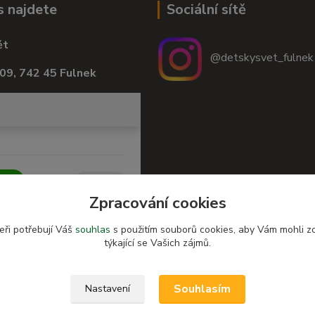
s najdete
Sociální sítě
ět
@detskysvet_fulnek
09, 742 45 Fulnek
Zpracování cookies
eři potřebují Váš
souhlas
s použitím souborů cookies, aby Vám mohli z
týkající se Vašich zájmů.
Souhlasím
Nastavení