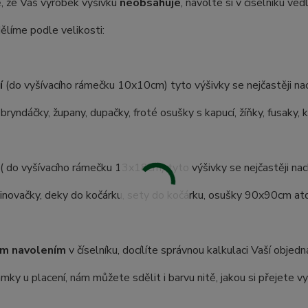
, že Váš výrobek výšivku
neobsahuje
, navolte si v číselníku ve
ělíme podle velikosti:
í
(do vyšívacího rámečku 10x10cm) tyto výšivky se nejčastěji nac
 bryndáčky, župany, dupačky, froté osušky s kapucí, žíňky, fusaky, 
( do vyšívacího rámečku 13x18cm) tyto výšivky se nejčastěji nach
inovačky, deky do kočárku, sety do kočárku, osušky 90x90cm atd.
m navolením
v číselníku, docílíte správnou kalkulaci Vaší objedn
ky u placení, nám můžete sdělit i barvu nitě, jakou si přejete vy