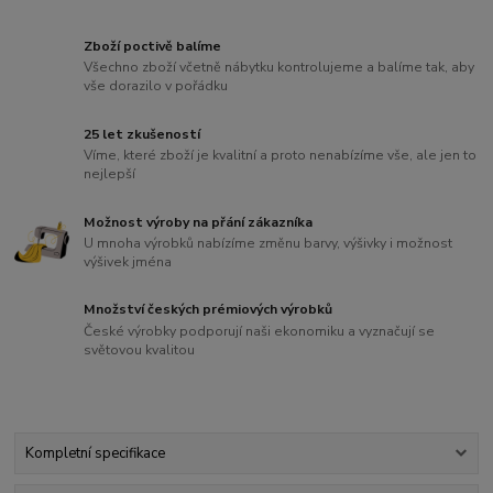
Zboží poctivě balíme
Všechno zboží včetně nábytku kontrolujeme a balíme tak, aby
vše dorazilo v pořádku
25 let zkušeností
Víme, které zboží je kvalitní a proto nenabízíme vše, ale jen to
nejlepší
Možnost výroby na přání zákazníka
U mnoha výrobků nabízíme změnu barvy, výšivky i možnost
výšivek jména
Množství českých prémiových výrobků
České výrobky podporují naši ekonomiku a vyznačují se
světovou kvalitou
Kompletní specifikace