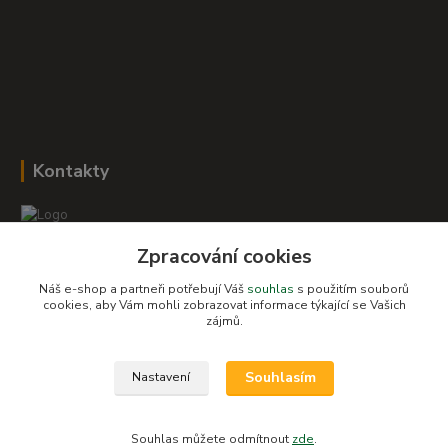
Kontakty
Zpracování cookies
Romana Šebestová
+420 604 278 943
Náš e-shop a partneři potřebují Váš
souhlas
s použitím souborů
cookies, aby Vám mohli zobrazovat informace týkající se Vašich
zájmů.
obchod-detskysvet@seznam.cz
Souhlasím
Nastavení
Souhlas můžete odmítnout
zde
.