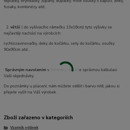
tepláčky, bryndáčky, župany, dupačky, froté osušky s kapucí, žíňky,
fusaky, kombinézy atd...
2.
větší
( do vyšívacího rámečku 13x18cm) tyto výšivky se
nejčastěji nachází na výrobcích:
rychlozavinovačky, deky do kočárku, sety do kočárku, osušky
90x90cm atd...
Správným navolením
v číselníku, docílíte správnou kalkulaci
Vaší objednávky.
Do poznámky u placení, nám můžete sdělit i barvu nitě, jakou si
přejete vyšít na Váš výrobek.
Zboží zařazeno v kategoriích
Vzorník výšivek