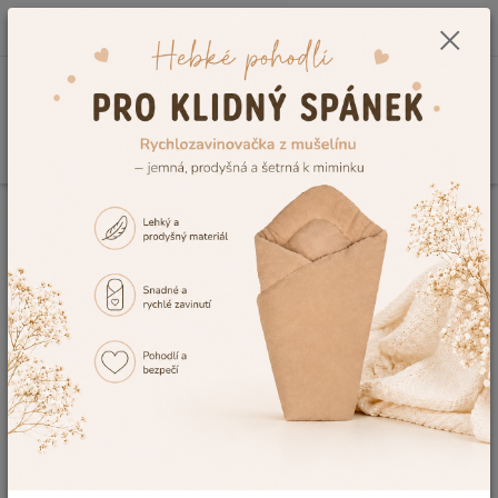
0
ks
CZK
+420 604 278 943
za
0,00 Kč
Menu
Hledat
Úvod
Vzorník výšivek
Výšivka č.27
Výšivka č.27
Ohodnotit produkt
Tuto výšivku Vám rádi vyšijeme na výrobek, dle Vaší představy. V případě,