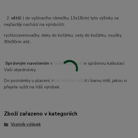
2.
větší
( do vyšívacího rámečku 13x18cm) tyto výšivky se
nejčastěji nachází na výrobcích:
rychlozavinovačky, deky do kočárku, sety do kočárku, osušky
90x90cm atd...
Správným navolením
v číselníku, docílíte správnou kalkulaci
Vaší objednávky.
Do poznámky u placení, nám můžete sdělit i barvu nitě, jakou si
přejete vyšít na Váš výrobek.
Zboží zařazeno v kategoriích
Vzorník výšivek