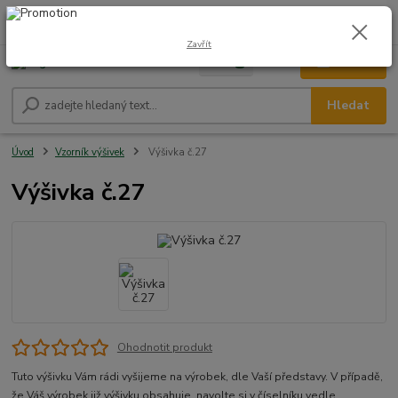
0
ks
CZK
+420 604 278 943
za
0,00 Kč
Zavřít
Menu
Hledat
Úvod
Vzorník výšivek
Výšivka č.27
Výšivka č.27
Ohodnotit produkt
Tuto výšivku Vám rádi vyšijeme na výrobek, dle Vaší představy. V případě,
že Váš výrobek již výšivku obsahuje, navolte si v číselníku vedle