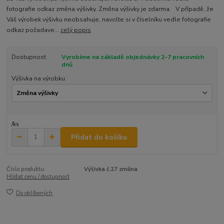
fotografie odkaz změna výšivky. Změna výšivky je zdarma. V případě, že
Váš výrobek výšivku neobsahuje, navolte si v číselníku vedle fotografie
odkaz požadave...
celý popis
Dostupnost
Vyrobíme na základě objednávky 2-7 pracovních
dnů
Výšivka na výrobku
/
ks
Přidat do košíku
Číslo produktu:
Výšivka č.27 změna
Hlídat cenu / dostupnost
Do oblíbených