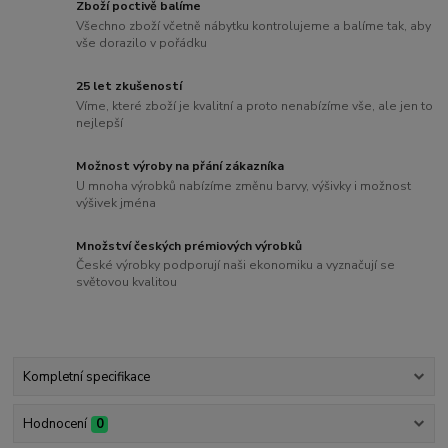
Zboží poctivě balíme
Všechno zboží včetně nábytku kontrolujeme a balíme tak, aby
vše dorazilo v pořádku
25 let zkušeností
Víme, které zboží je kvalitní a proto nenabízíme vše, ale jen to
nejlepší
Možnost výroby na přání zákazníka
U mnoha výrobků nabízíme změnu barvy, výšivky i možnost
výšivek jména
Množství českých prémiových výrobků
České výrobky podporují naši ekonomiku a vyznačují se
světovou kvalitou
Kompletní specifikace
Hodnocení
0