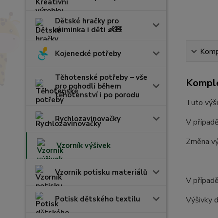
Dětské hračky pro
miminka i děti 👶🧸
Kompl
Kojenecké potřeby
Těhotenské potřeby – vše
Komple
pro pohodlí během
těhotenství i po porodu
Tuto výši
Rychlozavinovačky
V případě
Změna vý
Vzorník výšivek
Vzorník potisku materiálů
V případě
Potisk dětského textilu
Výšivky d