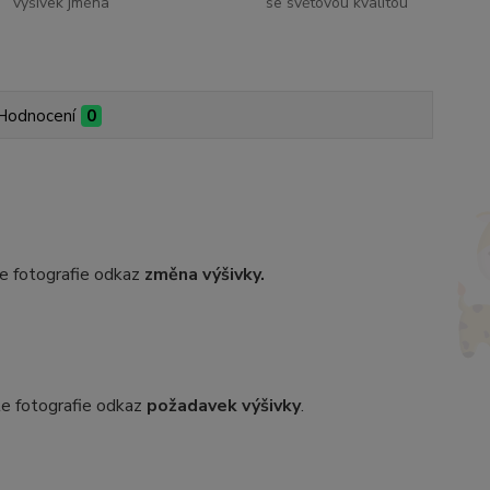
výšivek jména
se světovou kvalitou
Hodnocení
0
dle fotografie odkaz
změna výšivky.
dle fotografie odkaz
požadavek výšivky
.