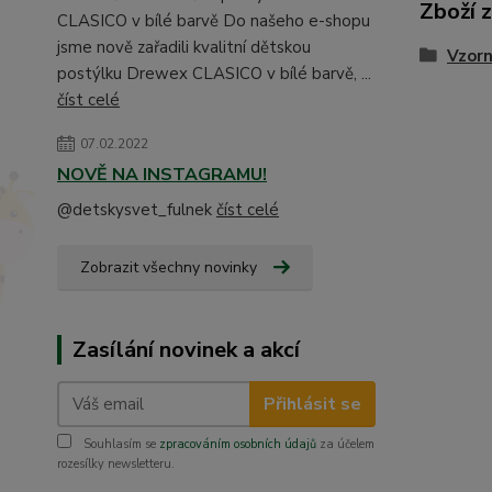
Zboží 
CLASICO v bílé barvě Do našeho e-shopu
jsme nově zařadili kvalitní dětskou
Vzorn
postýlku Drewex CLASICO v bílé barvě, ...
číst celé
07.02.2022
NOVĚ NA INSTAGRAMU!
@detskysvet_fulnek
číst celé
Zobrazit všechny novinky
Zasílání novinek a akcí
Přihlásit se
Souhlasím se
zpracováním osobních údajů
za účelem
rozesílky newsletteru.