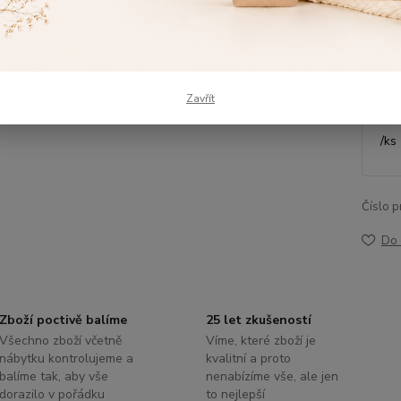
Dos
Výš
Zavřít
/
ks
Číslo p
Do 
Zboží poctivě balíme
25 let zkušeností
Všechno zboží včetně
Víme, které zboží je
nábytku kontrolujeme a
kvalitní a proto
balíme tak, aby vše
nenabízíme vše, ale jen
dorazilo v pořádku
to nejlepší