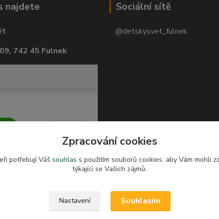
s najdete
Sociální sítě
ět
@detskysvet_fulnek
09, 742 45 Fulnek
Zpracování cookies
eři potřebují Váš
souhlas
s použitím souborů cookies, aby Vám mohli z
týkající se Vašich zájmů.
Souhlasím
Nastavení