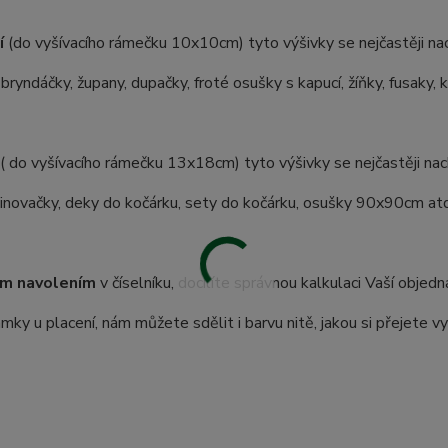
í
(do vyšívacího rámečku 10x10cm) tyto výšivky se nejčastěji nac
 bryndáčky, župany, dupačky, froté osušky s kapucí, žíňky, fusaky, 
( do vyšívacího rámečku 13x18cm) tyto výšivky se nejčastěji nach
inovačky, deky do kočárku, sety do kočárku, osušky 90x90cm atd.
m navolením
v číselníku, docílíte správnou kalkulaci Vaší objedn
ky u placení, nám můžete sdělit i barvu nitě, jakou si přejete vy