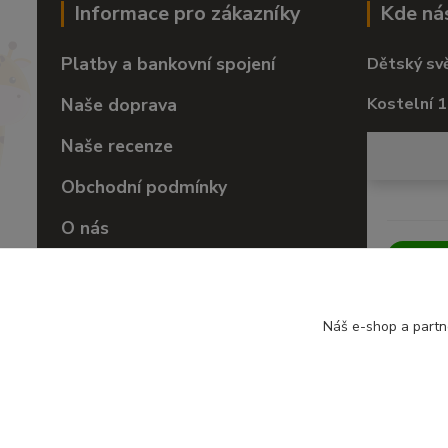
Informace pro zákazníky
Kde ná
Platby a bankovní spojení
Dětský sv
Naše doprava
Kostelní 1
Naše recenze
Obchodní podmínky
O nás
Vrácení zboží
Náš e-shop a partn