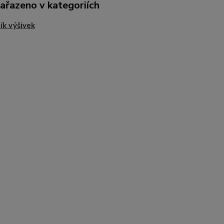
zařazeno v kategoriích
ík výšivek