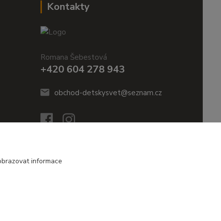
Kontakty
Romana Šebestová
+420 604 278 943
obchod-detskysvet@seznam.cz
obrazovat informace