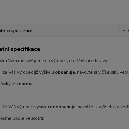
etní specifikace
tní specifikace
vku Vám rádi vyšijeme na výrobek, dle Vaší představy.
, že Váš výrobek již výšivku
obsahuje
, navolte si v číselníku ve
šivky je
zdarma
.
, že Váš výrobek výšivku
neobsahuje
, navolte si v číselníku ve
ělíme podle velikosti: