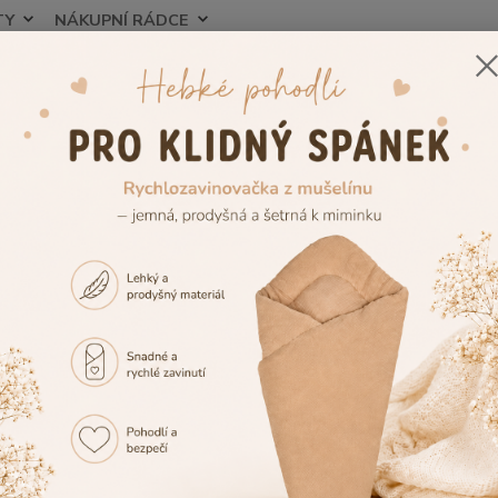
TY
NÁKUPNÍ RÁDCE
Nevíte
Hledat
+420
zorník výšivek
Výšivka č.27
vka č.27
Tuto v
případě
vedle 
případ
vedle 