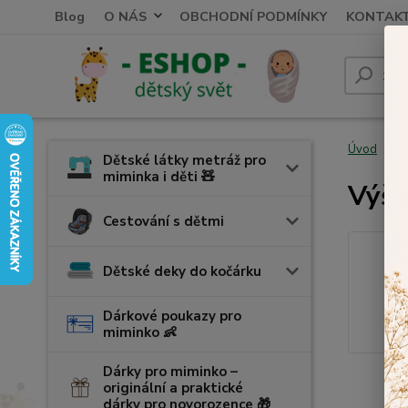
Blog
O NÁS
OBCHODNÍ PODMÍNKY
KONTAK
Úvod
V
Dětské látky metráž pro
miminka i děti 🧸
Výši
Cestování s dětmi
Dětské deky do kočárku
Dárkové poukazy pro
miminko 👶
Dárky pro miminko –
originální a praktické
dárky pro novorozence 🎁