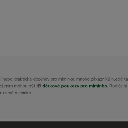
ení nebo praktické doplňky pro miminka, mnoho zákazníků hledá t
 řešením mohou být
🎁
dárkové poukazy pro miminko
. Rodiče s
orozené miminko.