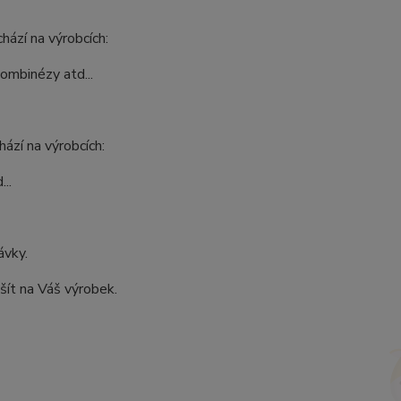
hází na výrobcích:
kombinézy atd...
ází na výrobcích:
..
ávky.
šít na Váš výrobek.