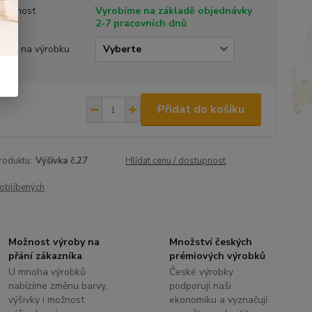
tupnost
Vyrobíme na základě objednávky
2-7 pracovních dnů
ivka na výrobku
Přidat do košíku
roduktu:
Výšivka č.27
Hlídat cenu / dostupnost
oblíbených
Možnost výroby na
Množství českých
přání zákazníka
prémiových výrobků
U mnoha výrobků
České výrobky
nabízíme změnu barvy,
podporují naši
výšivky i možnost
ekonomiku a vyznačují