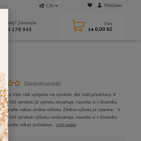
Přihlášení
CZK
 si rady? Zavolejte.
0
ks
za
0,00 Kč
 604 278 943
Ohodnotit produkt
ýšivku Vám rádi vyšijeme na výrobek, dle Vaší představy. V
, že Váš výrobek již výšivku obsahuje, navolte si v číselníku
fotografie odkaz změna výšivky. Změna výšivky je zdarma. V
ě, že Váš výrobek výšivku neobsahuje, navolte si v číselníku
fotografie odkaz požadave...
celý popis