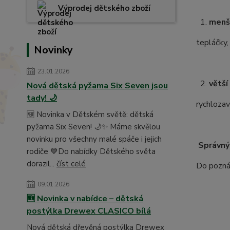
Výprodej dětského zboží
1.
menš
tepláčky,
Novinky
23.01.2026
2.
větší
Nová dětská pyžama Six Seven jsou
tady! 🌙
rychlozav
🆕 Novinka v Dětském světě: dětská
pyžama Six Seven! 🌙✨ Máme skvělou
novinku pro všechny malé spáče i jejich
Správný
rodiče 💙Do nabídky Dětského světa
dorazil...
číst celé
Do poznám
09.01.2026
🆕 Novinka v nabídce – dětská
postýlka Drewex CLASICO bílá
Nová dětská dřevěná postýlka Drewex