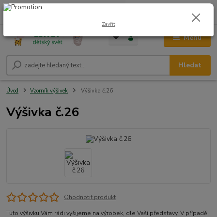
0
ks
CZK
+420 604 278 943
za
0,00 Kč
Zavřít
Menu
Hledat
Úvod
Vzorník výšivek
Výšivka č.26
Výšivka č.26
Ohodnotit produkt
Tuto výšivku Vám rádi vyšijeme na výrobek, dle Vaší představy. V případě,