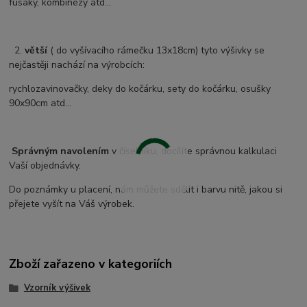
fusaky, kombinézy atd...
2.
větší
( do vyšívacího rámečku 13x18cm) tyto výšivky se
nejčastěji nachází na výrobcích:
rychlozavinovačky, deky do kočárku, sety do kočárku, osušky
90x90cm atd...
Správným navolením
v číselníku, docílíte správnou kalkulaci
Vaší objednávky.
Do poznámky u placení, nám můžete sdělit i barvu nitě, jakou si
přejete vyšít na Váš výrobek.
Zboží zařazeno v kategoriích
Vzorník výšivek