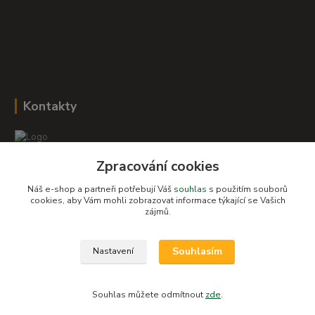
Kontakty
Zpracování cookies
Romana Šebestová
+420 604 278 943
Náš e-shop a partneři potřebují Váš
souhlas
s použitím souborů
cookies, aby Vám mohli zobrazovat informace týkající se Vašich
zájmů.
obchod-detskysvet@seznam.cz
Souhlasím
Nastavení
Souhlas můžete odmítnout
zde
.
Vytvořeno na
Eshop-rychle.cz