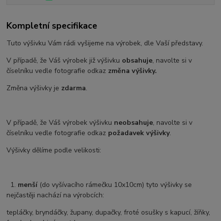
Kompletní specifikace
Tuto výšivku Vám rádi vyšijeme na výrobek, dle Vaší představy.
V případě, že Váš výrobek již výšivku
obsahuje
, navolte si v
číselníku vedle fotografie odkaz
změna výšivky.
Změna výšivky je
zdarma
.
V případě, že Váš výrobek výšivku
neobsahuje
, navolte si v
číselníku vedle fotografie odkaz
požadavek výšivky
.
Výšivky dělíme podle velikosti:
1.
menší
(do vyšívacího rámečku 10x10cm) tyto výšivky se
nejčastěji nachází na výrobcích:
tepláčky, bryndáčky, župany, dupačky, froté osušky s kapucí, žíňky,