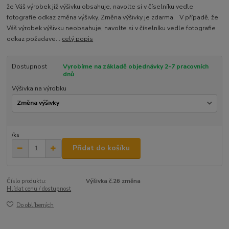
že Váš výrobek již výšivku obsahuje, navolte si v číselníku vedle
fotografie odkaz změna výšivky. Změna výšivky je zdarma. V případě, že
Váš výrobek výšivku neobsahuje, navolte si v číselníku vedle fotografie
odkaz požadave...
celý popis
Dostupnost
Vyrobíme na základě objednávky 2-7 pracovních
dnů
Výšivka na výrobku
/
ks
Přidat do košíku
Číslo produktu:
Výšivka č.26 změna
Hlídat cenu / dostupnost
Do oblíbených