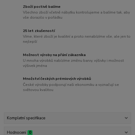
Zboží poctivě balíme
Všechno zboží včetně nábytku kontrolujeme a balíme tak, aby
vše dorazilo v pořádku
25 let zkušeností
Víme, které zboží je kvalitní a proto nenabízíme vše, ale jen to
nejlepší
Možnost výroby na přání zákazníka
U mnoha výrobků nabízíme změnu barvy, výšivky i možnost
výšivek jména
Množství českých prémiových výrobků
České výrobky podporují naši ekonomiku a vyznačují se
světovou kvalitou
Kompletní specifikace
Hodnocení
0