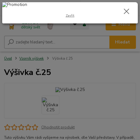
0
ks
CZK
+420 604 278 943
za
0,00 Kč
Zavřít
Menu
Hledat
Úvod
Vzorník výšivek
Výšivka č.25
Výšivka č.25
Ohodnotit produkt
Tuto výšivku Vám rádi vyšijeme na výrobek, dle Vaší představy. V případě,