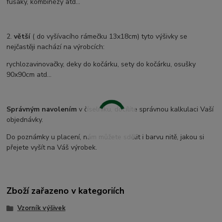
fusaky, kombinézy atd...
2.
větší
( do vyšívacího rámečku 13x18cm) tyto výšivky se
nejčastěji nachází na výrobcích:
rychlozavinovačky, deky do kočárku, sety do kočárku, osušky
90x90cm atd...
Správným navolením
v číselníku, docílíte správnou kalkulaci Vaší
objednávky.
Do poznámky u placení, nám můžete sdělit i barvu nitě, jakou si
přejete vyšít na Váš výrobek.
Zboží zařazeno v kategoriích
Vzorník výšivek