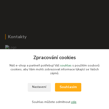
Kontakty
Zpracování cookies
Romana Šebestová
+420 604 278 943
Náš e-shop a partneři potřebují Váš
souhlas
s použitím souborů
cookies, aby Vám mohli zobrazovat informace týkající se Vašich
zájmů.
obchod-detskysvet@seznam.cz
Souhlasím
Nastavení
Souhlas můžete odmítnout
zde
.
Vytvořeno na
Eshop-rychle.cz