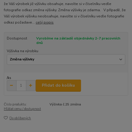
že Váš výrobek již výšivku obsahuje, navolte si v číselníku vedle
fotografie odkaz změna výšivky. Změna výšivky je zdarma. V případě, že
Váš výrobek výšivku neobsahuje, navolte si v číselníku vedle fotografie
odkaz požadave...
celý popis
Dostupnost
Vyrobíme na základě objednávky 2-7 pracovních
dnů
Výšivka na výrobku
/
ks
Přidat do košíku
Číslo produktu:
Výšivka č.25 změna
Hlídat cenu / dostupnost
Do oblíbených