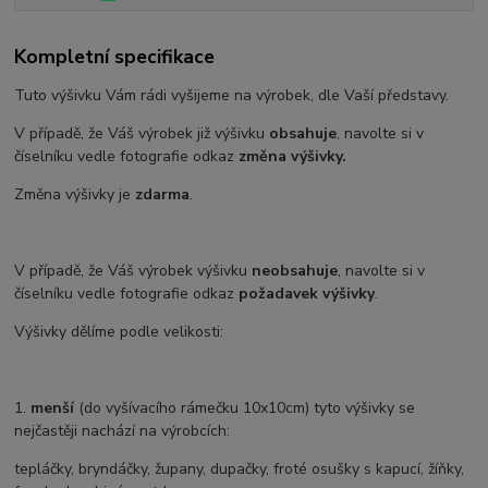
Kompletní specifikace
Tuto výšivku Vám rádi vyšijeme na výrobek, dle Vaší představy.
V případě, že Váš výrobek již výšivku
obsahuje
, navolte si v
číselníku vedle fotografie odkaz
změna výšivky.
Změna výšivky je
zdarma
.
V případě, že Váš výrobek výšivku
neobsahuje
, navolte si v
číselníku vedle fotografie odkaz
požadavek výšivky
.
Výšivky dělíme podle velikosti:
1.
menší
(do vyšívacího rámečku 10x10cm) tyto výšivky se
nejčastěji nachází na výrobcích:
tepláčky, bryndáčky, župany, dupačky, froté osušky s kapucí, žíňky,