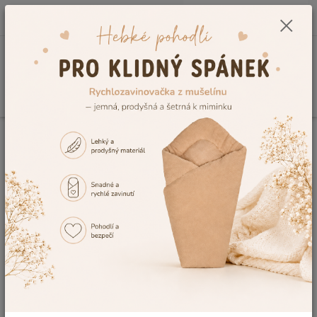
0
ks
CZK
+420 604 278 943
za
0,00 Kč
Menu
Hledat
Úvod
Vzorník výšivek
Výšivka č.24
Výšivka č.24
Ohodnotit produkt
Tuto výšivku Vám rádi vyšijeme na výrobek, dle Vaší představy. V případě,