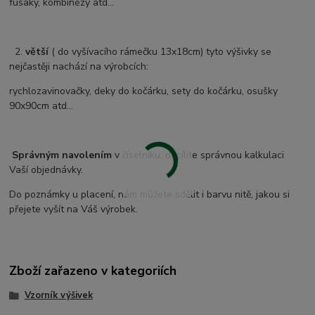
fusaky, kombinézy atd...
2.
větší
( do vyšívacího rámečku 13x18cm) tyto výšivky se
nejčastěji nachází na výrobcích:
rychlozavinovačky, deky do kočárku, sety do kočárku, osušky
90x90cm atd...
Správným navolením
v číselníku, docílíte správnou kalkulaci
Vaší objednávky.
Do poznámky u placení, nám můžete sdělit i barvu nitě, jakou si
přejete vyšít na Váš výrobek.
Zboží zařazeno v kategoriích
Vzorník výšivek