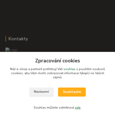
Kontakty
Zpracování cookies
Romana Šebestová
+420 604 278 943
Náš e-shop a partneři potřebují Váš
souhlas
s použitím souborů
cookies, aby Vám mohli zobrazovat informace týkající se Vašich
zájmů.
obchod-detskysvet@seznam.cz
Souhlasím
Nastavení
Souhlas můžete odmítnout
zde
.
Vytvořeno na
Eshop-rychle.cz