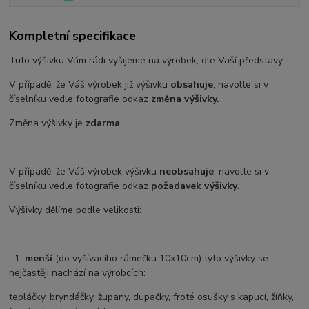
Kompletní specifikace
Tuto výšivku Vám rádi vyšijeme na výrobek, dle Vaší představy.
V případě, že Váš výrobek již výšivku
obsahuje
, navolte si v
číselníku vedle fotografie odkaz
změna výšivky.
Změna výšivky je
zdarma
.
V případě, že Váš výrobek výšivku
neobsahuje
, navolte si v
číselníku vedle fotografie odkaz
požadavek výšivky
.
Výšivky dělíme podle velikosti:
1.
menší
(do vyšívacího rámečku 10x10cm) tyto výšivky se
nejčastěji nachází na výrobcích:
tepláčky, bryndáčky, župany, dupačky, froté osušky s kapucí, žíňky,