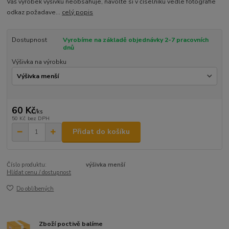
Váš výrobek výšivku neobsahuje, navolte si v číselníku vedle fotografie
odkaz požadave...
celý popis
Dostupnost
Vyrobíme na základě objednávky 2-7 pracovních
dnů
Výšivka na výrobku
60 Kč
/
ks
50 Kč
bez DPH
Přidat do košíku
Číslo produktu:
výšivka menší
Hlídat cenu / dostupnost
Do oblíbených
Zboží poctivě balíme