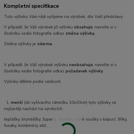
Kompletní specifikace
Tuto výšivku Vám rádi vyšijeme na výrobek, dle Vaší představy.
V případě, že Váš výrobek již výšivku
obsahuje
, navolte si v
číselníku vedle fotografie odkaz
změna výšivky.
Změna výšivky je
zdarma
.
V případě, že Váš výrobek výšivku
neobsahuje
, navolte si v
číselníku vedle fotografie odkaz
požadavek výšivky
.
Výšivky dělíme podle velikosti:
1.
menší
(do vyšívacího rámečku 10x10cm) tyto výšivky se
nejčastěji nachází na výrobcích:
tepláčky, bryndáčky, župany, dupačky, froté osušky s kapucí, žíňky,
fusaky, kombinézy atd...