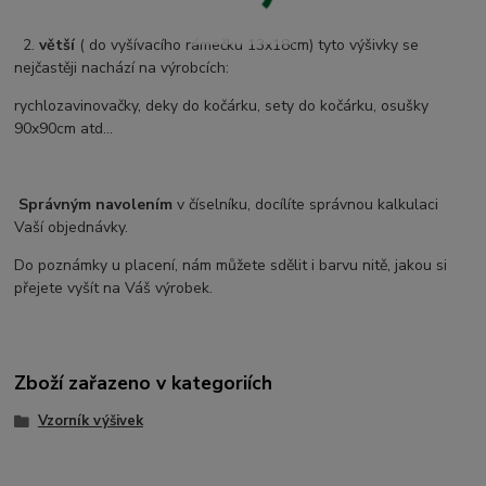
2.
větší
( do vyšívacího rámečku 13x18cm) tyto výšivky se
nejčastěji nachází na výrobcích:
rychlozavinovačky, deky do kočárku, sety do kočárku, osušky
90x90cm atd...
Správným navolením
v číselníku, docílíte správnou kalkulaci
Vaší objednávky.
Do poznámky u placení, nám můžete sdělit i barvu nitě, jakou si
přejete vyšít na Váš výrobek.
Zboží zařazeno v kategoriích
Vzorník výšivek