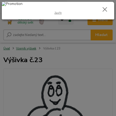
0
ks
CZK
+420 604 278 943
za
0,00 Kč
Zavřít
Menu
Hledat
Úvod
Vzorník výšivek
Výšivka č.23
Výšivka č.23