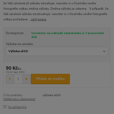
že Váš výrobek již výšivku obsahuje, navolte si v číselníku vedle
fotografie odkaz změna výšivky. Změna výšivky je zdarma. V případě, že
Váš výrobek výšivku neobsahuje, navolte si v číselníku vedle fotografie
odkaz požadave...
celý popis
Dostupnost
Vyrobíme na základě objednávky 2-7 pracovních
dnů
Výšivka na výrobku
90 Kč
/
ks
74 Kč
bez DPH
Přidat do košíku
Číslo produktu:
výšivka větší
Hlídat cenu / dostupnost
Do oblíbených