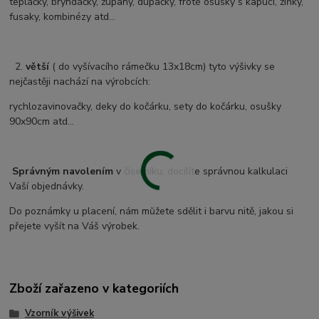
tepláčky, bryndáčky, župany, dupačky, froté osušky s kapucí, žíňky,
fusaky, kombinézy atd...
2.
větší
( do vyšívacího rámečku 13x18cm) tyto výšivky se
nejčastěji nachází na výrobcích:
rychlozavinovačky, deky do kočárku, sety do kočárku, osušky
90x90cm atd...
Správným navolením
v číselníku, docílíte správnou kalkulaci
Vaší objednávky.
Do poznámky u placení, nám můžete sdělit i barvu nitě, jakou si
přejete vyšít na Váš výrobek.
Zboží zařazeno v kategoriích
Vzorník výšivek