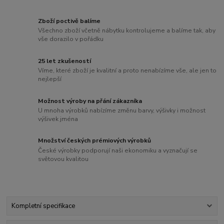
Zboží poctivě balíme
Všechno zboží včetně nábytku kontrolujeme a balíme tak, aby
vše dorazilo v pořádku
25 let zkušeností
Víme, které zboží je kvalitní a proto nenabízíme vše, ale jen to
nejlepší
Možnost výroby na přání zákazníka
U mnoha výrobků nabízíme změnu barvy, výšivky i možnost
výšivek jména
Množství českých prémiových výrobků
České výrobky podporují naši ekonomiku a vyznačují se
světovou kvalitou
Kompletní specifikace