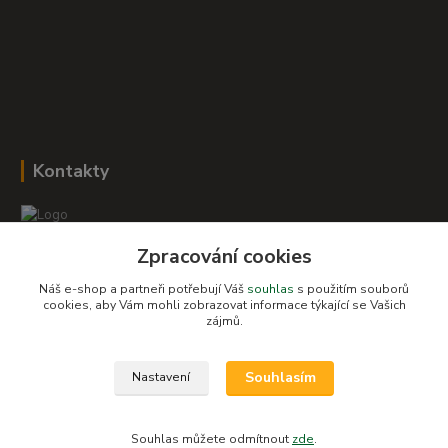
Kontakty
Zpracování cookies
Romana Šebestová
+420 604 278 943
Náš e-shop a partneři potřebují Váš
souhlas
s použitím souborů
cookies, aby Vám mohli zobrazovat informace týkající se Vašich
zájmů.
obchod-detskysvet@seznam.cz
Souhlasím
Nastavení
Souhlas můžete odmítnout
zde
.