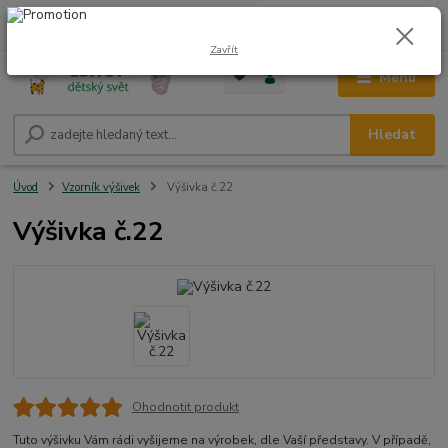
0
ks
CZK
+420 604 278 943
za
0,00 Kč
Zavřít
Menu
Hledat
Úvod
Vzorník výšivek
Výšivka č.22
Výšivka č.22
Ohodnotit produkt
Tuto výšivku Vám rádi vyšijeme na výrobek, dle Vaší představy. V případě,