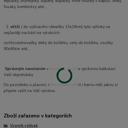
tepláčky, bryndáčky, župany, dupačky, froté osušky s kapucí, žíňky,
fusaky, kombinézy atd...
2.
větší
( do vyšívacího rámečku 13x18cm) tyto výšivky se
nejčastěji nachází na výrobcích:
rychlozavinovačky, deky do kočárku, sety do kočárku, osušky
90x90cm atd...
Správným navolením
v číselníku, docílíte správnou kalkulaci
Vaší objednávky.
Do poznámky u placení, nám můžete sdělit i barvu nitě, jakou si
přejete vyšít na Váš výrobek.
Zboží zařazeno v kategoriích
Vzorník výšivek