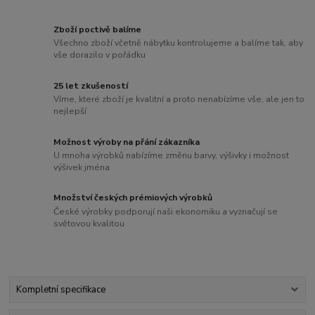
Zboží poctivě balíme
Všechno zboží včetně nábytku kontrolujeme a balíme tak, aby
vše dorazilo v pořádku
25 let zkušeností
Víme, které zboží je kvalitní a proto nenabízíme vše, ale jen to
nejlepší
Možnost výroby na přání zákazníka
U mnoha výrobků nabízíme změnu barvy, výšivky i možnost
výšivek jména
Množství českých prémiových výrobků
České výrobky podporují naši ekonomiku a vyznačují se
světovou kvalitou
Kompletní specifikace