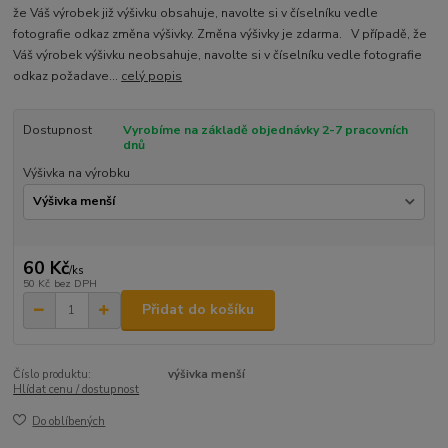
že Váš výrobek již výšivku obsahuje, navolte si v číselníku vedle
fotografie odkaz změna výšivky. Změna výšivky je zdarma. V případě, že
Váš výrobek výšivku neobsahuje, navolte si v číselníku vedle fotografie
odkaz požadave...
celý popis
Dostupnost
Vyrobíme na základě objednávky 2-7 pracovních
dnů
Výšivka na výrobku
60 Kč
/
ks
50 Kč
bez DPH
Přidat do košíku
Číslo produktu:
výšivka menší
Hlídat cenu / dostupnost
Do oblíbených