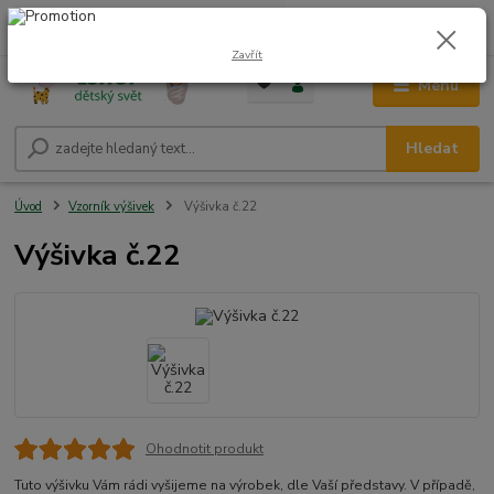
0
ks
CZK
+420 604 278 943
za
0,00 Kč
Zavřít
Menu
Hledat
Úvod
Vzorník výšivek
Výšivka č.22
Výšivka č.22
Ohodnotit produkt
Tuto výšivku Vám rádi vyšijeme na výrobek, dle Vaší představy. V případě,