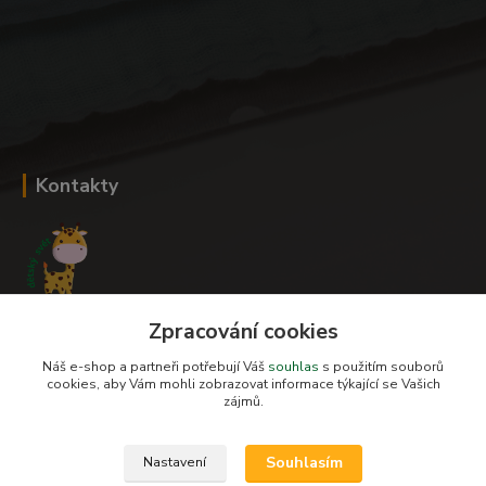
Kontakty
Zpracování cookies
Romana Šebestová
+420 604 278 943
Náš e-shop a partneři potřebují Váš
souhlas
s použitím souborů
cookies, aby Vám mohli zobrazovat informace týkající se Vašich
zájmů.
obchod-detskysvet@seznam.cz
Souhlasím
Nastavení