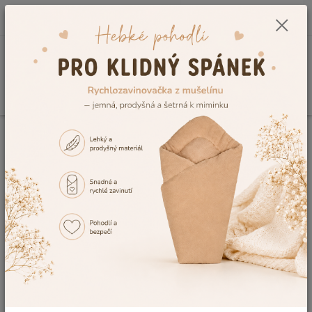
0
ks
CZK
+420 604 278 943
za
0,00 Kč
Menu
Hledat
Úvod
Vzorník výšivek
Výšivka č.20
Výšivka č.20