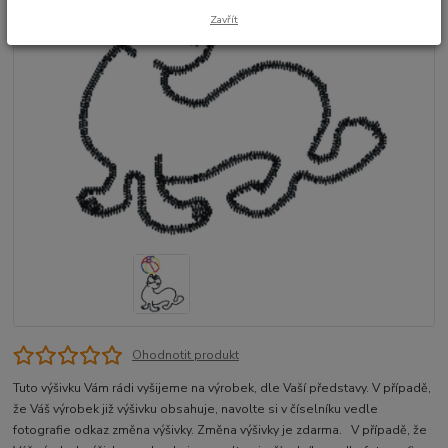
Zavřít
Ohodnotit produkt
Tuto výšivku Vám rádi vyšijeme na výrobek, dle Vaší představy. V případě,
že Váš výrobek již výšivku obsahuje, navolte si v číselníku vedle
fotografie odkaz změna výšivky. Změna výšivky je zdarma. V případě, že