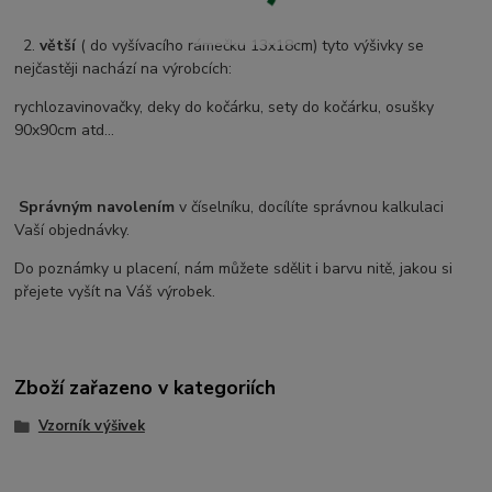
2.
větší
( do vyšívacího rámečku 13x18cm) tyto výšivky se
nejčastěji nachází na výrobcích:
rychlozavinovačky, deky do kočárku, sety do kočárku, osušky
90x90cm atd...
Správným navolením
v číselníku, docílíte správnou kalkulaci
Vaší objednávky.
Do poznámky u placení, nám můžete sdělit i barvu nitě, jakou si
přejete vyšít na Váš výrobek.
Zboží zařazeno v kategoriích
Vzorník výšivek