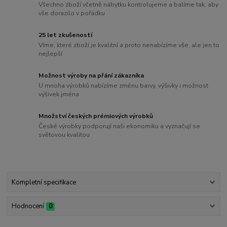
Všechno zboží včetně nábytku kontrolujeme a balíme tak, aby
vše dorazilo v pořádku
25 let zkušeností
Víme, které zboží je kvalitní a proto nenabízíme vše, ale jen to
nejlepší
Možnost výroby na přání zákazníka
U mnoha výrobků nabízíme změnu barvy, výšivky i možnost
výšivek jména
Množství českých prémiových výrobků
České výrobky podporují naši ekonomiku a vyznačují se
světovou kvalitou
Kompletní specifikace
Hodnocení
0