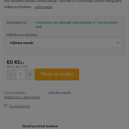
Váš výrobek výšivku neobsahuje, navolte si v číselníku vedle fotografie
odkaz požadave...
celý popis
Dostupnost
Vyrobíme na základě objednávky 2-7 pracovních
dnů
Výšivka na výrobku
60 Kč
/
ks
50 Kč
bez DPH
Přidat do košíku
Číslo produktu:
výšivka menší
Hlídat cenu / dostupnost
Do oblíbených
Zboží poctivě balíme