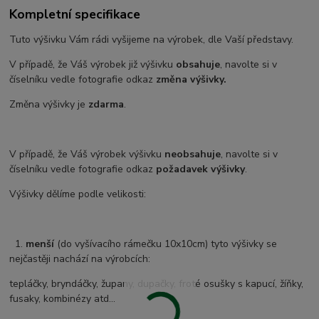
Kompletní specifikace
Tuto výšivku Vám rádi vyšijeme na výrobek, dle Vaší představy.
V případě, že Váš výrobek již výšivku
obsahuje
, navolte si v
číselníku vedle fotografie odkaz
změna výšivky.
Změna výšivky je
zdarma
.
V případě, že Váš výrobek výšivku
neobsahuje
, navolte si v
číselníku vedle fotografie odkaz
požadavek výšivky
.
Výšivky dělíme podle velikosti:
1.
menší
(do vyšívacího rámečku 10x10cm) tyto výšivky se
nejčastěji nachází na výrobcích:
tepláčky, bryndáčky, župany, dupačky, froté osušky s kapucí, žíňky,
fusaky, kombinézy atd...