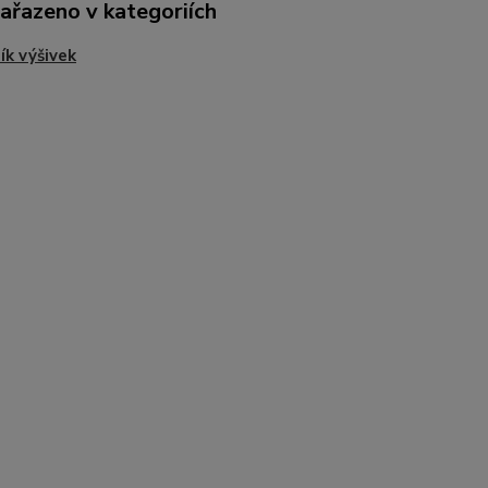
zařazeno v kategoriích
ík výšivek