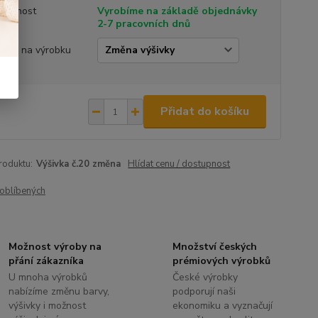
tupnost
Vyrobíme na základě objednávky
2-7 pracovních dnů
ivka na výrobku
Přidat do košíku
roduktu:
Výšivka č.20 změna
Hlídat cenu / dostupnost
oblíbených
Možnost výroby na
Množství českých
přání zákazníka
prémiových výrobků
U mnoha výrobků
České výrobky
nabízíme změnu barvy,
podporují naši
výšivky i možnost
ekonomiku a vyznačují