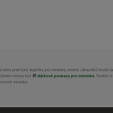
ení nebo praktické doplňky pro miminka, mnoho zákazníků hledá t
 řešením mohou být
🎁
dárkové poukazy pro miminko
. Rodiče s
orozené miminko.