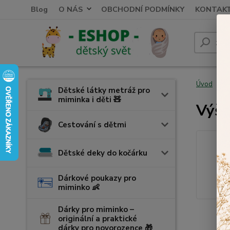
Blog
O NÁS
OBCHODNÍ PODMÍNKY
KONTAK
Úvod
V
Dětské látky metráž pro
miminka i děti 🧸
Výši
Cestování s dětmi
Dětské deky do kočárku
Dárkové poukazy pro
miminko 👶
Dárky pro miminko –
originální a praktické
dárky pro novorozence 🎁