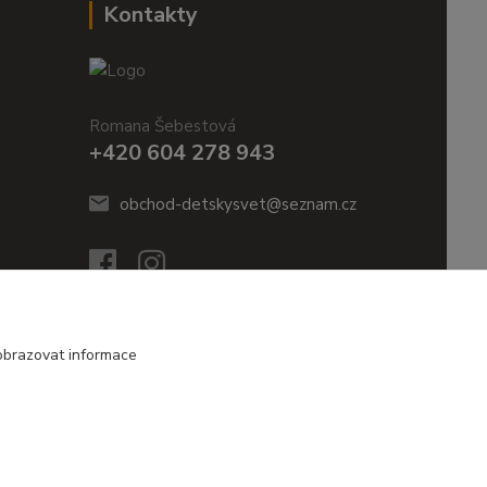
Kontakty
Romana Šebestová
+420 604 278 943
obchod-detskysvet@seznam.cz
obrazovat informace