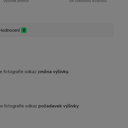
výšivek jména
se světovou kvalitou
Hodnocení
0
dle fotografie odkaz
změna výšivky.
dle fotografie odkaz
požadavek výšivky
.