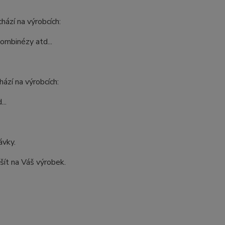
hází na výrobcích:
kombinézy atd...
ází na výrobcích:
..
ávky.
šít na Váš výrobek.