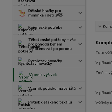
Dětské hračky pro
miminka i děti 👶🧸
Kompl
Kojenecké potřeby
Těhotenské potřeby – vše
Komple
pro pohodlí během
těhotenství i po porodu
Tuto výši
Rychlozavinovačky
V případě
Změna vý
Vzorník výšivek
Vzorník potisku materiálů
V případě
Potisk dětského textilu
Výšivky d