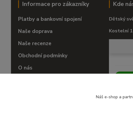
Informace pro zákazníky
Kde ná
Platby a bankovní spojení
Dětský sv
Naše doprava
Kostelní 1
Naše recenze
Obchodní podmínky
O nás
Vrácení zboží
Náš e-shop a partn