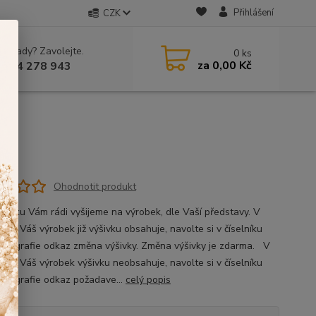
Přihlášení
CZK
 si rady? Zavolejte.
0
ks
za
0,00 Kč
 604 278 943
Ohodnotit produkt
ýšivku Vám rádi vyšijeme na výrobek, dle Vaší představy. V
, že Váš výrobek již výšivku obsahuje, navolte si v číselníku
fotografie odkaz změna výšivky. Změna výšivky je zdarma. V
ě, že Váš výrobek výšivku neobsahuje, navolte si v číselníku
fotografie odkaz požadave...
celý popis