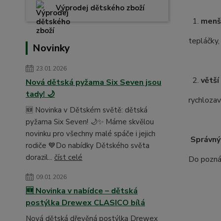
Výprodej dětského zboží
1.
menš
tepláčky,
Novinky
23.01.2026
2.
větší
Nová dětská pyžama Six Seven jsou
tady! 🌙
rychlozav
🆕 Novinka v Dětském světě: dětská
pyžama Six Seven! 🌙✨ Máme skvělou
novinku pro všechny malé spáče i jejich
Správný
rodiče 💙Do nabídky Dětského světa
dorazil...
číst celé
Do poznám
09.01.2026
🆕 Novinka v nabídce – dětská
postýlka Drewex CLASICO bílá
Nová dětská dřevěná postýlka Drewex