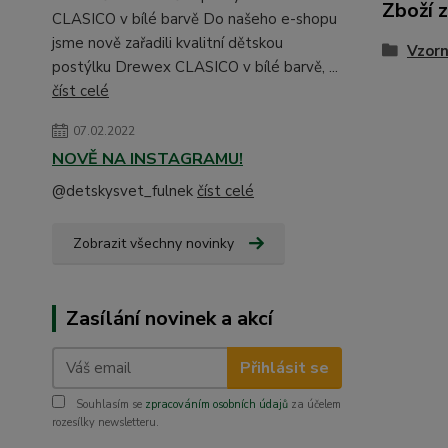
Zboží 
CLASICO v bílé barvě Do našeho e-shopu
jsme nově zařadili kvalitní dětskou
Vzorn
postýlku Drewex CLASICO v bílé barvě, ...
číst celé
07.02.2022
NOVĚ NA INSTAGRAMU!
@detskysvet_fulnek
číst celé
Zobrazit všechny novinky
Zasílání novinek a akcí
Přihlásit se
Souhlasím se
zpracováním osobních údajů
za účelem
rozesílky newsletteru.