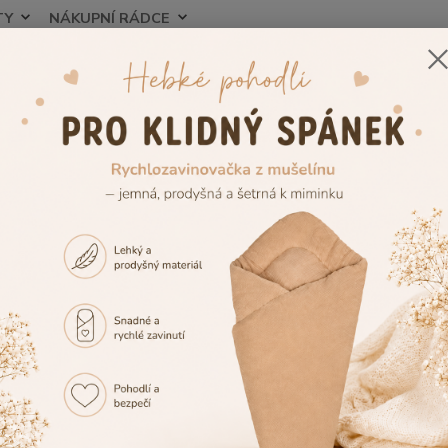
TY
NÁKUPNÍ RÁDCE
Nevíte
Hledat
+420
zorník výšivek
Výšivka č.20
vka č.20
Tuto v
případě
vedle 
případ
vedle 