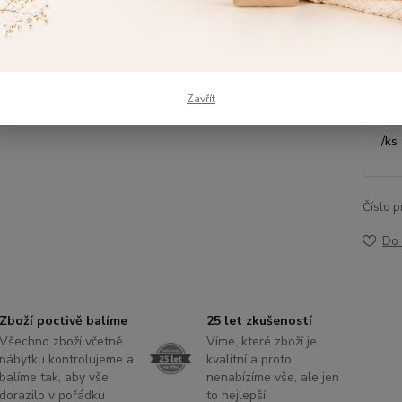
Dos
Výš
Zavřít
/
ks
Číslo p
Do 
Zboží poctivě balíme
25 let zkušeností
Všechno zboží včetně
Víme, které zboží je
nábytku kontrolujeme a
kvalitní a proto
balíme tak, aby vše
nenabízíme vše, ale jen
dorazilo v pořádku
to nejlepší