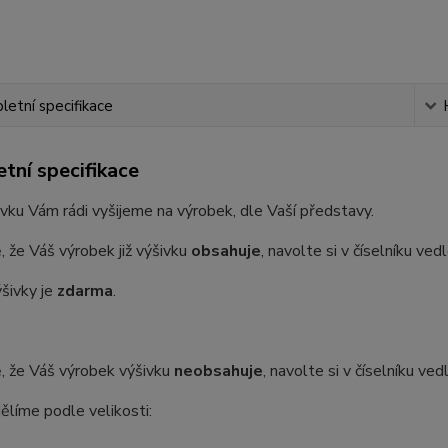
etní specifikace
tní specifikace
vku Vám rádi vyšijeme na výrobek, dle Vaší představy.
, že Váš výrobek již výšivku
obsahuje
, navolte si v číselníku ve
šivky je
zdarma
.
, že Váš výrobek výšivku
neobsahuje
, navolte si v číselníku ve
ělíme podle velikosti: