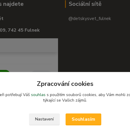
s najdete
Sociální sítě
ět
@detskysvet_fulnek
09, 742 45 Fulnek
Zpracování cookies
eři potřebují Váš
souhlas
s použitím souborů cookies, aby Vám mohli z
týkající se Vašich zájmů.
Souhlasím
Nastavení