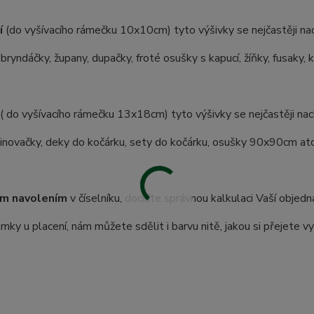
í
(do vyšívacího rámečku 10x10cm) tyto výšivky se nejčastěji nac
 bryndáčky, župany, dupačky, froté osušky s kapucí, žíňky, fusaky, 
( do vyšívacího rámečku 13x18cm) tyto výšivky se nejčastěji nach
inovačky, deky do kočárku, sety do kočárku, osušky 90x90cm atd.
m navolením
v číselníku, docílíte správnou kalkulaci Vaší objedn
ky u placení, nám můžete sdělit i barvu nitě, jakou si přejete vy